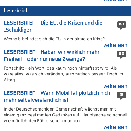
Tschechien ab 2024 maximal 150 km/h erlaubt
Leserbrief
07.08.2026 - 10:05 von N. A. Klar zu
In Belgien missachten zwei von drei Autofahrern das
LESERBRIEF – Die EU, die Krisen und die
Tempolimit in 30er-Zonen – Untersuchung von Vias
157
„Schuldigen“
07.08.2026 - 09:31 von Ermitler zu
Das 44. Tirolerfest in Eupen in Bildern [Fotogalerie]
Weshalb befindet sich die EU in der aktuellen Krise?
07.08.2026 - 09:18 von Noppi zu
....weiterlesen
AS Eupen: „Keiner weiß, wohin die Reise geht…“
LESERBRIEF – Haben wir wirklich mehr
53
07.08.2026 - 09:03 von JoKrings zu
Freiheit – oder nur neue Zwänge?
Zweite Hitzewelle in diesem Sommer ist jetzt amtlich
Fortschritt – ein Wort, das kaum noch hinterfragt wird. Als
07.08.2026 - 01:12 von WK zu
wäre alles, was sich verändert, automatisch besser. Doch im
Warum die Waldbrände in Frankreich und Spanien Rekorde
Alltag…
brechen [Fragen & Antworten]
....weiterlesen
07.08.2026 - 01:03 von Hugo Egon Bernhard von Sinnen zu
LESERBRIEF – Wenn Mobilität plötzlich nicht
9
Zweite Hitzewelle in diesem Sommer ist jetzt amtlich
mehr selbstverständlich ist
07.08.2026 - 00:50 von WK zu
In der Deutschsprachigen Gemeinschaft wächst man mit
Wie kam es zur Ceuta-Krise?
einem ganz bestimmten Gedanken auf: Hauptsache so schnell
07.08.2026 - 00:06 von 5/11 zu
wie möglich den Führerschein machen….
Mehrere Menschen in Londons City niedergestochen
....weiterlesen