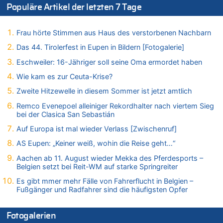
07.08.2026 - 13:31 von Guido Scholzen zu
Populäre Artikel der letzten 7 Tage
Wasserstand des Rheins in NRW so niedrig wie noch nie
07.08.2026 - 13:23 von JoKrings zu
Frau hörte Stimmen aus Haus des verstorbenen Nachbarn
In Belgien missachten zwei von drei Autofahrern das
Tempolimit in 30er-Zonen – Untersuchung von Vias
Das 44. Tirolerfest in Eupen in Bildern [Fotogalerie]
07.08.2026 - 13:20 von JoKrings zu
Eschweiler: 16-Jähriger soll seine Oma ermordet haben
In Belgien missachten zwei von drei Autofahrern das
Wie kam es zur Ceuta-Krise?
Tempolimit in 30er-Zonen – Untersuchung von Vias
Zweite Hitzewelle in diesem Sommer ist jetzt amtlich
07.08.2026 - 13:04 von Kein Raser zu
In Belgien missachten zwei von drei Autofahrern das
Remco Evenepoel alleiniger Rekordhalter nach viertem Sieg
Tempolimit in 30er-Zonen – Untersuchung von Vias
bei der Clasica San Sebastián
07.08.2026 - 13:01 von Experten? zu
Auf Europa ist mal wieder Verlass [Zwischenruf]
In Belgien missachten zwei von drei Autofahrern das
AS Eupen: „Keiner weiß, wohin die Reise geht…“
Tempolimit in 30er-Zonen – Untersuchung von Vias
Aachen ab 11. August wieder Mekka des Pferdesports –
07.08.2026 - 12:43 von JoKrings zu
Belgien setzt bei Reit-WM auf starke Springreiter
Zweite Hitzewelle in diesem Sommer ist jetzt amtlich
Es gibt mmer mehr Fälle von Fahrerflucht in Belgien –
07.08.2026 - 12:31 von Fassungslos zu
Fußgänger und Radfahrer sind die häufigsten Opfer
In Belgien missachten zwei von drei Autofahrern das
Tempolimit in 30er-Zonen – Untersuchung von Vias
Fotogalerien
07.08.2026 - 11:31 von Zuhörer zu