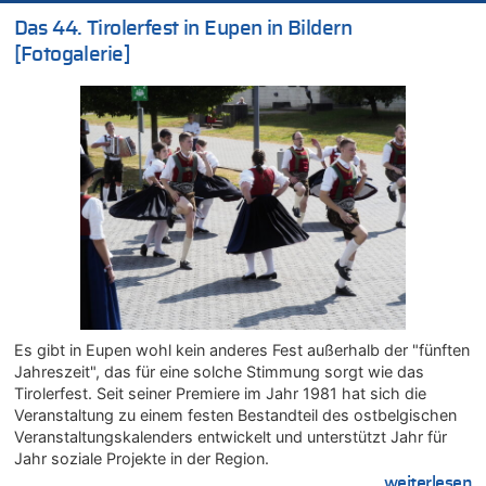
In Belgien missachten zwei von drei Autofahrern das
Das 44. Tirolerfest in Eupen in Bildern
Tempolimit in 30er-Zonen – Untersuchung von Vias
[Fotogalerie]
07.08.2026 - 11:23 von Dax zu
In Belgien missachten zwei von drei Autofahrern das
Tempolimit in 30er-Zonen – Untersuchung von Vias
07.08.2026 - 11:20 von JoKrings zu
In Belgien missachten zwei von drei Autofahrern das
Tempolimit in 30er-Zonen – Untersuchung von Vias
07.08.2026 - 11:15 von Dax zu
Wie kam es zur Ceuta-Krise?
07.08.2026 - 11:12 von Frage zu
Wasserstand des Rheins in NRW so niedrig wie noch nie
07.08.2026 - 10:29 von Soso zu
Aachen ab 11. August wieder Mekka des Pferdesports –
Es gibt in Eupen wohl kein anderes Fest außerhalb der "fünften
Belgien setzt bei Reit-WM auf starke Springreiter
Jahreszeit", das für eine solche Stimmung sorgt wie das
07.08.2026 - 10:23 von Opa zu
Tirolerfest. Seit seiner Premiere im Jahr 1981 hat sich die
In Belgien missachten zwei von drei Autofahrern das
Veranstaltung zu einem festen Bestandteil des ostbelgischen
Tempolimit in 30er-Zonen – Untersuchung von Vias
Veranstaltungskalenders entwickelt und unterstützt Jahr für
07.08.2026 - 10:05 von Ostbelgien Direkt zu
Jahr soziale Projekte in der Region.
Soll Belgien Tempolimit auf Autobahnen erhöhen? – In
....weiterlesen