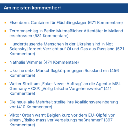
06.08.2026 - 23:53 von Foto Anneliese zu
Am meisten kommentiert
Mehrere Menschen in Londons City niedergestochen
06.08.2026 - 23:25 von WK zu
Elsenborn: Container für Flüchtlingslager (671 Kommentare)
FIFA-Spitze demonstriert Einigkeit trotz Kritik und neuer
Vorwürfe gegen Präsident Gianni Infantino
Terroranschlag in Berlin: Mutmaßlicher Attentäter in Mailand
erschossen (581 Kommentare)
06.08.2026 - 22:48 von DG zu
FIFA-Spitze demonstriert Einigkeit trotz Kritik und neuer
Hunderttausende Menschen in der Ukraine sind in Not –
Vorwürfe gegen Präsident Gianni Infantino
Selenskyj fordert Verzicht auf Öl und Gas aus Russland (521
Kommentare)
06.08.2026 - 22:07 von DR ALBERN zu
FIFA-Spitze demonstriert Einigkeit trotz Kritik und neuer
Nathalie Wimmer (474 Kommentare)
Vorwürfe gegen Präsident Gianni Infantino
Ukraine setzt Marschflugkörper gegen Russland ein (456
06.08.2026 - 21:27 von klar zu
Kommentare)
Mehrere Menschen in Londons City niedergestochen
Weiter Streit um „Fake-News-Auftrag“ an die Agentur MSL
06.08.2026 - 21:19 von Ach zu
Germany – CSP: „Völlig falsche Vorgehensweise“ (411
Kommentare)
Zweite Hitzewelle in diesem Sommer ist jetzt amtlich
Die neue-alte Mehrheit stellte ihre Koalitionsvereinbarung
06.08.2026 - 21:16 von michlaustderaffe zu
vor (410 Kommentare)
Zweite Hitzewelle in diesem Sommer ist jetzt amtlich
Viktor Orban warnt Belgien kurz vor dem EU-Gipfel vor
06.08.2026 - 21:14 von Ach zu
einem „Risiko massiver Vergeltungsmaßnahmen“ (397
Aachen ab 11. August wieder Mekka des Pferdesports –
Kommentare)
Belgien setzt bei Reit-WM auf starke Springreiter