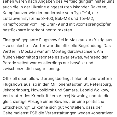
sehen waren nach Angaben des Verteidigungsministeriums
auch die in der Ukraine eingesetzten Iskander-Raketen,
Kampfpanzer wie der modernste vom Typ T-14, die
Luftabwehrsysteme S-400, Buk-M3 und Tor-M2,
Kampfroboter vom Typ Uran-9 und mit Atomsprengköpfen
bestückbare Interkontinentalraketen.
Eine groß geplante Flugshow fiel in Moskau kurzfristig aus
– zu schlechtes Wetter war die offizielle Begründung. Das
Wetter in Moskau war am Montag durchwachsen. Am
frühen Nachmittag regnete es zwar etwas, während der
Parade selbst war es allerdings nur bewölkt und
zwischenzeitlich sogar sonnig.
Offiziell ebenfalls witterungsbedingt fielen etliche weitere
Flugshows aus, so in den Millionenstädten St. Petersburg,
Jekaterinburg, Nowosibirsk und Samara. Leonid Wolkow,
Vertrauter des Kremlkritikers Alexej Nawalny, nannte die
gleichzeitige Absage einen Beweis „für eine politische
Entscheidung“. Er könne sich gut vorstellen, dass der
Geheimdienst FSB die Veranstaltungen wegen «operativer