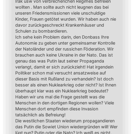
Irak usw von verbrecherichen Regimes befreien
wollten . Man sollte auch nicht leugnen das bei
unseren Friedensmissionen viele unschuldige
Kinder, Frauen getötet wurden. Wir haben auch nie
davor zurückgeschreckt Krankenhäuser und
Schulen zu bombardieren.
Ich sehe kein Problem darin, den Donbass Ihre
Autonomie zu geben unter gemeinsamer Kontrolle
der Natoländer und der russichen Föderation. Wir
brauchen auch keine Ukraine in der Nato. Das ist
genau das was Putin laut seiner Propaganda
verlangt, damit er sich zurückzieht! Hat irgendein
Politiker schon mal versucht ansatzweise auf
dieser Basis mit Rußland zu verhandeln? Ist doch
besser als einen Nuklearkrieg oder nicht? Ist Ihnen
überhaupt klar was ein Nuklearkrieg bedeutet?
Haben wir uns mal die Frage gestellt was die
Menschen in den dortigen Regionen wollen? Viele
Menschen dort empfinden diese Invasion
tatsächlich als Befreiung!
Die westlichen Staaten wiederum propagandieren
das Putin die Sowiet Union wiedergründen will! Wer
lügt nun? Putin oder die Nato? Ich weiß es nicht,