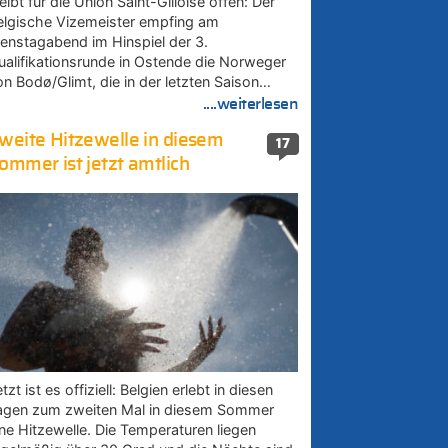
eibt für die Union Saint-Gilloise offen: Der
elgische Vizemeister empfing am
ienstagabend im Hinspiel der 3.
ualifikationsrunde in Ostende die Norweger
on Bodø/Glimt, die in der letzten Saison…
....weiterlesen
weite Hitzewelle in diesem
17
ommer ist jetzt amtlich
tzt ist es offiziell: Belgien erlebt in diesen
agen zum zweiten Mal in diesem Sommer
ine Hitzewelle. Die Temperaturen liegen