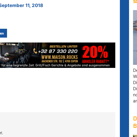
s
September 11, 2018
en
D
W
D
D
n
a
D
B
r.