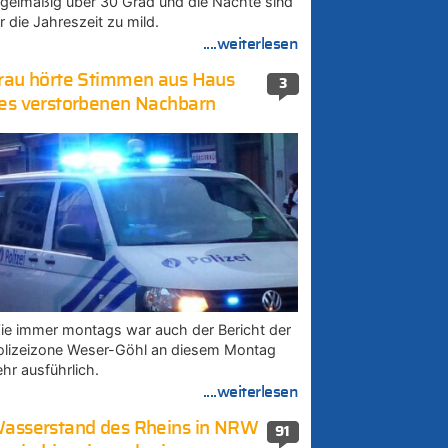
egelmäßig über 30 Grad und die Nächte sind
r die Jahreszeit zu mild.
....weiterlesen
rau hörte Stimmen aus Haus
3
es verstorbenen Nachbarn
ie immer montags war auch der Bericht der
olizeizone Weser-Göhl an diesem Montag
ehr ausführlich.
....weiterlesen
asserstand des Rheins in NRW
91