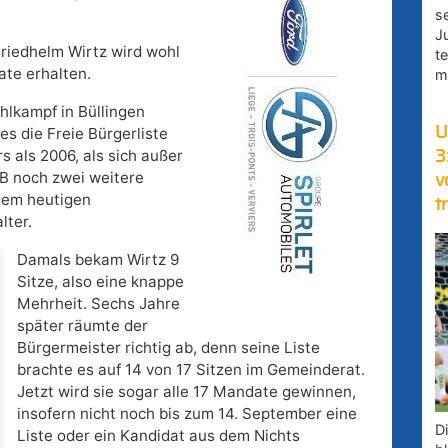
s
J
Friedhelm Wirtz wird wohl
t
ate erhalten.
m
hlkampf in Büllingen
U
es die Freie Bürgerliste
s als 2006, als sich außer
3
BB noch zwei weitere
v
 dem heutigen
t
lter.
Damals bekam Wirtz 9
Sitze, also eine knappe
Mehrheit. Sechs Jahre
später räumte der
Bürgermeister richtig ab, denn seine Liste
brachte es auf 14 von 17 Sitzen im Gemeinderat.
Jetzt wird sie sogar alle 17 Mandate gewinnen,
insofern nicht noch bis zum 14. September eine
D
Liste oder ein Kandidat aus dem Nichts