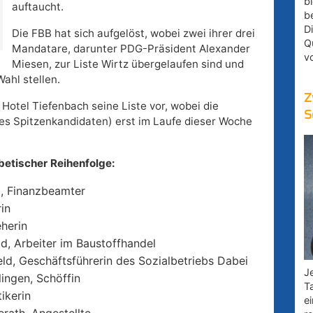
bl
auftaucht.
b
D
Die FBB hat sich aufgelöst, wobei zwei ihrer drei
Q
Mandatare, darunter PDG-Präsident Alexander
v
Miesen, zur Liste Wirtz übergelaufen sind und
ahl stellen.
Z
Hotel Tiefenbach seine Liste vor, wobei die
S
s Spitzenkandidaten) erst im Laufe dieser Woche
betischer Reihenfolge:
d, Finanzbeamter
in
eherin
d, Arbeiter im Baustoffhandel
ld, Geschäftsführerin des Sozialbetriebs Dabei
Je
lingen, Schöffin
T
ikerin
e