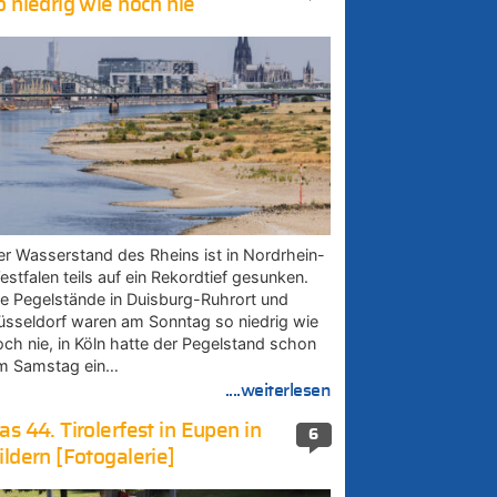
o niedrig wie noch nie
er Wasserstand des Rheins ist in Nordrhein-
estfalen teils auf ein Rekordtief gesunken.
ie Pegelstände in Duisburg-Ruhrort und
üsseldorf waren am Sonntag so niedrig wie
och nie, in Köln hatte der Pegelstand schon
m Samstag ein…
....weiterlesen
as 44. Tirolerfest in Eupen in
6
ildern [Fotogalerie]