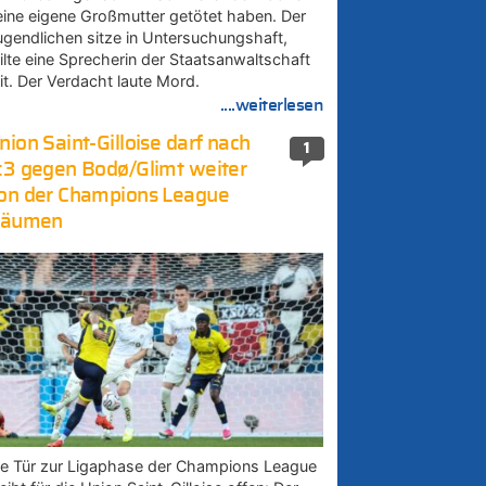
eine eigene Großmutter getötet haben. Der
ugendlichen sitze in Untersuchungshaft,
eilte eine Sprecherin der Staatsanwaltschaft
it. Der Verdacht laute Mord.
....weiterlesen
nion Saint-Gilloise darf nach
1
:3 gegen Bodø/Glimt weiter
on der Champions League
räumen
ie Tür zur Ligaphase der Champions League