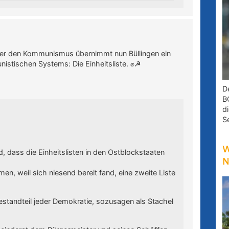
über den Kommunismus übernimmt nun Büllingen ein
istischen Systems: Die Einheitsliste. ✊☭
D
B
d
S
W
 dass die Einheitslisten in den Ostblockstaaten
N
en, weil sich niesend bereit fand, eine zweite Liste
Bestandteil jeder Demokratie, sozusagen als Stachel