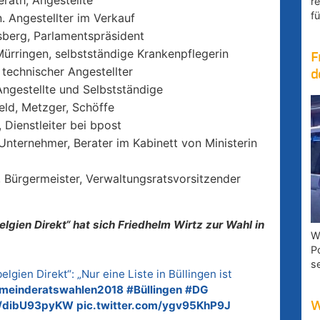
rath, Angestellte
r
fü
. Angestellter im Verkauf
sberg, Parlamentspräsident
Mürringen, selbstständige Krankenpflegerin
F
technischer Angestellter
d
Angestellte und Selbstständige
eld, Metzger, Schöffe
 Dienstleiter bei bpost
, Unternehmer, Berater im Kabinett von Ministerin
, Bürgermeister, Verwaltungsratsvorsitzender
gien Direkt“ hat sich Friedhelm Wirtz zur Wahl in
W
P
s
lgien Direkt“: „Nur eine Liste in Büllingen ist
meinderatswahlen2018
#Büllingen
#DG
co/dibU93pyKW
pic.twitter.com/ygv95KhP9J
W