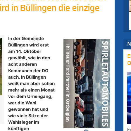
d in Büllingen die einzige
In der Gemeinde
N
Büllingen wird erst
am 14. Oktober
E
gewählt, wie in den
O
acht anderen
Kommunen der DG
auch. In Büllingen
weiß man aber schon
mehr als einen Monat
vor dem Urnengang,
wer die Wahl
gewonnen hat und
wie viele Sitze der
Wahlsieger im
künftigen
E