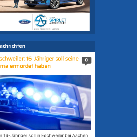
achrichten
schweiler: 16-Jähriger soll seine
0
ma ermordet haben
in 16-Jähriger soll in Eschweiler bei Aachen