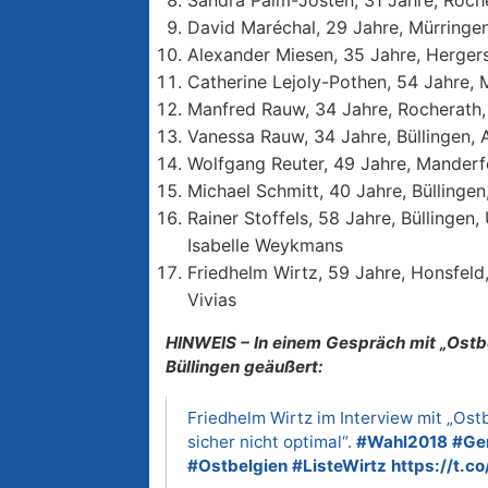
Sandra Palm-Josten, 31 Jahre, Roche
David Maréchal, 29 Jahre, Mürringen
Alexander Miesen, 35 Jahre, Herger
Catherine Lejoly-Pothen, 54 Jahre, 
Manfred Rauw, 34 Jahre, Rocherath, 
Vanessa Rauw, 34 Jahre, Büllingen, 
Wolfgang Reuter, 49 Jahre, Manderf
Michael Schmitt, 40 Jahre, Büllingen,
Rainer Stoffels, 58 Jahre, Büllingen
Isabelle Weykmans
Friedhelm Wirtz, 59 Jahre, Honsfeld
Vivias
HINWEIS – In einem Gespräch mit „Ostbel
Büllingen geäußert:
Friedhelm Wirtz im Interview mit „Ostbe
sicher nicht optimal“.
#Wahl2018
#Ge
#Ostbelgien
#ListeWirtz
https://t.