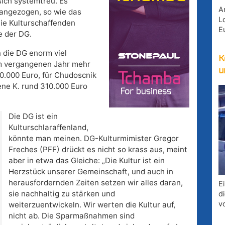
sich systemtreu. Es
A
rangezogen, so wie das
Lo
Die Kulturschaffenden
E
e der DG.
 die DG enorm viel
K
im vergangenen Jahr mehr
u
80.000 Euro, für Chudoscnik
ene K. rund 310.000 Euro
Die DG ist ein
Kulturschlaraffenland,
könnte man meinen. DG-Kulturmimister Gregor
Freches (PFF) drückt es nicht so krass aus, meint
aber in etwa das Gleiche: „Die Kultur ist ein
Herzstück unserer Gemeinschaft, und auch in
herausfordernden Zeiten setzen wir alles daran,
E
sie nachhaltig zu stärken und
d
v
weiterzuentwickeln. Wir werten die Kultur auf,
nicht ab. Die Sparmaßnahmen sind