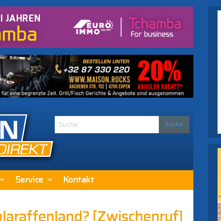
Service
Kontakt
chlaraffenland? [Zwischenruf]