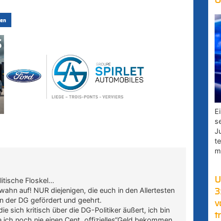
O
en
E
s
J
t
m
U
olitische Floskel…
ahn auf! NUR diejenigen, die euch in den Allertesten
3
n der DG gefördert und geehrt.
v
e sich kritisch über die DG-Politiker äußert, ich bin
t
 ich noch nie einen Cent „offizielles“Geld bekommen.