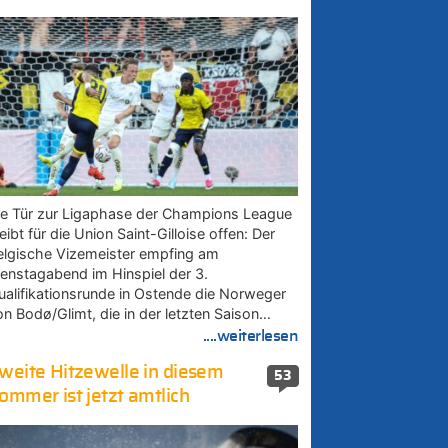
ie Tür zur Ligaphase der Champions League
eibt für die Union Saint-Gilloise offen: Der
elgische Vizemeister empfing am
ienstagabend im Hinspiel der 3.
ualifikationsrunde in Ostende die Norweger
on Bodø/Glimt, die in der letzten Saison…
....weiterlesen
weite Hitzewelle in diesem
53
ommer ist jetzt amtlich