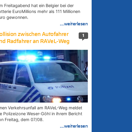
m Freitagabend hat ein Belgier bei der
tterie EuroMillions mehr als 111 Millionen
uro gewonnen.
....weiterlesen
ollision zwischen Autofahrer
1
nd Radfahrer an RAVeL-Weg
inen Verkehrsunfall am RAVeL-Weg meldet
ie Polizeizone Weser-Göhl in ihrem Bericht
on Freitag, dem 07/08.
....weiterlesen