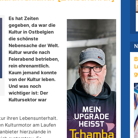
Es hat Zeiten
gegeben, da war die
Kultur in Ostbelgien
die schönste
Nebensache der Welt.
N
Kultur wurde nach
Feierabend betrieben,
B
rein ehrenamtlich.
L
Kaum jemand konnte
g
von der Kultur leben.
Und was noch
wichtiger ist: Der
Kultursektor war
tur ihren Lebensunterhalt.
en Kulturmotor am Laufen
anbieter hierzulande in