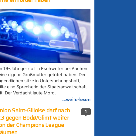
ma ermordet haben
in 16-Jähriger soll in Eschweiler bei Aachen
eine eigene Großmutter getötet haben. Der
ugendlichen sitze in Untersuchungshaft,
eilte eine Sprecherin der Staatsanwaltschaft
it. Der Verdacht laute Mord.
....weiterlesen
nion Saint-Gilloise darf nach
1
:3 gegen Bodø/Glimt weiter
on der Champions League
räumen