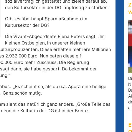
sozialverträglich gestaltet und zielen darauf ab,
Z
den Kultursektor in der DG langfristig zu stärken.“
w
Gibt es überhaupt Sparmaßnahmen im
Kultursektor der DG?
Die Vivant-Abgeordnete Elena Peters sagt: „Im
kleinen Ostbelgien, in unserer kleinen
 Kulturproduzenten. Diese erhalten mehrere Millionen
s 2.932.000 Euro. Nun baten diese elf
00.000 Euro mehr Zuschuss. Die Regierung
sagt dann, sie habe gespart. Da bekommt der
ung.“
D
Na
abus. „Es scheint so, als ob u.a. Agora eine heilige
B
t. Ganz schön mutig.
A
d
 sieht das natürlich ganz anders. „Große Teile des
e
denn die Kultur in der DG ist in der Breite
E