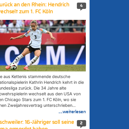
urück an den Rhein: Hendrich
4
echselt zum 1. FC Köln
ie aus Kettenis stammende deutsche
tionalspielerin Kathrin Hendrich kehrt in die
undesliga zurück. Die 34 Jahre alte
bwehrspielerin wechselt aus den USA von
en Chicago Stars zum 1. FC Köln, wo sie
inen Zweijahresvertrag unterschrieben…
....weiterlesen
schweiler: 16-Jähriger soll seine
2