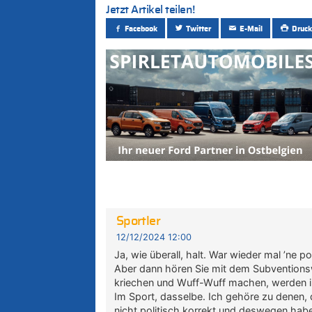
Jetzt Artikel teilen!
Facebook
Twitter
E-Mail
Druck
Sportler
12/12/2024 12:00
Ja, wie überall, halt. War wieder mal ’ne p
Aber dann hören Sie mit dem Subventionsw
kriechen und Wuff-Wuff machen, werden i
Im Sport, dasselbe. Ich gehöre zu denen, di
nicht politisch korrekt und deswegen habe