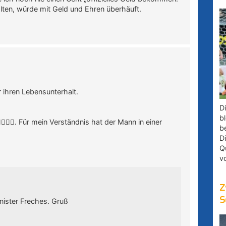
ten, würde mit Geld und Ehren überhäuft.
r ihren Lebensunterhalt.
D
bl
️🤦‍♂️. Für mein Verständnis hat der Mann in einer
b
D
Q
v
Z
S
ister Freches. Gruß