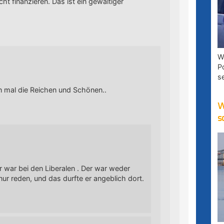
icht finanzieren. Das ist ein gewaltiger
W
P
s
en mal die Reichen und Schönen..
W
s
r war bei den Liberalen . Der war weder
ur reden, und das durfte er angeblich dort.