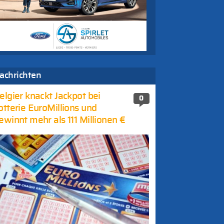
achrichten
elgier knackt Jackpot bei
0
otterie EuroMillions und
ewinnt mehr als 111 Millionen €