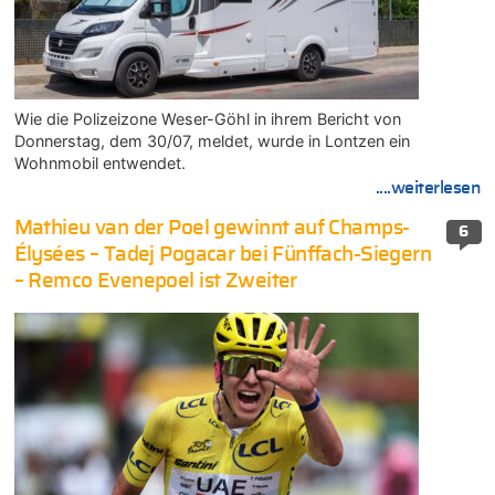
Wie die Polizeizone Weser-Göhl in ihrem Bericht von
Donnerstag, dem 30/07, meldet, wurde in Lontzen ein
Wohnmobil entwendet.
....weiterlesen
Mathieu van der Poel gewinnt auf Champs-
6
Élysées – Tadej Pogacar bei Fünffach-Siegern
– Remco Evenepoel ist Zweiter