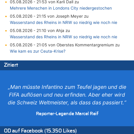
05.08.2026 - 21:53 von Karli Dall zu
Mehrere Menschen in Londons City niedergestochen
05.08.2026 - 21:15 von Joseph Meyer zu
Wasserstand des Rheins in NRW so niedrig wie noch nie
05.08.2026 - 21:10 von Ahja zu
Wasserstand des Rheins in NRW so niedrig wie noch nie
05.08.2026 - 21:05 von Oberstes Kommentargremium zu
Wie kam es zur Ceuta-Krise?
05.08.2026 - 20:50 von Tierexperte zu
Zitiert
Aachen ab 11. August wieder Mekka des Pferdesports –
Belgien setzt bei Reit-WM auf starke Springreiter
05.08.2026 - 20:38 von Willi Müller zu
Mehrere Menschen in Londons City niedergestochen
„Man müsste Infantino zum Teufel jagen und die
05.08.2026 - 20:36 von Islam Experte zu
FIFA auflösen und neu erfinden. Aber eher wird
Mehrere Menschen in Londons City niedergestochen
die Schweiz Weltmeister, als dass das passiert.“
05.08.2026 - 20:21 von Dax zu
Reporter-Legende Marcel Reif
Wasserstand des Rheins in NRW so niedrig wie noch nie
05.08.2026 - 20:19 von Dax zu
Wasserstand des Rheins in NRW so niedrig wie noch nie
OD auf Facebook (15.350 Likes)