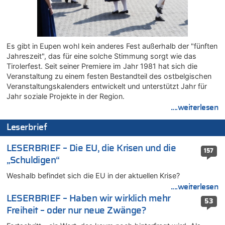
Wasserstand des Rheins in NRW so niedrig wie noch nie
05.08.2026 - 17:05 von Dax zu
Wie kam es zur Ceuta-Krise?
05.08.2026 - 17:00 von Chips zu
Es gibt in Eupen wohl kein anderes Fest außerhalb der "fünften
Wasserstand des Rheins in NRW so niedrig wie noch nie
Jahreszeit", das für eine solche Stimmung sorgt wie das
05.08.2026 - 17:00 von Dax zu
Tirolerfest. Seit seiner Premiere im Jahr 1981 hat sich die
Veranstaltung zu einem festen Bestandteil des ostbelgischen
Wie kam es zur Ceuta-Krise?
Veranstaltungskalenders entwickelt und unterstützt Jahr für
05.08.2026 - 16:51 von Chips zu
Jahr soziale Projekte in der Region.
Es gibt mmer mehr Fälle von Fahrerflucht in Belgien –
....weiterlesen
Fußgänger und Radfahrer sind die häufigsten Opfer
05.08.2026 - 16:47 von Hugo Egon Bernhard von Sinnen zu
Leserbrief
Wasserstand des Rheins in NRW so niedrig wie noch nie
05.08.2026 - 16:44 von JoKrings zu
LESERBRIEF – Die EU, die Krisen und die
157
Zweite Hitzewelle in diesem Sommer ist jetzt amtlich
„Schuldigen“
05.08.2026 - 16:14 von Patrick zu
Weshalb befindet sich die EU in der aktuellen Krise?
Viktor Orban warnt Belgien kurz vor dem EU-Gipfel vor einem
....weiterlesen
„Risiko massiver Vergeltungsmaßnahmen“
LESERBRIEF – Haben wir wirklich mehr
53
05.08.2026 - 16:08 von Politiker zu
Freiheit – oder nur neue Zwänge?
Warum die Waldbrände in Frankreich und Spanien Rekorde