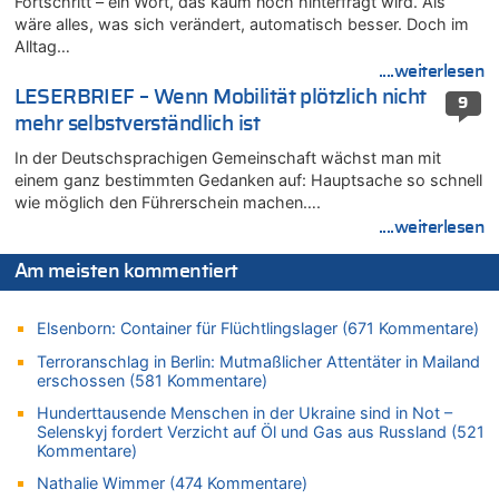
brechen [Fragen & Antworten]
Fortschritt – ein Wort, das kaum noch hinterfragt wird. Als
wäre alles, was sich verändert, automatisch besser. Doch im
05.08.2026 - 15:59 von JoKrings zu
Alltag…
Wie kam es zur Ceuta-Krise?
....weiterlesen
05.08.2026 - 14:38 von Beatrice Schins zu
LESERBRIEF – Wenn Mobilität plötzlich nicht
9
Auf Europa ist mal wieder Verlass [Zwischenruf]
mehr selbstverständlich ist
05.08.2026 - 14:25 von Willi Müller zu
In der Deutschsprachigen Gemeinschaft wächst man mit
Wasserstand des Rheins in NRW so niedrig wie noch nie
einem ganz bestimmten Gedanken auf: Hauptsache so schnell
05.08.2026 - 13:25 von Zuhörer zu
wie möglich den Führerschein machen….
Wasserstand des Rheins in NRW so niedrig wie noch nie
....weiterlesen
05.08.2026 - 13:22 von Der Alte zu
Zweite Hitzewelle in diesem Sommer ist jetzt amtlich
Am meisten kommentiert
05.08.2026 - 13:18 von Zuhörer zu
Zweite Hitzewelle in diesem Sommer ist jetzt amtlich
Elsenborn: Container für Flüchtlingslager (671 Kommentare)
05.08.2026 - 13:10 von Go Pferdchen, lauf Gallop zu
Terroranschlag in Berlin: Mutmaßlicher Attentäter in Mailand
Aachen ab 11. August wieder Mekka des Pferdesports –
erschossen (581 Kommentare)
Belgien setzt bei Reit-WM auf starke Springreiter
Hunderttausende Menschen in der Ukraine sind in Not –
05.08.2026 - 12:31 von Der Patriot zu
Selenskyj fordert Verzicht auf Öl und Gas aus Russland (521
Es gibt mmer mehr Fälle von Fahrerflucht in Belgien –
Kommentare)
Fußgänger und Radfahrer sind die häufigsten Opfer
Nathalie Wimmer (474 Kommentare)