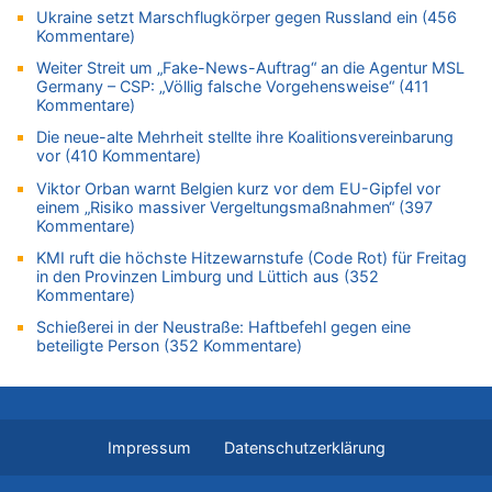
05.08.2026 - 12:21 von Carine zu
Ukraine setzt Marschflugkörper gegen Russland ein (456
Wie kam es zur Ceuta-Krise?
Kommentare)
05.08.2026 - 11:53 von Ostbelgien Direkt zu
Weiter Streit um „Fake-News-Auftrag“ an die Agentur MSL
Paris 2024: Genau 40 Jahre nach Edgar Cüpper ist wieder ein
Germany – CSP: „Völlig falsche Vorgehensweise“ (411
Springreiter Fahnenträger der belgischen Olympia-Mannschaft
Kommentare)
05.08.2026 - 11:45 von JoKrings zu
Die neue-alte Mehrheit stellte ihre Koalitionsvereinbarung
Zweite Hitzewelle in diesem Sommer ist jetzt amtlich
vor (410 Kommentare)
05.08.2026 - 11:45 von N. A. Klar zu
Viktor Orban warnt Belgien kurz vor dem EU-Gipfel vor
Es gibt mmer mehr Fälle von Fahrerflucht in Belgien –
einem „Risiko massiver Vergeltungsmaßnahmen“ (397
Fußgänger und Radfahrer sind die häufigsten Opfer
Kommentare)
05.08.2026 - 11:43 von JoKrings zu
KMI ruft die höchste Hitzewarnstufe (Code Rot) für Freitag
in den Provinzen Limburg und Lüttich aus (352
Zweite Hitzewelle in diesem Sommer ist jetzt amtlich
Kommentare)
05.08.2026 - 11:41 von JoKrings zu
Schießerei in der Neustraße: Haftbefehl gegen eine
Wie kam es zur Ceuta-Krise?
beteiligte Person (352 Kommentare)
05.08.2026 - 11:35 von N. A. Klar zu
Es gibt mmer mehr Fälle von Fahrerflucht in Belgien –
Fußgänger und Radfahrer sind die häufigsten Opfer
05.08.2026 - 11:17 von Hubert F. zu
Impressum
Datenschutzerklärung
Zweite Hitzewelle in diesem Sommer ist jetzt amtlich
05.08.2026 - 11:07 von Willi Müller zu