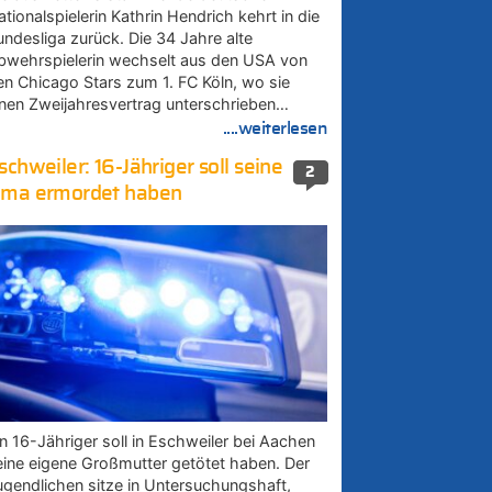
tionalspielerin Kathrin Hendrich kehrt in die
undesliga zurück. Die 34 Jahre alte
bwehrspielerin wechselt aus den USA von
en Chicago Stars zum 1. FC Köln, wo sie
inen Zweijahresvertrag unterschrieben…
....weiterlesen
schweiler: 16-Jähriger soll seine
2
ma ermordet haben
in 16-Jähriger soll in Eschweiler bei Aachen
eine eigene Großmutter getötet haben. Der
ugendlichen sitze in Untersuchungshaft,