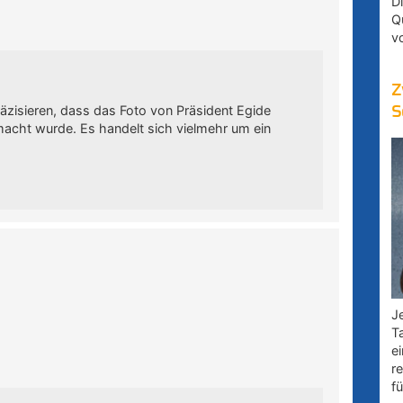
D
Q
v
Z
äzisieren, dass das Foto von Präsident Egide
S
acht wurde. Es handelt sich vielmehr um ein
…
Je
T
e
r
fü