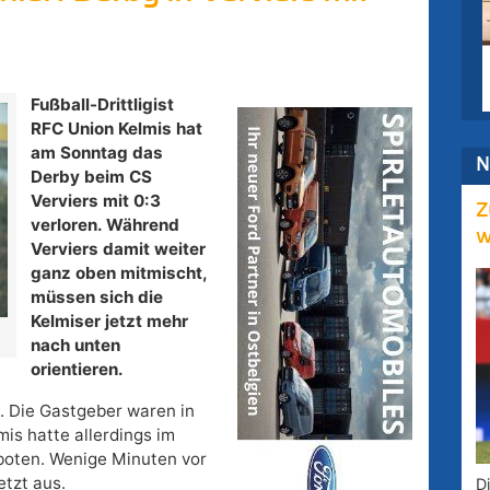
Fußball-Drittligist
RFC Union Kelmis hat
am Sonntag das
N
Derby beim CS
Verviers mit 0:3
Z
verloren.
Während
w
Verviers damit weiter
ganz oben mitmischt,
müssen sich die
Kelmiser jetzt mehr
nach unten
orientieren.
. Die Gastgeber waren in
is hatte allerdings im
boten. Wenige Minuten vor
etzt aus.
D