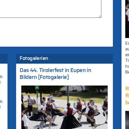
E
a
e
Fotogalerien
Ti
h
Das 44. Tirolerfest in Eupen in
B
ik
Bildern [Fotogalerie]
i
R
R
ik
b
i