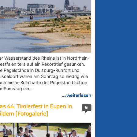
er Wasserstand des Rheins ist in Nordrhein-
estfalen teils auf ein Rekordtief gesunken.
ie Pegelstände in Duisburg-Ruhrort und
üsseldorf waren am Sonntag so niedrig wie
och nie, in Köln hatte der Pegelstand schon
m Samstag ein…
....weiterlesen
as 44. Tirolerfest in Eupen in
6
ildern [Fotogalerie]