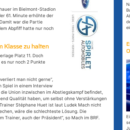
Na
hauer im Bielmont-Stadion
B
der 61. Minute erhöhte der
A
d
 Damit war die Partie
e
dem Abpfiff hatte nur noch
E
m Klasse zu halten
O
erlage Platz 11. Doch
d es nur noch 2 Punkte
verliert man nicht gerne“,
Spiel in einem Interview
 die Union inzwischen im Abstiegskampf befindet,
gend Qualität haben, um selbst ohne Verstärkungen
 Trainer Stéphane Huet ist laut Ludek Mach nicht
rechen, wäre die schlechteste Lösung. Die
E
m Trainer, auch der Präsident“, so Mach im BRF.
s
J