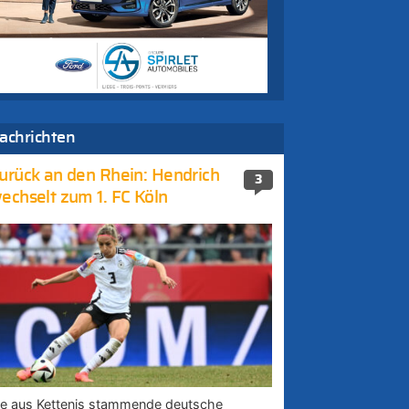
achrichten
urück an den Rhein: Hendrich
3
echselt zum 1. FC Köln
ie aus Kettenis stammende deutsche