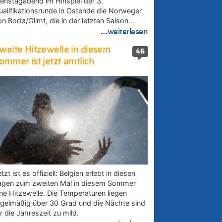
ienstagabend im Hinspiel der 3.
ualifikationsrunde in Ostende die Norweger
on Bodø/Glimt, die in der letzten Saison…
....weiterlesen
weite Hitzewelle in diesem
46
ommer ist jetzt amtlich
tzt ist es offiziell: Belgien erlebt in diesen
agen zum zweiten Mal in diesem Sommer
ine Hitzewelle. Die Temperaturen liegen
egelmäßig über 30 Grad und die Nächte sind
r die Jahreszeit zu mild.