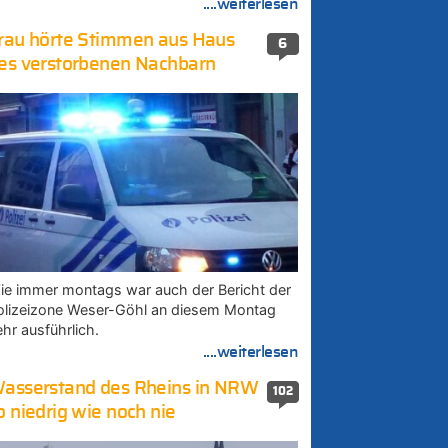
....weiterlesen
rau hörte Stimmen aus Haus
6
es verstorbenen Nachbarn
ie immer montags war auch der Bericht der
olizeizone Weser-Göhl an diesem Montag
ehr ausführlich.
....weiterlesen
asserstand des Rheins in NRW
102
o niedrig wie noch nie