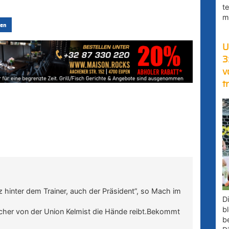
t
m
en
U
3
v
t
hinter dem Trainer, auch der Präsident”, so Mach im
D
bl
scher von der Union Kelmist die Hände reibt.Bekommt
b