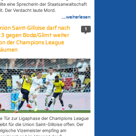
eilte eine Sprecherin der Staatsanwaltschaft
it. Der Verdacht laute Mord.
....weiterlesen
nion Saint-Gilloise darf nach
1
:3 gegen Bodø/Glimt weiter
on der Champions League
räumen
ie Tür zur Ligaphase der Champions League
eibt für die Union Saint-Gilloise offen: Der
elgische Vizemeister empfing am