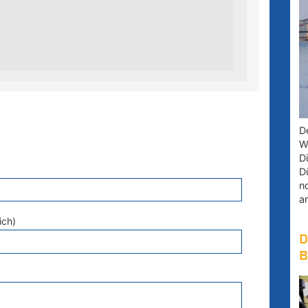
D
W
D
D
n
a
ich)
D
B