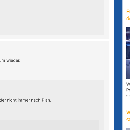
F
d
aum wieder.
W
P
s
eider nicht immer nach Plan.
W
s