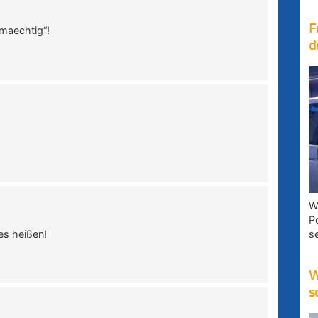
F
lmaechtig“!
d
W
P
es heißen!
s
W
s