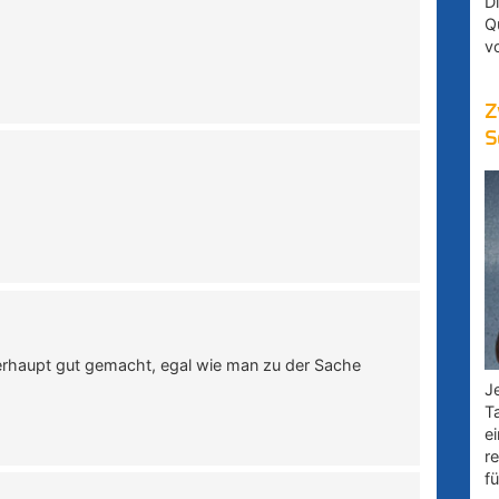
D
Q
v
Z
S
erhaupt gut gemacht, egal wie man zu der Sache
Je
T
e
r
fü