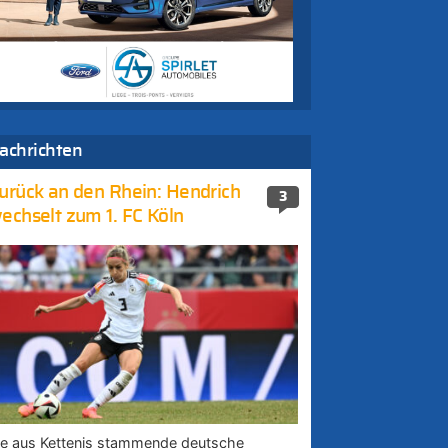
achrichten
urück an den Rhein: Hendrich
3
echselt zum 1. FC Köln
ie aus Kettenis stammende deutsche