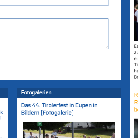
E
a
e
Ti
h
B
Fotogalerien
R
R
Das 44. Tirolerfest in Eupen in
b
ik
Bildern [Fotogalerie]
i