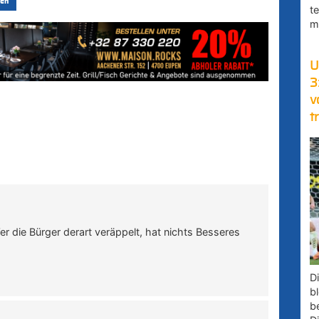
en
t
m
U
3
v
t
r die Bürger derart veräppelt, hat nichts Besseres
D
bl
b