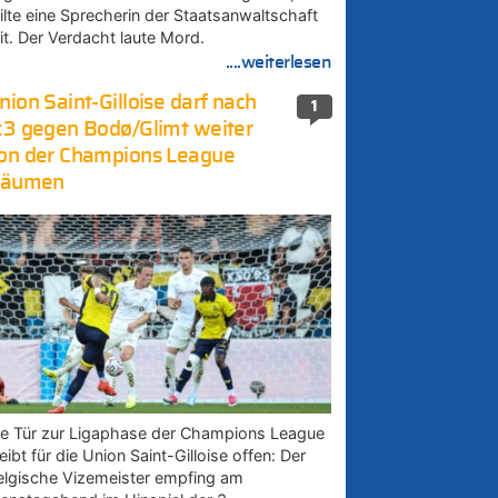
eilte eine Sprecherin der Staatsanwaltschaft
it. Der Verdacht laute Mord.
....weiterlesen
nion Saint-Gilloise darf nach
1
:3 gegen Bodø/Glimt weiter
on der Champions League
räumen
ie Tür zur Ligaphase der Champions League
eibt für die Union Saint-Gilloise offen: Der
elgische Vizemeister empfing am