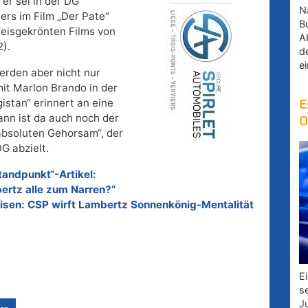
er sei in der DG
Na
lers im Film „Der Pate“
B
preisgekrönten Films von
A
).
d
e
erden aber nicht nur
mit Marlon Brando in der
istan“ erinnert an eine
E
nn ist da auch noch der
O
absoluten Gehorsam“, der
G abzielt.
tandpunkt“-Artikel:
ertz alle zum Narren?“
eisen: CSP wirft Lambertz Sonnenkönig-Mentalität
E
s
J