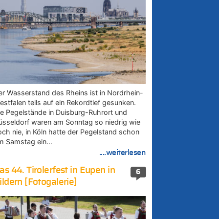
er Wasserstand des Rheins ist in Nordrhein-
estfalen teils auf ein Rekordtief gesunken.
ie Pegelstände in Duisburg-Ruhrort und
üsseldorf waren am Sonntag so niedrig wie
och nie, in Köln hatte der Pegelstand schon
m Samstag ein…
....weiterlesen
as 44. Tirolerfest in Eupen in
6
ildern [Fotogalerie]