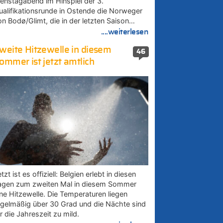
ienstagabend im Hinspiel der 3.
ualifikationsrunde in Ostende die Norweger
on Bodø/Glimt, die in der letzten Saison…
....weiterlesen
weite Hitzewelle in diesem
46
ommer ist jetzt amtlich
tzt ist es offiziell: Belgien erlebt in diesen
agen zum zweiten Mal in diesem Sommer
ine Hitzewelle. Die Temperaturen liegen
egelmäßig über 30 Grad und die Nächte sind
r die Jahreszeit zu mild.