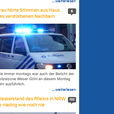
....weiterlesen
rau hörte Stimmen aus Haus
6
es verstorbenen Nachbarn
ie immer montags war auch der Bericht der
olizeizone Weser-Göhl an diesem Montag
ehr ausführlich.
....weiterlesen
asserstand des Rheins in NRW
102
o niedrig wie noch nie