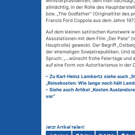
Ministerpräsidenten, dem man nachsagt, 
allmächtig, in der Rolle des Hauptdarstel
bzw. „The Godfather“ (Originaltitel des 
Francis Ford Coppola aus dem Jahre 1972
Auf dem kleinen satirischen Kunstwerk w
Assoziationen mit dem Film „Der Pate“ (
Hauptrolle) geweckt. Der Begriff „Ostbelg
der ehemaligen Sowjetrepubliken. Und da
Spruch: „…wünscht frohe Feiertage und 
auf eine Form von Autoritarismus in der D
– Zu Karl-Heinz Lambertz siehe auch „S
„Reisekosten: Wie lange noch hält Lamb
– Siehe auch Artikel „Kosten Auslandsr
vor“
Jetzt Artikel teilen!