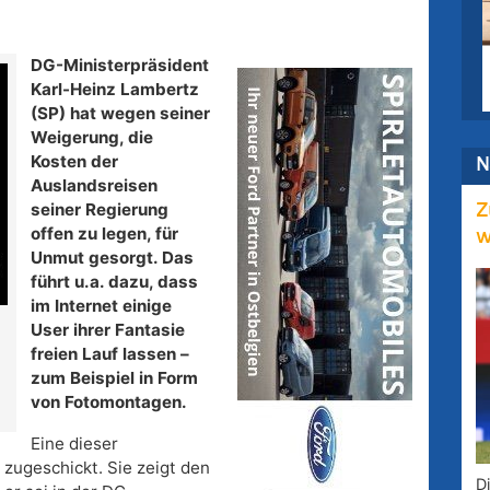
DG-Ministerpräsident
Karl-Heinz Lambertz
(SP) hat wegen seiner
Weigerung, die
Kosten der
N
Auslandsreisen
seiner Regierung
Z
offen zu legen, für
w
Unmut gesorgt. Das
führt u.a. dazu, dass
im Internet einige
User ihrer Fantasie
freien Lauf lassen –
zum Beispiel in Form
von Fotomontagen.
Eine dieser
zugeschickt. Sie zeigt den
D