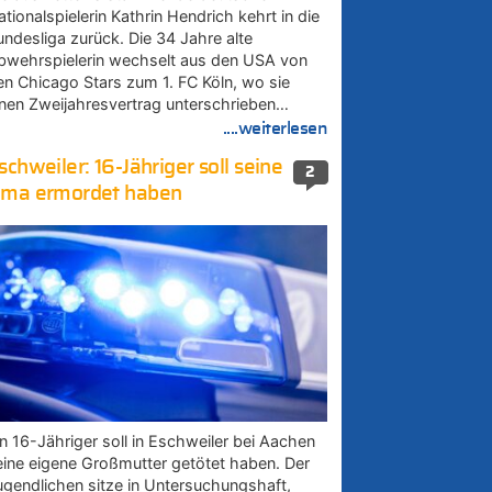
tionalspielerin Kathrin Hendrich kehrt in die
undesliga zurück. Die 34 Jahre alte
bwehrspielerin wechselt aus den USA von
en Chicago Stars zum 1. FC Köln, wo sie
inen Zweijahresvertrag unterschrieben…
....weiterlesen
schweiler: 16-Jähriger soll seine
2
ma ermordet haben
in 16-Jähriger soll in Eschweiler bei Aachen
eine eigene Großmutter getötet haben. Der
ugendlichen sitze in Untersuchungshaft,