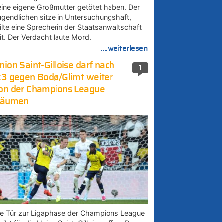
eine eigene Großmutter getötet haben. Der
ugendlichen sitze in Untersuchungshaft,
eilte eine Sprecherin der Staatsanwaltschaft
it. Der Verdacht laute Mord.
....weiterlesen
nion Saint-Gilloise darf nach
1
:3 gegen Bodø/Glimt weiter
on der Champions League
räumen
ie Tür zur Ligaphase der Champions League