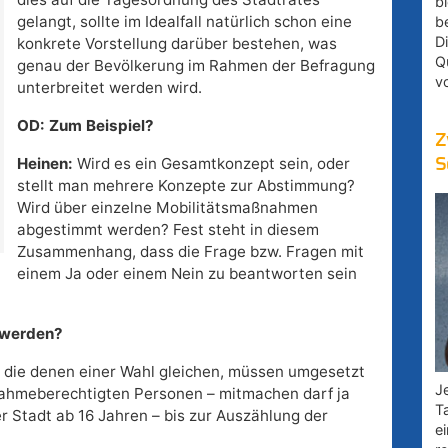
bl
gelangt, sollte im Idealfall natürlich schon eine
b
D
konkrete Vorstellung darüber bestehen, was
Q
genau der Bevölkerung im Rahmen der Befragung
v
unterbreitet werden wird.
OD: Zum Beispiel?
Z
Heinen:
Wird es ein Gesamtkonzept sein, oder
S
stellt man mehrere Konzepte zur Abstimmung?
Wird über einzelne Mobilitätsmaßnahmen
abgestimmt werden? Fest steht in diesem
Zusammenhang, dass die Frage bzw. Fragen mit
einem Ja oder einem Nein zu beantworten sein
 werden?
 die denen einer Wahl gleichen, müssen umgesetzt
Je
lnahmeberechtigten Personen – mitmachen darf ja
T
r Stadt ab 16 Jahren – bis zur Auszählung der
e