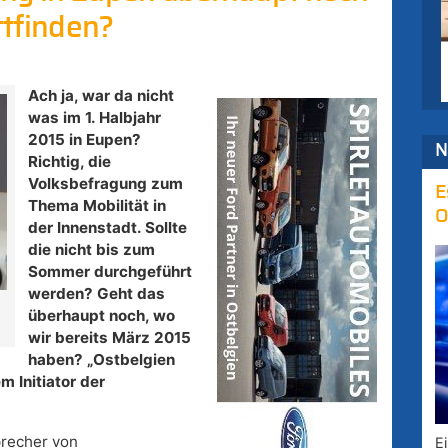
ttfinden?
Ach ja, war da nicht
was im 1. Halbjahr
2015 in Eupen?
N
Richtig, die
Volksbefragung zum
E
Thema Mobilität in
O
der Innenstadt. Sollte
die nicht bis zum
Sommer durchgeführt
werden? Geht das
überhaupt noch, wo
wir bereits März 2015
haben? „Ostbelgien
m Initiator der
precher von
E