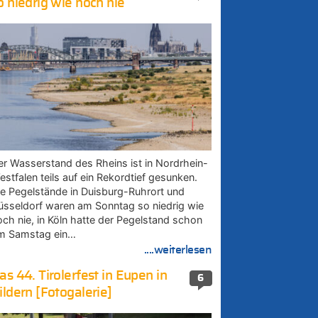
o niedrig wie noch nie
er Wasserstand des Rheins ist in Nordrhein-
estfalen teils auf ein Rekordtief gesunken.
ie Pegelstände in Duisburg-Ruhrort und
üsseldorf waren am Sonntag so niedrig wie
och nie, in Köln hatte der Pegelstand schon
m Samstag ein…
....weiterlesen
as 44. Tirolerfest in Eupen in
6
ildern [Fotogalerie]