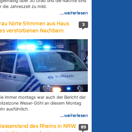
egelmäßig über 30 Grad und die Nächte sind
r die Jahreszeit zu mild.
....weiterlesen
rau hörte Stimmen aus Haus
3
es verstorbenen Nachbarn
ie immer montags war auch der Bericht der
olizeizone Weser-Göhl an diesem Montag
ehr ausführlich.
....weiterlesen
asserstand des Rheins in NRW
89