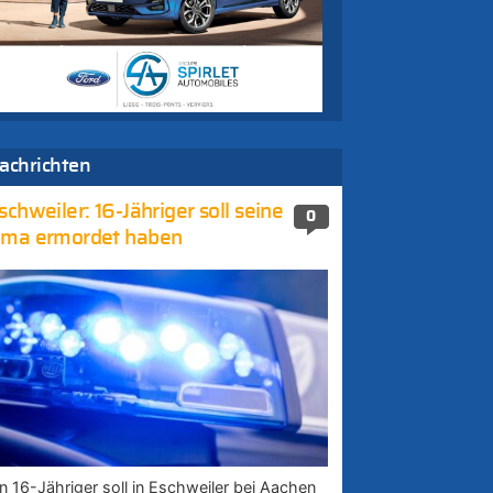
achrichten
schweiler: 16-Jähriger soll seine
0
ma ermordet haben
in 16-Jähriger soll in Eschweiler bei Aachen