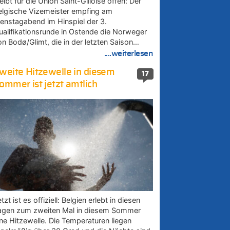
eibt für die Union Saint-Gilloise offen: Der
elgische Vizemeister empfing am
ienstagabend im Hinspiel der 3.
ualifikationsrunde in Ostende die Norweger
on Bodø/Glimt, die in der letzten Saison…
....weiterlesen
weite Hitzewelle in diesem
17
ommer ist jetzt amtlich
tzt ist es offiziell: Belgien erlebt in diesen
agen zum zweiten Mal in diesem Sommer
ine Hitzewelle. Die Temperaturen liegen