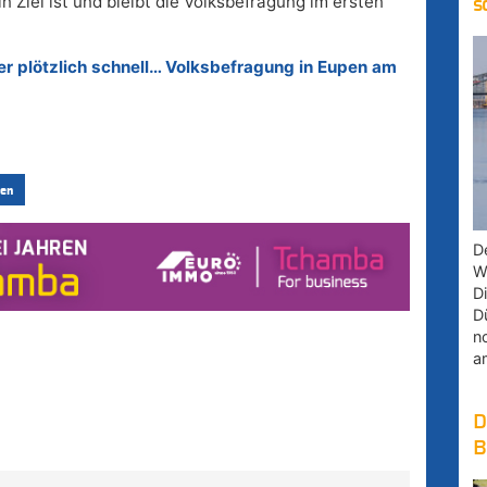
 Ziel ist und bleibt die Volksbefragung im ersten
s
ber plötzlich schnell… Volksbefragung in Eupen am
en
D
W
D
D
n
a
D
B