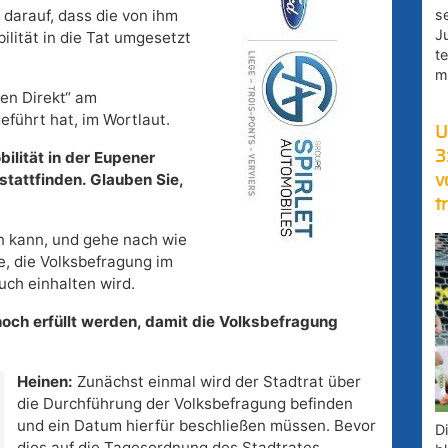
s
 darauf, dass die von ihm
J
lität in die Tat umgesetzt
t
m
ien Direkt“ am
führt hat, im Wortlaut.
U
3
lität in der Eupener
stattfinden. Glauben Sie,
v
t
en kann, und gehe nach wie
e, die Volksbefragung im
uch einhalten wird.
ch erfüllt werden, damit die Volksbefragung
Heinen:
Zunächst einmal wird der Stadtrat über
die Durchführung der Volksbefragung befinden
und ein Datum hierfür beschließen müssen. Bevor
D
dies auf die Tagesordnung des Stadtrates