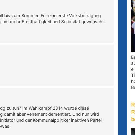
oll bis zum Sommer. Für eine erste Volksbefragung
ium mehr Ernsthaftigkeit und Seriosität gewünscht.
E
a
e
Ti
h
B
R
odg zu tun? Im Wahlkampf 2014 wurde diese
R
g damit aber vehement dementiert. Und nun wird
b
tiator und der Kommunalpolitiker inaktiven Partei
sowas.