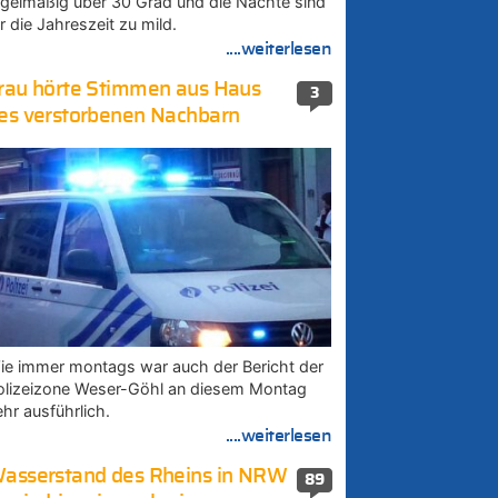
egelmäßig über 30 Grad und die Nächte sind
r die Jahreszeit zu mild.
....weiterlesen
rau hörte Stimmen aus Haus
3
es verstorbenen Nachbarn
ie immer montags war auch der Bericht der
olizeizone Weser-Göhl an diesem Montag
ehr ausführlich.
....weiterlesen
asserstand des Rheins in NRW
89