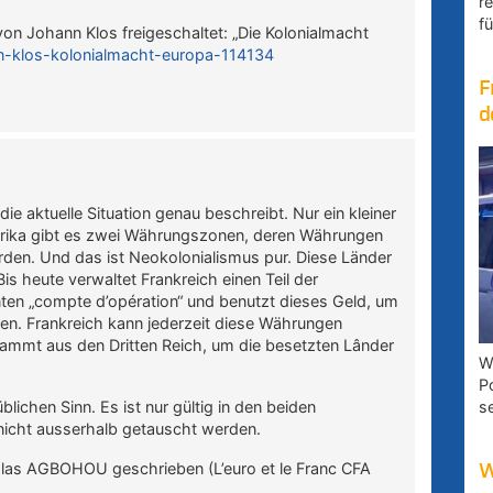
r
fü
on Johann Klos freigeschaltet: „Die Kolonialmacht
ann-klos-kolonialmacht-europa-114134
F
d
die aktuelle Situation genau beschreibt. Nur ein kleiner
afrika gibt es zwei Währungszonen, deren Währungen
erden. Und das ist Neokolonialismus pur. Diese Länder
s heute verwaltet Frankreich einen Teil der
ten „compte d’opération“ und benutzt dieses Geld, um
fen. Frankreich kann jederzeit diese Währungen
ammt aus den Dritten Reich, um die besetzten Lânder
W
P
blichen Sinn. Es ist nur gültig in den beiden
s
icht ausserhalb getauscht werden.
las AGBOHOU geschrieben (L’euro et le Franc CFA
W