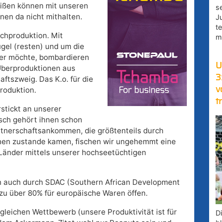
eißen können mit unseren
s
en da nicht mithalten.
J
t
ischproduktion. Mit
m
gel (resten) und um die
ner möchte, bombardieren
U
s Überproduktionen aus
3
ftszweig. Das K.o. für die
v
roduktion.
t
erstickt an unserer
isch gehört ihnen schon
rtnerschaftsankommen, die größtenteils durch
en zustande kamen, fischen wir ungehemmt eine
Länder mittels unserer hochseetüchtigen
 auch durch SDAC (Southern African Development
zu über 80% für europäische Waren öffen.
leichen Wettbewerb (unsere Produktivität ist für
D