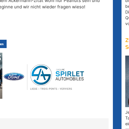
 dem Ackermann-Zitat wohl nur Peanuts sein und
bl
b
ginne und wir nicht wieder fragen wieso!
D
Q
v
Z
en
S
Je
T
e