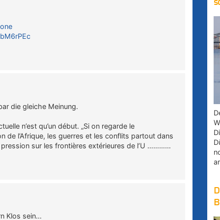
s
Zone
LbM6rPEc
nbar die gleiche Meinung.
D
W
tuelle n’est qu’un début. „Si on regarde le
D
 de l’Afrique, les guerres et les conflits partout dans
D
 pression sur les frontières extérieures de l’U …………
n
a
D
B
rn Klos sein…