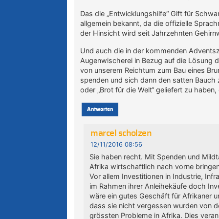
Das die „Entwicklungshilfe“ Gift für Schwarz
allgemein bekannt, da die offizielle Spra
der Hinsicht wird seit Jahrzehnten Gehir
Und auch die in der kommenden Adventsze
Augenwischerei in Bezug auf die Lösung d
von unserem Reichtum zum Bau eines Brun
spenden und sich dann den satten Bauch zu
oder „Brot für die Welt“ geliefert zu haben
Antworten
marcel scholzen
12/11/2016 08:56
Sie haben recht. Mit Spenden und Mildt
Afrika wirtschaftlich nach vorne bring
Vor allem Investitionen in Industrie, In
im Rahmen ihrer Anleihekäufe doch Inves
wäre ein gutes Geschäft für Afrikaner
dass sie nicht vergessen wurden von de
grössten Probleme in Afrika. Dies veran