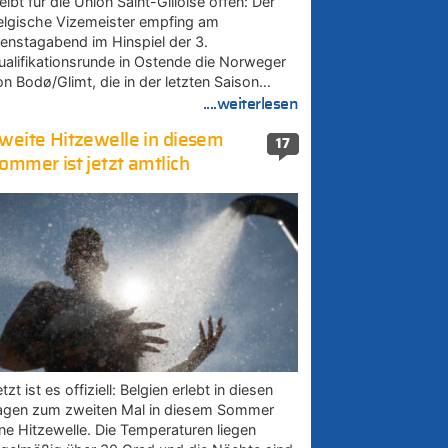
eibt für die Union Saint-Gilloise offen: Der
elgische Vizemeister empfing am
ienstagabend im Hinspiel der 3.
ualifikationsrunde in Ostende die Norweger
on Bodø/Glimt, die in der letzten Saison…
....weiterlesen
weite Hitzewelle in diesem
17
ommer ist jetzt amtlich
tzt ist es offiziell: Belgien erlebt in diesen
agen zum zweiten Mal in diesem Sommer
ine Hitzewelle. Die Temperaturen liegen