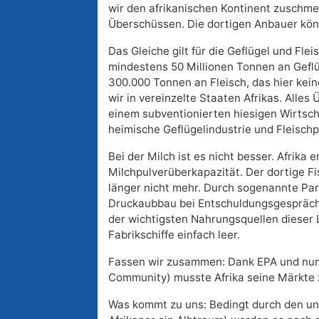
wir den afrikanischen Kontinent zuschm
Überschüssen. Die dortigen Anbauer könn
Das Gleiche gilt für die Geflügel und Fle
mindestens 50 Millionen Tonnen an Geflü
300.000 Tonnen an Fleisch, das hier kei
wir in vereinzelte Staaten Afrikas. Alle
einem subventionierten hiesigen Wirtscha
heimische Geflügelindustrie und Fleischp
Bei der Milch ist es nicht besser. Afrika 
Milchpulverüberkapazität. Der dortige F
länger nicht mehr. Durch sogenannte Pa
Druckaubbau bei Entschuldungsgespräch
der wichtigsten Nahrungsquellen dieser 
Fabrikschiffe einfach leer.
Fassen wir zusammen: Dank EPA und nun
Community) musste Afrika seine Märkte 
Was kommt zu uns: Bedingt durch den ung