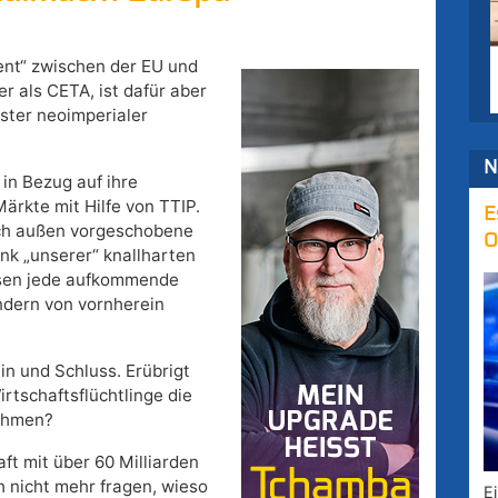
nt“ zwischen der EU und
r als CETA, ist dafür aber
ster neoimperialer
N
 in Bezug auf ihre
rkte mit Hilfe von TTIP.
E
ach außen vorgeschobene
O
nk „unserer“ knallharten
ssen jede aufkommende
ndern von vornherein
ein und Schluss. Erübrigt
irtschaftsflüchtlinge die
nehmen?
ft mit über 60 Milliarden
 nicht mehr fragen, wieso
E