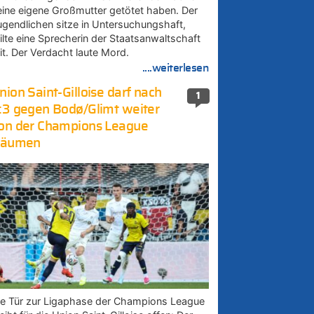
eine eigene Großmutter getötet haben. Der
ugendlichen sitze in Untersuchungshaft,
eilte eine Sprecherin der Staatsanwaltschaft
it. Der Verdacht laute Mord.
....weiterlesen
nion Saint-Gilloise darf nach
1
:3 gegen Bodø/Glimt weiter
on der Champions League
räumen
ie Tür zur Ligaphase der Champions League