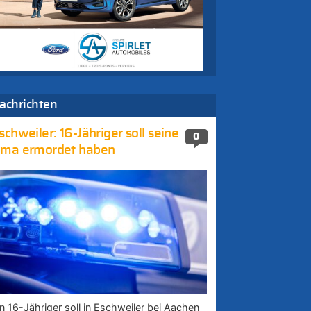
achrichten
schweiler: 16-Jähriger soll seine
0
ma ermordet haben
in 16-Jähriger soll in Eschweiler bei Aachen