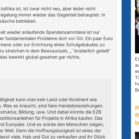
afrika ist, ist zwar nicht neu, aber leider nicht
chregelung immer wieder das Gegenteil behauptet. In
nwäsche betrieben.
it wieder anlaufende Spendensammlerei ist nur
er fundamentalen Probleme dort vor Ort. Ein paar Euro
nens oder zur Errichtung eines Schulgebäudes zu
 streichen in dem Bewusstsein, „¨brüderlich geteilt“
, das bewirkt global gesehen gar nichts.
E
a
e
Ti
h
B
ätigkeit kann man kein Land oder Kontinent wie
en. Was es braucht, sind faire Handelsbeziehungen.
R
frastruktur, Bildung, usw. Und dabei könnte die EZB
R
titionsanleihen für Projekte in Afrika kaufen. Das
b
 und Europäer. Und es würde den Menschen zeigen,
r Welt. Denn die Hoffnungslosigkeit ist eines der
lasst viele, Hab und Gut zu verkaufen und ihr Glück