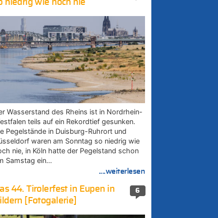
o niedrig wie noch nie
er Wasserstand des Rheins ist in Nordrhein-
estfalen teils auf ein Rekordtief gesunken.
ie Pegelstände in Duisburg-Ruhrort und
üsseldorf waren am Sonntag so niedrig wie
och nie, in Köln hatte der Pegelstand schon
m Samstag ein…
....weiterlesen
as 44. Tirolerfest in Eupen in
6
ildern [Fotogalerie]