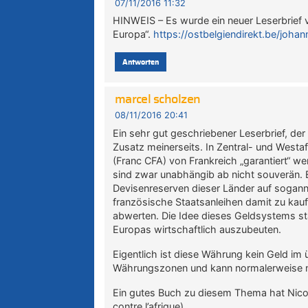
07/11/2016 11:32
HINWEIS – Es wurde ein neuer Leserbrief v
Europa“.
https://ostbelgiendirekt.be/joh
Antworten
marcel scholzen
08/11/2016 20:41
Ein sehr gut geschriebener Leserbrief, der 
Zusatz meinerseits. In Zentral- und West
(Franc CFA) von Frankreich „garantiert“ w
sind zwar unabhängib ab nicht souverän. Bi
Devisenreserven dieser Länder auf sogann
französische Staatsanleihen damit zu kau
abwerten. Die Idee dieses Geldsystems st
Europas wirtschaftlich auszubeuten.
Eigentlich ist diese Währung kein Geld im ü
Währungszonen und kann normalerweise n
Ein gutes Buch zu diesem Thema hat Nico
contre l’afrique).