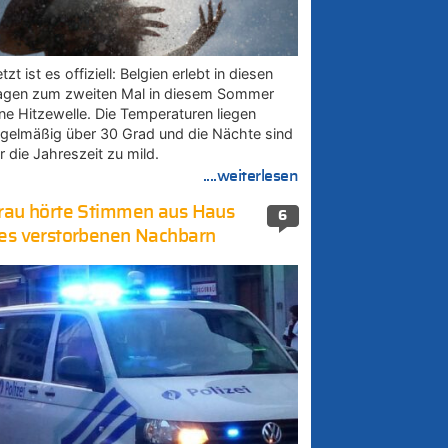
tzt ist es offiziell: Belgien erlebt in diesen
agen zum zweiten Mal in diesem Sommer
ine Hitzewelle. Die Temperaturen liegen
egelmäßig über 30 Grad und die Nächte sind
r die Jahreszeit zu mild.
....weiterlesen
rau hörte Stimmen aus Haus
6
es verstorbenen Nachbarn