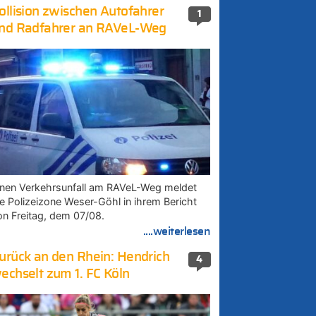
ollision zwischen Autofahrer
1
nd Radfahrer an RAVeL-Weg
inen Verkehrsunfall am RAVeL-Weg meldet
ie Polizeizone Weser-Göhl in ihrem Bericht
on Freitag, dem 07/08.
....weiterlesen
urück an den Rhein: Hendrich
4
echselt zum 1. FC Köln