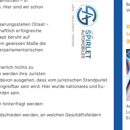
rmitteln – in
B
 Hier sind wir schon
V
.
ierungsstellen (Staat –
B
haftlich erfolgreiche
L
ept beruht auf
g
nem gewissen Maße die
ßerparlamentarischen
erlich nichts zu
 werden ihre Juristen
 davon ausgehen, dass vom juristischen Standpunkt
ngreifbar sein wird. Hier wurde nationales und Eu-
rden sein.
r hinterfragt werden:
A
Lo
ndschieden werden, an welchen Geschäftsfeldern
E