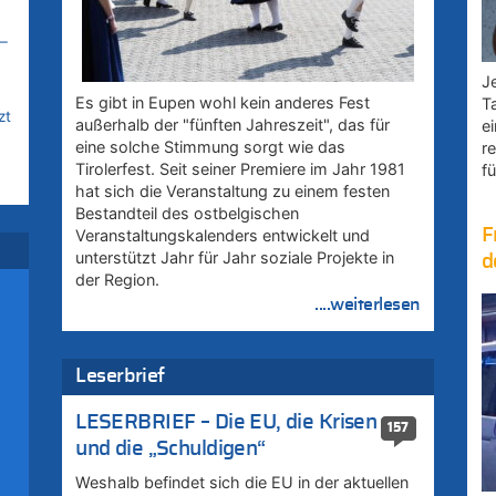
–
Je
Es gibt in Eupen wohl kein anderes Fest
T
zt
außerhalb der "fünften Jahreszeit", das für
e
eine solche Stimmung sorgt wie das
r
Tirolerfest. Seit seiner Premiere im Jahr 1981
fü
hat sich die Veranstaltung zu einem festen
Bestandteil des ostbelgischen
F
Veranstaltungskalenders entwickelt und
unterstützt Jahr für Jahr soziale Projekte in
d
der Region.
....weiterlesen
Leserbrief
–
LESERBRIEF – Die EU, die Krisen
157
und die „Schuldigen“
Weshalb befindet sich die EU in der aktuellen