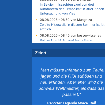
In Belgien missachten zwei von drei
Autofahrern das Tempolimit in 30er-Zonen 
Untersuchung von Vias
08.08.2026 - 08:50 von Mungo zu
Zweite Hitzewelle in diesem Sommer ist jet
amtlich
08.08.2026 - 08:45 von besserwisser zu
Belgier knackt Jackpot bei Lotterie
EuroMillions und gewinnt mehr als 111
Millionen €
Zitiert
08.08.2026 - 08:00 von Strolch zu
AS Eupen: „Keiner weiß, wohin die Reise
geht…“
„Man müsste Infantino zum Teufel
08.08.2026 - 05:07 von Marcel Scholzen
jagen und die FIFA auflösen und
Eimerscheid zu
neu erfinden. Aber eher wird die
In Belgien missachten zwei von drei
Autofahrern das Tempolimit in 30er-Zonen 
Schweiz Weltmeister, als dass das
Untersuchung von Vias
passiert.“
08.08.2026 - 02:19 von Peter S. zu
In Belgien missachten zwei von drei
Reporter-Legende Marcel Reif