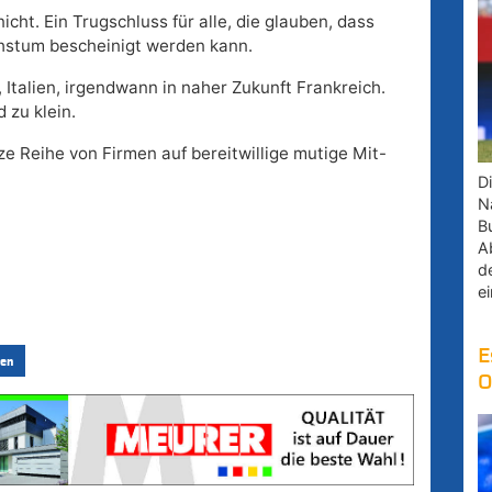
icht. Ein Trugschluss für alle, die glauben, dass
stum bescheinigt werden kann.
Italien, irgendwann in naher Zukunft Frankreich.
 zu klein.
e Reihe von Firmen auf bereitwillige mutige Mit-
D
Na
B
A
d
e
E
en
O