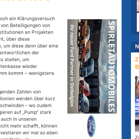
noch ein Klärungsversuch
 von Beteiligungen von
stitutionen an Projekten
ht, über diese
, um diese dann über eine
N
antwortlichen der
zu stellen, um
Z
entenkasse wieder
B
limm kommt – wenigstens
igenden Zahlen von
allonien werden über kurz
erschwinden – wo zudem
ieren auf „Pump“ stark
er auch in unseren
nicht mehr schafft, können
nvestieren wir mal so eben
Z