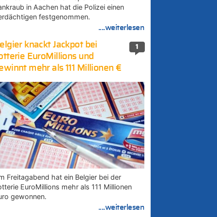
ankraub in Aachen hat die Polizei einen
erdächtigen festgenommen.
....weiterlesen
elgier knackt Jackpot bei
1
otterie EuroMillions und
ewinnt mehr als 111 Millionen €
m Freitagabend hat ein Belgier bei der
tterie EuroMillions mehr als 111 Millionen
uro gewonnen.
....weiterlesen