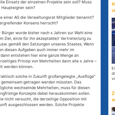
lle Einsatz der einzelnen Projekte sein soll? Muss
K
r Haupteigner sein?
u
le einer AG die Verwaltungsrat Mitglieder benannt?
bergreifender Konsens herrscht?
r Bürger wurde bisher nach x Jahren zur Wahl eine
 Ziel, ein/e für ihn akzeptable/r Vertreter/ung zu
 usw. gemäß den Satzungen unseres Staates. Wenn
ben diesen Aufgaben auch immer mehr im
n, dann entstehen hier eine ganze Menge an
erzeitiges Prinzip von Mehrheiten dann alle x Jahre –
llt werden können.
E
d
praktisch solche in Zukunft großangelegte „Ausflüge“
v
ien gemeinsam getragen werden müssten. Das
mögliche wechselnde Mehrheiten, muss für diesen
ngfristige Konzepte dabei herauskommen sollen.
Z
e nicht versucht, die derzeitige Opposition mit
w
kunft ausgeschlossen werden. Solche Projekte