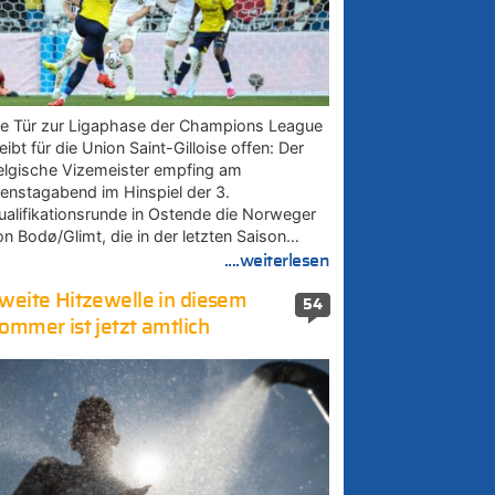
ie Tür zur Ligaphase der Champions League
eibt für die Union Saint-Gilloise offen: Der
elgische Vizemeister empfing am
ienstagabend im Hinspiel der 3.
ualifikationsrunde in Ostende die Norweger
on Bodø/Glimt, die in der letzten Saison…
....weiterlesen
weite Hitzewelle in diesem
54
ommer ist jetzt amtlich