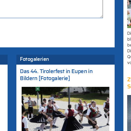
D
bl
b
D
Q
Fotogalerien
v
Das 44. Tirolerfest in Eupen in
Bildern [Fotogalerie]
Z
S