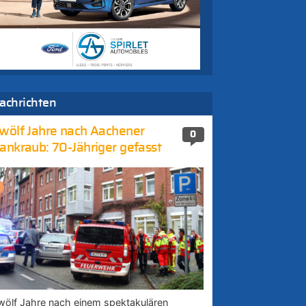
achrichten
wölf Jahre nach Aachener
0
ankraub: 70-Jähriger gefasst
wölf Jahre nach einem spektakulären