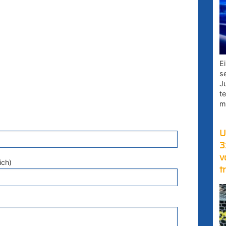
E
s
J
t
m
U
3
v
ich)
t