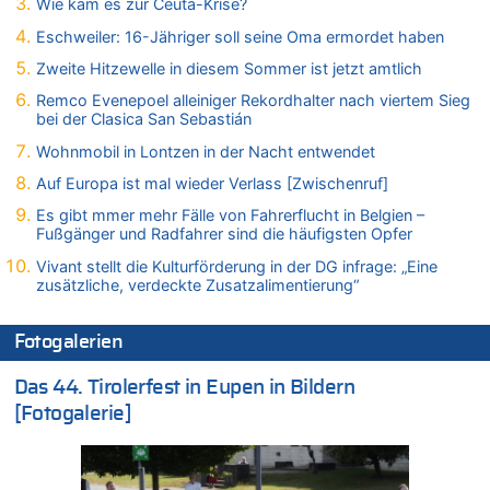
06.08.2026 - 16:39 von Noah Parmentier zu
Wie kam es zur Ceuta-Krise?
Zweite Hitzewelle in diesem Sommer ist jetzt amtlich
Eschweiler: 16-Jähriger soll seine Oma ermordet haben
06.08.2026 - 16:36 von Noah Parmentier zu
Zweite Hitzewelle in diesem Sommer ist jetzt amtlich
Zweite Hitzewelle in diesem Sommer ist jetzt amtlich
Remco Evenepoel alleiniger Rekordhalter nach viertem Sieg
06.08.2026 - 16:10 von Dax zu
bei der Clasica San Sebastián
Wasserstand des Rheins in NRW so niedrig wie noch nie
Wohnmobil in Lontzen in der Nacht entwendet
06.08.2026 - 15:51 von SuperBoy zu
Eschweiler: 16-Jähriger soll seine Oma ermordet haben
Auf Europa ist mal wieder Verlass [Zwischenruf]
06.08.2026 - 15:42 von PvD zu
Es gibt mmer mehr Fälle von Fahrerflucht in Belgien –
Mehrere Menschen in Londons City niedergestochen
Fußgänger und Radfahrer sind die häufigsten Opfer
06.08.2026 - 15:42 von Dax zu
Vivant stellt die Kulturförderung in der DG infrage: „Eine
zusätzliche, verdeckte Zusatzalimentierung“
Zweite Hitzewelle in diesem Sommer ist jetzt amtlich
06.08.2026 - 15:27 von ne Hondsjong zu
Zweite Hitzewelle in diesem Sommer ist jetzt amtlich
Fotogalerien
06.08.2026 - 14:57 von Hugo Egon Bernhard von Sinnen zu
Das 44. Tirolerfest in Eupen in Bildern
Zweite Hitzewelle in diesem Sommer ist jetzt amtlich
[Fotogalerie]
06.08.2026 - 14:51 von Ostbelgien Direkt zu
Zurück an den Rhein: Hendrich wechselt zum 1. FC Köln
06.08.2026 - 14:46 von Hugo Egon Bernhard von Sinnen zu