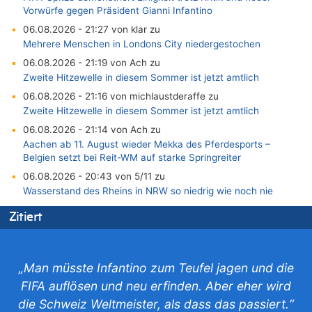
Vorwürfe gegen Präsident Gianni Infantino
06.08.2026 - 21:27 von klar zu
Mehrere Menschen in Londons City niedergestochen
06.08.2026 - 21:19 von Ach zu
Zweite Hitzewelle in diesem Sommer ist jetzt amtlich
06.08.2026 - 21:16 von michlaustderaffe zu
Zweite Hitzewelle in diesem Sommer ist jetzt amtlich
06.08.2026 - 21:14 von Ach zu
Aachen ab 11. August wieder Mekka des Pferdesports –
Belgien setzt bei Reit-WM auf starke Springreiter
06.08.2026 - 20:43 von 5/11 zu
Wasserstand des Rheins in NRW so niedrig wie noch nie
06.08.2026 - 20:35 von Wolfgang2 zu
Zitiert
Zurück an den Rhein: Hendrich wechselt zum 1. FC Köln
06.08.2026 - 20:16 von Panda46 zu
AS Eupen: „Keiner weiß, wohin die Reise geht…“
„Man müsste Infantino zum Teufel jagen und die
06.08.2026 - 19:17 von Guido Scholzen zu
FIFA auflösen und neu erfinden. Aber eher wird
Zweite Hitzewelle in diesem Sommer ist jetzt amtlich
die Schweiz Weltmeister, als dass das passiert.“
06.08.2026 - 19:14 von JoKrings zu