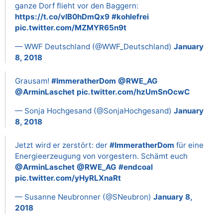
ganze Dorf flieht vor den Baggern:
https://t.co/vIB0hDmQx9
#kohlefrei
pic.twitter.com/MZMYR65n9t
— WWF Deutschland (@WWF_Deutschland)
January
8, 2018
Grausam!
#ImmeratherDom
@RWE_AG
@ArminLaschet
pic.twitter.com/hzUmSnOcwC
— Sonja Hochgesand (@SonjaHochgesand)
January
8, 2018
Jetzt wird er zerstört: der
#ImmeratherDom
für eine
Energieerzeugung von vorgestern. Schämt euch
@ArminLaschet
@RWE_AG
#endcoal
pic.twitter.com/yHyRLXnaRt
— Susanne Neubronner (@SNeubron)
January 8,
2018