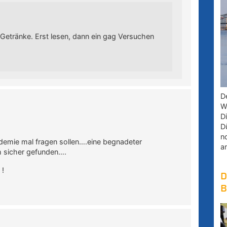
 Getränke. Erst lesen, dann ein gag Versuchen
D
W
D
D
n
emie mal fragen sollen….eine begnadeter
a
ch sicher gefunden….
 !
D
B