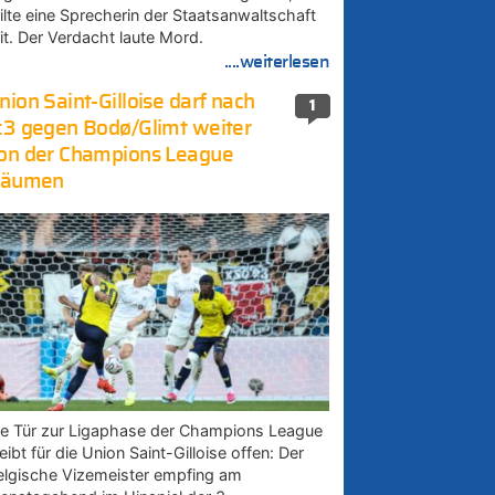
eilte eine Sprecherin der Staatsanwaltschaft
it. Der Verdacht laute Mord.
....weiterlesen
nion Saint-Gilloise darf nach
1
:3 gegen Bodø/Glimt weiter
on der Champions League
räumen
ie Tür zur Ligaphase der Champions League
eibt für die Union Saint-Gilloise offen: Der
elgische Vizemeister empfing am