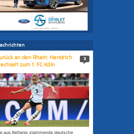
achrichten
urück an den Rhein: Hendrich
3
echselt zum 1. FC Köln
ie aus Kettenis stammende deutsche