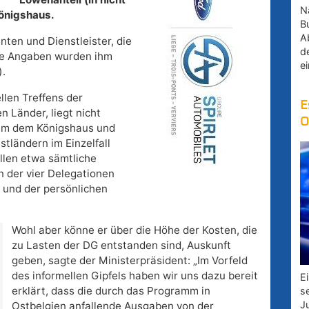
Na
Königshaus.
B
A
nten und Dienstleister, die
d
ese Angaben wurden ihm
e
).
len Treffens der
E
 Länder, liegt nicht
O
n um dem Königshaus und
tländern im Einzelfall
llen etwa sämtliche
n der vier Delegationen
n und der persönlichen
Wohl aber könne er über die Höhe der Kosten, die
zu Lasten der DG entstanden sind, Auskunft
geben, sagte der Ministerpräsident: „Im Vorfeld
des informellen Gipfels haben wir uns dazu bereit
E
erklärt, dass die durch das Programm in
s
J
Ostbelgien anfallende Ausgaben von der