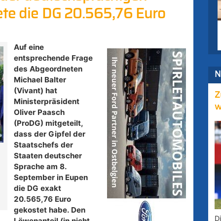
ete die DG 20.565,76 Euro
Auf eine
entsprechende Frage
des Abgeordneten
N
Michael Balter
(Vivant) hat
Z
Ministerpräsident
w
Oliver Paasch
(ProDG) mitgeteilt,
dass der Gipfel der
Staatschefs der
Staaten deutscher
Sprache am 8.
September in Eupen
die DG exakt
20.565,76 Euro
gekostet habe. Den
D
Löwenanteil (in nicht