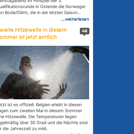
ienstagabend im Hinspiel der 3.
ualifikationsrunde in Ostende die Norweger
on Bodø/Glimt, die in der letzten Saison…
....weiterlesen
weite Hitzewelle in diesem
46
ommer ist jetzt amtlich
tzt ist es offiziell: Belgien erlebt in diesen
agen zum zweiten Mal in diesem Sommer
ine Hitzewelle. Die Temperaturen liegen
egelmäßig über 30 Grad und die Nächte sind
r die Jahreszeit zu mild.