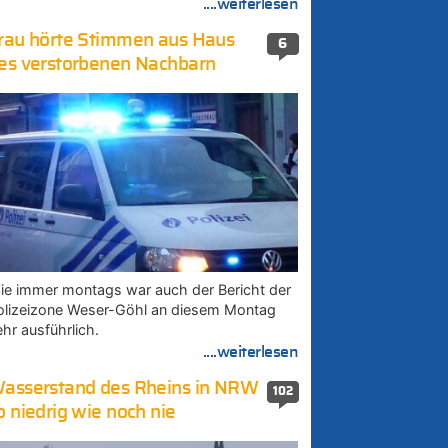
....weiterlesen
rau hörte Stimmen aus Haus
6
es verstorbenen Nachbarn
ie immer montags war auch der Bericht der
olizeizone Weser-Göhl an diesem Montag
ehr ausführlich.
....weiterlesen
asserstand des Rheins in NRW
102
o niedrig wie noch nie