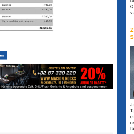
D
Q
v
Z
S
en
Je
T
e
r
fü