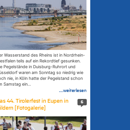
er Wasserstand des Rheins ist in Nordrhein-
estfalen teils auf ein Rekordtief gesunken.
ie Pegelstände in Duisburg-Ruhrort und
üsseldorf waren am Sonntag so niedrig wie
och nie, in Köln hatte der Pegelstand schon
m Samstag ein…
....weiterlesen
as 44. Tirolerfest in Eupen in
6
ildern [Fotogalerie]