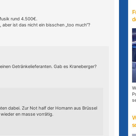
F
Musik rund 4.500€.
d
 aber ist das nicht ein bisschen „too much“?
einen Getränkelieferanten. Gab es Kraneberger?
W
P
s
ranten dabei. Zur Not half der Homann aus Brüssel
 wieder en masse vorrätig.
W
s