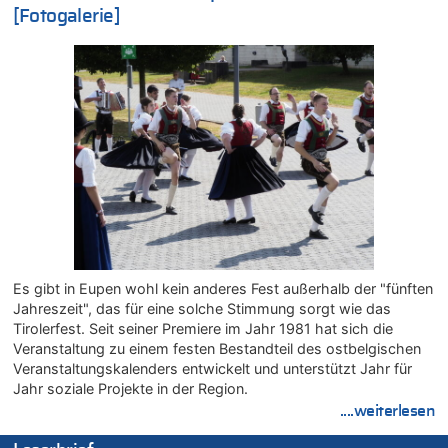
In Belgien missachten zwei von drei Autofahrern das
[Fotogalerie]
Tempolimit in 30er-Zonen – Untersuchung von Vias
07.08.2026 - 13:04 von Kein Raser zu
In Belgien missachten zwei von drei Autofahrern das
Tempolimit in 30er-Zonen – Untersuchung von Vias
07.08.2026 - 13:01 von Experten? zu
In Belgien missachten zwei von drei Autofahrern das
Tempolimit in 30er-Zonen – Untersuchung von Vias
07.08.2026 - 12:43 von JoKrings zu
Zweite Hitzewelle in diesem Sommer ist jetzt amtlich
07.08.2026 - 12:31 von Fassungslos zu
In Belgien missachten zwei von drei Autofahrern das
Tempolimit in 30er-Zonen – Untersuchung von Vias
Es gibt in Eupen wohl kein anderes Fest außerhalb der "fünften
07.08.2026 - 11:31 von Zuhörer zu
Jahreszeit", das für eine solche Stimmung sorgt wie das
In Belgien missachten zwei von drei Autofahrern das
Tirolerfest. Seit seiner Premiere im Jahr 1981 hat sich die
Tempolimit in 30er-Zonen – Untersuchung von Vias
Veranstaltung zu einem festen Bestandteil des ostbelgischen
07.08.2026 - 11:23 von Dax zu
Veranstaltungskalenders entwickelt und unterstützt Jahr für
In Belgien missachten zwei von drei Autofahrern das
Jahr soziale Projekte in der Region.
Tempolimit in 30er-Zonen – Untersuchung von Vias
....weiterlesen
07.08.2026 - 11:20 von JoKrings zu