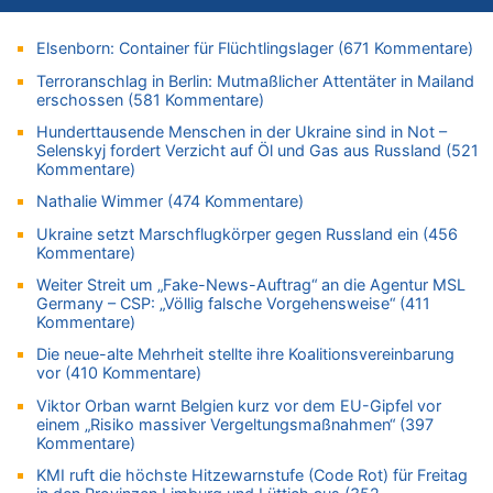
07.08.2026 - 09:18 von Noppi zu
AS Eupen: „Keiner weiß, wohin die Reise geht…“
Elsenborn: Container für Flüchtlingslager (671 Kommentare)
07.08.2026 - 09:03 von JoKrings zu
Terroranschlag in Berlin: Mutmaßlicher Attentäter in Mailand
Zweite Hitzewelle in diesem Sommer ist jetzt amtlich
erschossen (581 Kommentare)
07.08.2026 - 01:12 von WK zu
Hunderttausende Menschen in der Ukraine sind in Not –
Warum die Waldbrände in Frankreich und Spanien Rekorde
Selenskyj fordert Verzicht auf Öl und Gas aus Russland (521
brechen [Fragen & Antworten]
Kommentare)
07.08.2026 - 01:03 von Hugo Egon Bernhard von Sinnen zu
Nathalie Wimmer (474 Kommentare)
Zweite Hitzewelle in diesem Sommer ist jetzt amtlich
Ukraine setzt Marschflugkörper gegen Russland ein (456
07.08.2026 - 00:50 von WK zu
Kommentare)
Wie kam es zur Ceuta-Krise?
Weiter Streit um „Fake-News-Auftrag“ an die Agentur MSL
07.08.2026 - 00:06 von 5/11 zu
Germany – CSP: „Völlig falsche Vorgehensweise“ (411
Kommentare)
Mehrere Menschen in Londons City niedergestochen
Die neue-alte Mehrheit stellte ihre Koalitionsvereinbarung
06.08.2026 - 23:53 von Foto Anneliese zu
vor (410 Kommentare)
Mehrere Menschen in Londons City niedergestochen
Viktor Orban warnt Belgien kurz vor dem EU-Gipfel vor
06.08.2026 - 23:25 von WK zu
einem „Risiko massiver Vergeltungsmaßnahmen“ (397
FIFA-Spitze demonstriert Einigkeit trotz Kritik und neuer
Kommentare)
Vorwürfe gegen Präsident Gianni Infantino
KMI ruft die höchste Hitzewarnstufe (Code Rot) für Freitag
06.08.2026 - 22:48 von DG zu