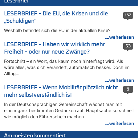
Leserbrief
In Belgien missachten zwei von drei Autofahrern das
Tempolimit in 30er-Zonen – Untersuchung von Vias
LESERBRIEF – Die EU, die Krisen und die
157
07.08.2026 - 11:15 von Dax zu
„Schuldigen“
Wie kam es zur Ceuta-Krise?
Weshalb befindet sich die EU in der aktuellen Krise?
07.08.2026 - 11:12 von Frage zu
Wasserstand des Rheins in NRW so niedrig wie noch nie
....weiterlesen
LESERBRIEF – Haben wir wirklich mehr
07.08.2026 - 10:29 von Soso zu
53
Freiheit – oder nur neue Zwänge?
Aachen ab 11. August wieder Mekka des Pferdesports –
Belgien setzt bei Reit-WM auf starke Springreiter
Fortschritt – ein Wort, das kaum noch hinterfragt wird. Als
07.08.2026 - 10:23 von Opa zu
wäre alles, was sich verändert, automatisch besser. Doch im
In Belgien missachten zwei von drei Autofahrern das
Alltag…
Tempolimit in 30er-Zonen – Untersuchung von Vias
....weiterlesen
07.08.2026 - 10:05 von Ostbelgien Direkt zu
LESERBRIEF – Wenn Mobilität plötzlich nicht
9
Soll Belgien Tempolimit auf Autobahnen erhöhen? – In
mehr selbstverständlich ist
Tschechien ab 2024 maximal 150 km/h erlaubt
In der Deutschsprachigen Gemeinschaft wächst man mit
07.08.2026 - 10:05 von N. A. Klar zu
einem ganz bestimmten Gedanken auf: Hauptsache so schnell
In Belgien missachten zwei von drei Autofahrern das
wie möglich den Führerschein machen….
Tempolimit in 30er-Zonen – Untersuchung von Vias
....weiterlesen
07.08.2026 - 09:31 von Ermitler zu
Das 44. Tirolerfest in Eupen in Bildern [Fotogalerie]
Am meisten kommentiert