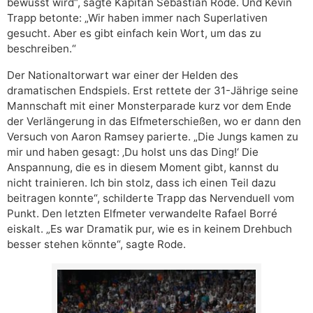
bewusst wird“, sagte Kapitän Sebastian Rode. Und Kevin
Trapp betonte: „Wir haben immer nach Superlativen
gesucht. Aber es gibt einfach kein Wort, um das zu
beschreiben.“
Der Nationaltorwart war einer der Helden des
dramatischen Endspiels. Erst rettete der 31-Jährige seine
Mannschaft mit einer Monsterparade kurz vor dem Ende
der Verlängerung in das Elfmeterschießen, wo er dann den
Versuch von Aaron Ramsey parierte. „Die Jungs kamen zu
mir und haben gesagt: ‚Du holst uns das Ding!‘ Die
Anspannung, die es in diesem Moment gibt, kannst du
nicht trainieren. Ich bin stolz, dass ich einen Teil dazu
beitragen konnte“, schilderte Trapp das Nervenduell vom
Punkt. Den letzten Elfmeter verwandelte Rafael Borré
eiskalt. „Es war Dramatik pur, wie es in keinem Drehbuch
besser stehen könnte“, sagte Rode.