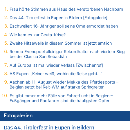
Teufel vorgestellt: „Ist mir eine große Ehre“
Frau hörte Stimmen aus Haus des verstorbenen Nachbarn
07.08.2026 - 15:06 von Wolfgang2 zu
Kollision zwischen Autofahrer und Radfahrer an RAVeL-Weg
Das 44. Tirolerfest in Eupen in Bildern [Fotogalerie]
07.08.2026 - 14:35 von Vorfahrt zu
Eschweiler: 16-Jähriger soll seine Oma ermordet haben
In Belgien missachten zwei von drei Autofahrern das
Wie kam es zur Ceuta-Krise?
Tempolimit in 30er-Zonen – Untersuchung von Vias
Zweite Hitzewelle in diesem Sommer ist jetzt amtlich
07.08.2026 - 14:33 von Ostbelgien Direkt zu
Offiziell: Van Bommel wird Belgiens Nationaltrainer
Remco Evenepoel alleiniger Rekordhalter nach viertem Sieg
bei der Clasica San Sebastián
07.08.2026 - 13:39 von alter weißer mann zu
Zurück an den Rhein: Hendrich wechselt zum 1. FC Köln
Auf Europa ist mal wieder Verlass [Zwischenruf]
07.08.2026 - 13:39 von Ach zu
AS Eupen: „Keiner weiß, wohin die Reise geht…“
Aachen ab 11. August wieder Mekka des Pferdesports –
Aachen ab 11. August wieder Mekka des Pferdesports –
Belgien setzt bei Reit-WM auf starke Springreiter
Belgien setzt bei Reit-WM auf starke Springreiter
07.08.2026 - 13:31 von Guido Scholzen zu
Es gibt mmer mehr Fälle von Fahrerflucht in Belgien –
Wasserstand des Rheins in NRW so niedrig wie noch nie
Fußgänger und Radfahrer sind die häufigsten Opfer
07.08.2026 - 13:23 von JoKrings zu
In Belgien missachten zwei von drei Autofahrern das
Fotogalerien
Tempolimit in 30er-Zonen – Untersuchung von Vias
07.08.2026 - 13:20 von JoKrings zu
Das 44. Tirolerfest in Eupen in Bildern