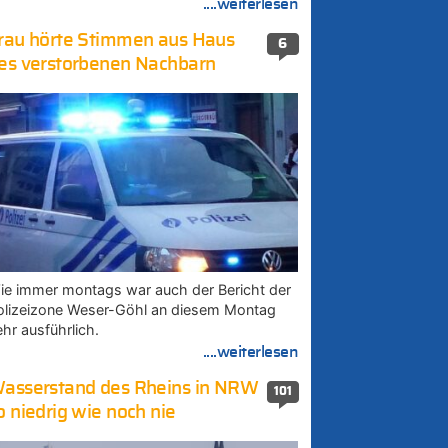
....weiterlesen
rau hörte Stimmen aus Haus
6
es verstorbenen Nachbarn
ie immer montags war auch der Bericht der
olizeizone Weser-Göhl an diesem Montag
ehr ausführlich.
....weiterlesen
asserstand des Rheins in NRW
101
o niedrig wie noch nie