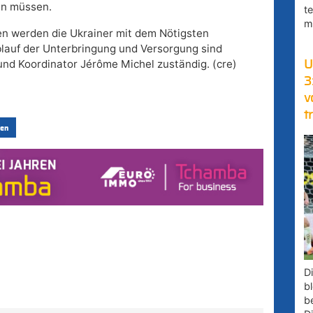
en müssen.
t
m
ken werden die Ukrainer mit dem Nötigsten
blauf der Unterbringung und Versorgung sind
und Koordinator Jérôme Michel zuständig. (cre)
U
3
v
t
en
D
bl
b