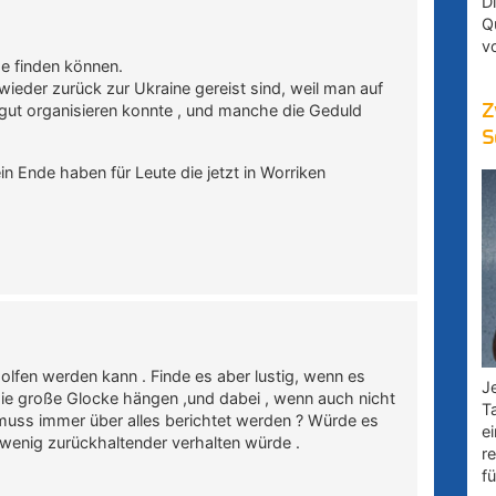
D
Q
v
he finden können.
der zurück zur Ukraine gereist sind, weil man auf
Z
 gut organisieren konnte , und manche die Geduld
S
n Ende haben für Leute die jetzt in Worriken
lfen werden kann . Finde es aber lustig, wenn es
Je
die große Glocke hängen ,und dabei , wenn auch nicht
T
 muss immer über alles berichtet werden ? Würde es
e
 wenig zurückhaltender verhalten würde .
r
fü