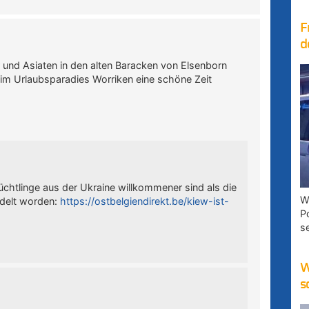
F
d
 und Asiaten in den alten Baracken von Elsenborn
 im Urlaubsparadies Worriken eine schöne Zeit
tlinge aus der Ukraine willkommener sind als die
W
ndelt worden:
https://ostbelgiendirekt.be/kiew-ist-
P
s
W
s