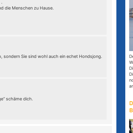
 .
ind die Menschen zu Hause.
o, sondern Sie sind wohl auch ein echet Hondsjong.
D
W
D
D
n
a
ge“ schäme dich.
D
B