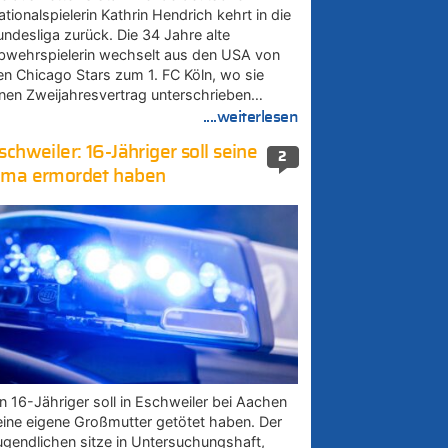
tionalspielerin Kathrin Hendrich kehrt in die
undesliga zurück. Die 34 Jahre alte
bwehrspielerin wechselt aus den USA von
en Chicago Stars zum 1. FC Köln, wo sie
inen Zweijahresvertrag unterschrieben…
....weiterlesen
schweiler: 16-Jähriger soll seine
2
ma ermordet haben
in 16-Jähriger soll in Eschweiler bei Aachen
eine eigene Großmutter getötet haben. Der
ugendlichen sitze in Untersuchungshaft,