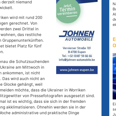
h derzeit niemand
Na
ickelt.
B
A
riken wird mit rund 200
d
ingen gerechnet. Von
e
erden zwei Drittel in
 wohnen, das restliche
E
 in Gruppenunterkünften.
O
et bietet Platz für fünf
n.
nau die Schutzsuchenden
 Ukraine am Mittwoch in
n ankommen, ist nicht
. Das wird auch nicht an
ße Glocke gehängt, weil
meiden möchte, dass die Ukrainer in Worriken
litzgewitter von Pressefotografen ausgesetzt sind.
mal ist es wichtig, dass sie sich in der fremden
E
g akklimatisieren. Ohnehin werden sie in der
s
Woche administrative und praktische Dinge
J