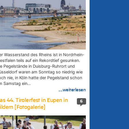
er Wasserstand des Rheins ist in Nordrhein-
estfalen teils auf ein Rekordtief gesunken.
ie Pegelstände in Duisburg-Ruhrort und
üsseldorf waren am Sonntag so niedrig wie
och nie, in Köln hatte der Pegelstand schon
m Samstag ein…
....weiterlesen
as 44. Tirolerfest in Eupen in
6
ildern [Fotogalerie]