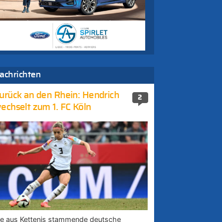
achrichten
urück an den Rhein: Hendrich
2
echselt zum 1. FC Köln
ie aus Kettenis stammende deutsche