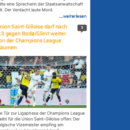
eilte eine Sprecherin der Staatsanwaltschaft
it. Der Verdacht laute Mord.
....weiterlesen
nion Saint-Gilloise darf nach
1
:3 gegen Bodø/Glimt weiter
on der Champions League
räumen
ie Tür zur Ligaphase der Champions League
eibt für die Union Saint-Gilloise offen: Der
elgische Vizemeister empfing am