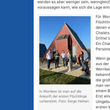
werden es aber weniger sein, wenngleic
voraussagen kann, wie sich die Lage entw
Für Wor
Flüchtl
denen w
Chalets
Drittel
Ein Chal
Persone
Wann ge
aus der
Worrike
bekannt
die gro
man ver
einem B
In Worriken ist man auf die
Erst ein
Ankunft der ersten Flüchtlinge
vorbereitet. Foto: Serge Heinen
Umgebun
ersten 