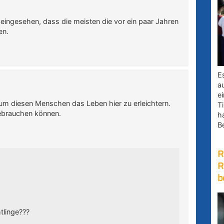
eingesehen, dass die meisten die vor ein paar Jahren
en.
E
a
e
t um diesen Menschen das Leben hier zu erleichtern.
Ti
gebrauchen können.
h
B
R
R
b
tlinge???