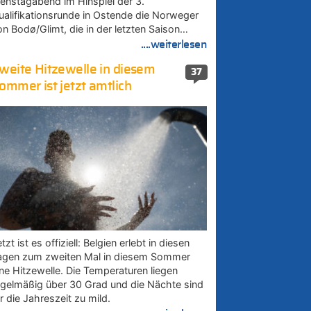
ienstagabend im Hinspiel der 3.
ualifikationsrunde in Ostende die Norweger
on Bodø/Glimt, die in der letzten Saison…
....weiterlesen
weite Hitzewelle in diesem
37
ommer ist jetzt amtlich
tzt ist es offiziell: Belgien erlebt in diesen
agen zum zweiten Mal in diesem Sommer
ine Hitzewelle. Die Temperaturen liegen
egelmäßig über 30 Grad und die Nächte sind
r die Jahreszeit zu mild.