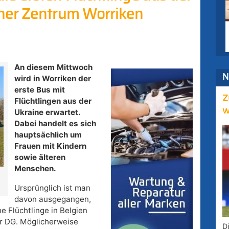
her Zentrum Worriken
An diesem Mittwoch
N
wird in Worriken der
erste Bus mit
Z
Flüchtlingen aus der
w
Ukraine erwartet.
Dabei handelt es sich
hauptsächlich um
Frauen mit Kindern
sowie älteren
Menschen.
Ursprünglich ist man
davon ausgegangen,
he Flüchtlinge in Belgien
er DG. Möglicherweise
D