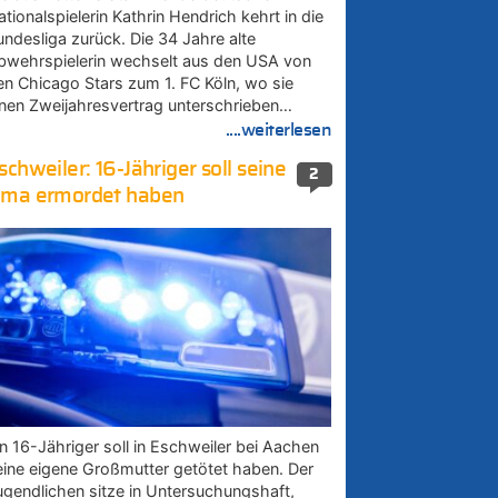
tionalspielerin Kathrin Hendrich kehrt in die
undesliga zurück. Die 34 Jahre alte
bwehrspielerin wechselt aus den USA von
en Chicago Stars zum 1. FC Köln, wo sie
inen Zweijahresvertrag unterschrieben…
....weiterlesen
schweiler: 16-Jähriger soll seine
2
ma ermordet haben
in 16-Jähriger soll in Eschweiler bei Aachen
eine eigene Großmutter getötet haben. Der
ugendlichen sitze in Untersuchungshaft,