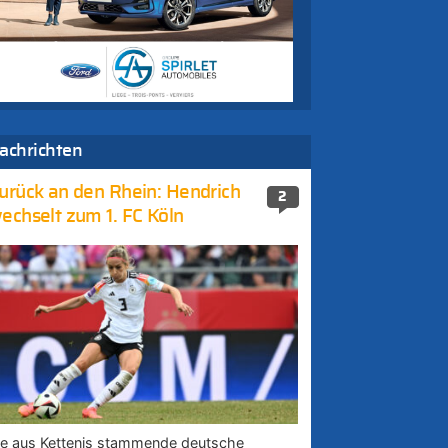
achrichten
urück an den Rhein: Hendrich
2
echselt zum 1. FC Köln
ie aus Kettenis stammende deutsche