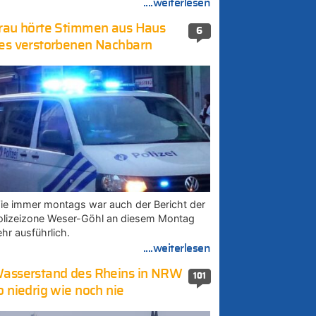
....weiterlesen
rau hörte Stimmen aus Haus
6
es verstorbenen Nachbarn
ie immer montags war auch der Bericht der
olizeizone Weser-Göhl an diesem Montag
ehr ausführlich.
....weiterlesen
asserstand des Rheins in NRW
101
o niedrig wie noch nie