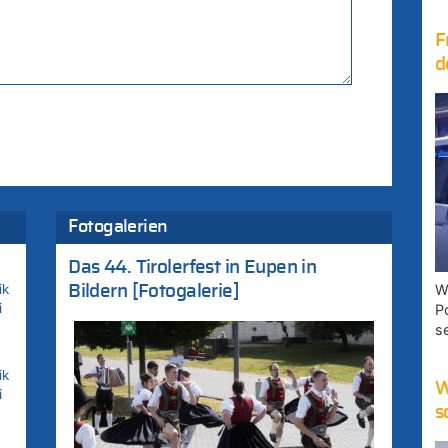
F
d
Fotogalerien
Das 44. Tirolerfest in Eupen in
ik
W
Bildern [Fotogalerie]
i
P
s
ik
W
i
s