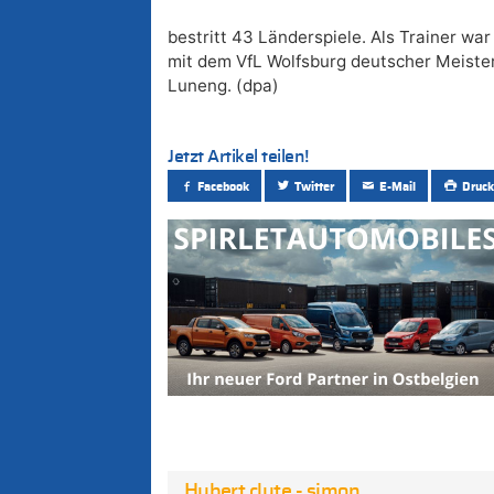
bestritt 43 Länderspiele. Als Trainer w
mit dem VfL Wolfsburg deutscher Meister.
Luneng. (dpa)
Jetzt Artikel teilen!
Facebook
Twitter
E-Mail
Druck
Hubert clute - simon