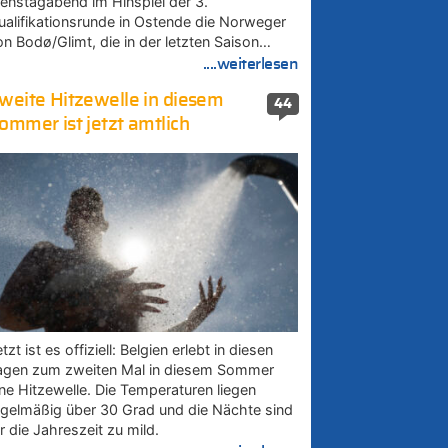
ienstagabend im Hinspiel der 3.
ualifikationsrunde in Ostende die Norweger
on Bodø/Glimt, die in der letzten Saison…
....weiterlesen
weite Hitzewelle in diesem
44
ommer ist jetzt amtlich
tzt ist es offiziell: Belgien erlebt in diesen
agen zum zweiten Mal in diesem Sommer
ine Hitzewelle. Die Temperaturen liegen
egelmäßig über 30 Grad und die Nächte sind
r die Jahreszeit zu mild.