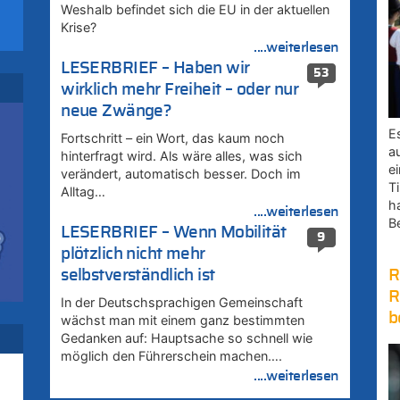
Weshalb befindet sich die EU in der aktuellen
Krise?
....weiterlesen
zt
LESERBRIEF – Haben wir
53
wirklich mehr Freiheit – oder nur
zt
neue Zwänge?
E
Fortschritt – ein Wort, das kaum noch
zu
a
hinterfragt wird. Als wäre alles, was sich
e
verändert, automatisch besser. Doch im
Ti
Alltag…
h
....weiterlesen
B
LESERBRIEF – Wenn Mobilität
9
zt
plötzlich nicht mehr
R
selbstverständlich ist
R
In der Deutschsprachigen Gemeinschaft
zt
b
wächst man mit einem ganz bestimmten
Gedanken auf: Hauptsache so schnell wie
möglich den Führerschein machen….
zt
....weiterlesen