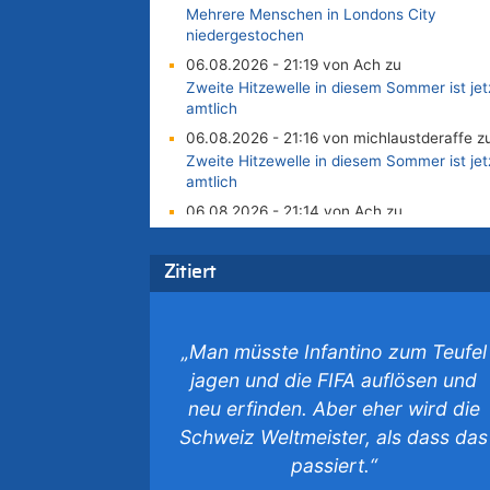
Mehrere Menschen in Londons City
niedergestochen
06.08.2026 - 21:19 von Ach zu
Zweite Hitzewelle in diesem Sommer ist jet
amtlich
06.08.2026 - 21:16 von michlaustderaffe z
Zweite Hitzewelle in diesem Sommer ist jet
amtlich
06.08.2026 - 21:14 von Ach zu
Aachen ab 11. August wieder Mekka des
Pferdesports – Belgien setzt bei Reit-WM a
Zitiert
starke Springreiter
06.08.2026 - 20:43 von 5/11 zu
Wasserstand des Rheins in NRW so niedrig
„Man müsste Infantino zum Teufel
wie noch nie
jagen und die FIFA auflösen und
06.08.2026 - 20:35 von Wolfgang2 zu
Zurück an den Rhein: Hendrich wechselt
neu erfinden. Aber eher wird die
zum 1. FC Köln
Schweiz Weltmeister, als dass das
06.08.2026 - 20:16 von Panda46 zu
passiert.“
AS Eupen: „Keiner weiß, wohin die Reise