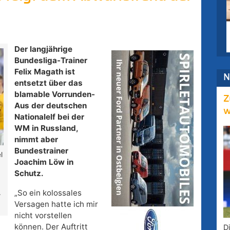
Der langjährige
Bundesliga-Trainer
Felix Magath ist
N
entsetzt über das
blamable Vorrunden-
Z
Aus der deutschen
w
Nationalelf bei der
WM in Russland,
nimmt aber
Bundestrainer
l
Joachim Löw in
Schutz.
„So ein kolossales
r
Versagen hatte ich mir
nicht vorstellen
können. Der Auftritt
D