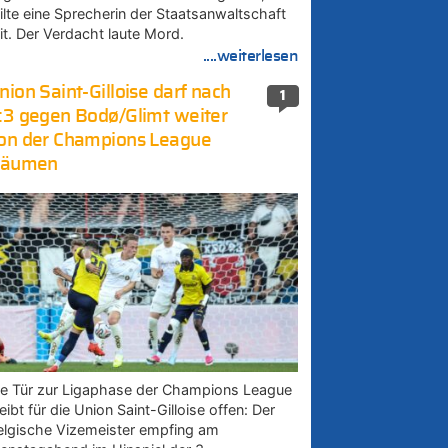
eilte eine Sprecherin der Staatsanwaltschaft
it. Der Verdacht laute Mord.
....weiterlesen
nion Saint-Gilloise darf nach
1
:3 gegen Bodø/Glimt weiter
on der Champions League
räumen
ie Tür zur Ligaphase der Champions League
eibt für die Union Saint-Gilloise offen: Der
elgische Vizemeister empfing am