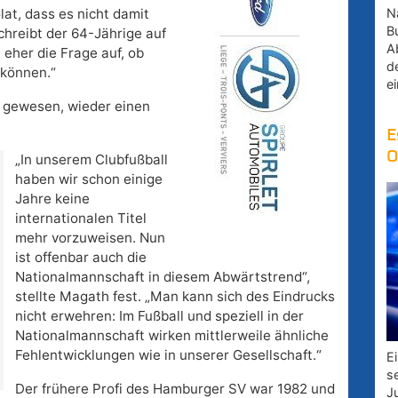
Na
at, dass es nicht damit
B
chreibt der 64-Jährige auf
A
 eher die Frage auf, ob
d
 können.“
e
g gewesen, wieder einen
E
O
„In unserem Clubfußball
haben wir schon einige
Jahre keine
internationalen Titel
mehr vorzuweisen. Nun
ist offenbar auch die
Nationalmannschaft in diesem Abwärtstrend“,
stellte Magath fest. „Man kann sich des Eindrucks
nicht erwehren: Im Fußball und speziell in der
Nationalmannschaft wirken mittlerweile ähnliche
Fehlentwicklungen wie in unserer Gesellschaft.“
E
s
Der frühere Profi des Hamburger SV war 1982 und
J