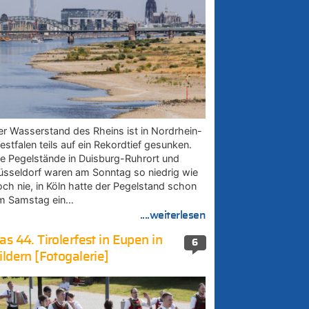
er Wasserstand des Rheins ist in Nordrhein-
estfalen teils auf ein Rekordtief gesunken.
ie Pegelstände in Duisburg-Ruhrort und
üsseldorf waren am Sonntag so niedrig wie
och nie, in Köln hatte der Pegelstand schon
m Samstag ein…
....weiterlesen
as 44. Tirolerfest in Eupen in
6
ildern [Fotogalerie]