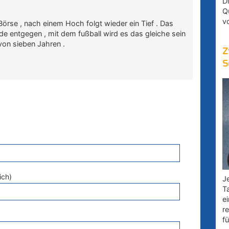
D
Q
v
 Börse , nach einem Hoch folgt wieder ein Tief . Das
 entgegen , mit dem fußball wird es das gleiche sein
 von sieben Jahren .
Z
S
ich)
Je
T
e
r
fü