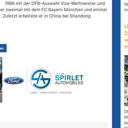
1986 mit der DFB-Auswahl Vize-Weltmeister und
t
ar er zweimal mit dem FC Bayern München und einmal
m
 Zuletzt arbeitete er in China bei Shandong
U
3
v
t
en
D
bl
b