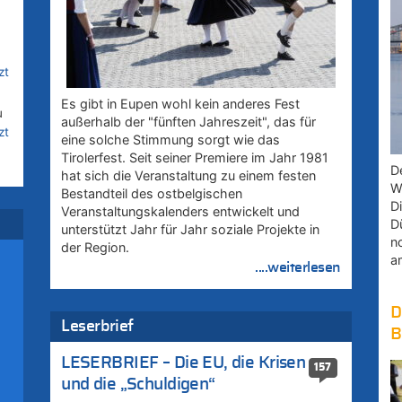
zt
Es gibt in Eupen wohl kein anderes Fest
u
außerhalb der "fünften Jahreszeit", das für
zt
eine solche Stimmung sorgt wie das
Tirolerfest. Seit seiner Premiere im Jahr 1981
D
hat sich die Veranstaltung zu einem festen
W
Bestandteil des ostbelgischen
D
uf
Veranstaltungskalenders entwickelt und
D
unterstützt Jahr für Jahr soziale Projekte in
n
der Region.
a
....weiterlesen
D
Leserbrief
B
LESERBRIEF – Die EU, die Krisen
157
und die „Schuldigen“