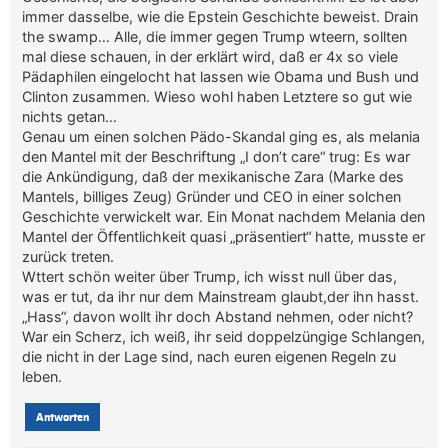
immer dasselbe, wie die Epstein Geschichte beweist. Drain
the swamp… Alle, die immer gegen Trump wteern, sollten
mal diese schauen, in der erklärt wird, daß er 4x so viele
Pädaphilen eingelocht hat lassen wie Obama und Bush und
Clinton zusammen. Wieso wohl haben Letztere so gut wie
nichts getan…
Genau um einen solchen Pädo-Skandal ging es, als melania
den Mantel mit der Beschriftung „I don’t care“ trug: Es war
die Ankündigung, daß der mexikanische Zara (Marke des
Mantels, billiges Zeug) Gründer und CEO in einer solchen
Geschichte verwickelt war. Ein Monat nachdem Melania den
Mantel der Öffentlichkeit quasi „präsentiert“ hatte, musste er
zurück treten.
Wttert schön weiter über Trump, ich wisst null über das,
was er tut, da ihr nur dem Mainstream glaubt,der ihn hasst.
„Hass“, davon wollt ihr doch Abstand nehmen, oder nicht?
War ein Scherz, ich weiß, ihr seid doppelzüngige Schlangen,
die nicht in der Lage sind, nach euren eigenen Regeln zu
leben.
Antworten