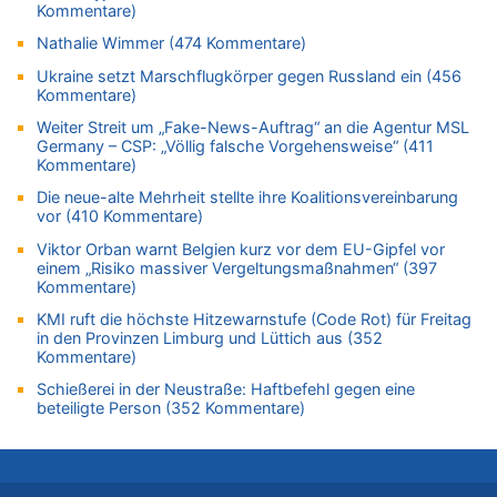
brechen [Fragen & Antworten]
Kommentare)
07.08.2026 - 01:03 von Hugo Egon Bernhard von Sinnen zu
Nathalie Wimmer (474 Kommentare)
Zweite Hitzewelle in diesem Sommer ist jetzt amtlich
Ukraine setzt Marschflugkörper gegen Russland ein (456
07.08.2026 - 00:50 von WK zu
Kommentare)
Wie kam es zur Ceuta-Krise?
Weiter Streit um „Fake-News-Auftrag“ an die Agentur MSL
07.08.2026 - 00:06 von 5/11 zu
Germany – CSP: „Völlig falsche Vorgehensweise“ (411
Kommentare)
Mehrere Menschen in Londons City niedergestochen
Die neue-alte Mehrheit stellte ihre Koalitionsvereinbarung
06.08.2026 - 23:53 von Foto Anneliese zu
vor (410 Kommentare)
Mehrere Menschen in Londons City niedergestochen
Viktor Orban warnt Belgien kurz vor dem EU-Gipfel vor
06.08.2026 - 23:25 von WK zu
einem „Risiko massiver Vergeltungsmaßnahmen“ (397
FIFA-Spitze demonstriert Einigkeit trotz Kritik und neuer
Kommentare)
Vorwürfe gegen Präsident Gianni Infantino
KMI ruft die höchste Hitzewarnstufe (Code Rot) für Freitag
06.08.2026 - 22:48 von DG zu
in den Provinzen Limburg und Lüttich aus (352
FIFA-Spitze demonstriert Einigkeit trotz Kritik und neuer
Kommentare)
Vorwürfe gegen Präsident Gianni Infantino
Schießerei in der Neustraße: Haftbefehl gegen eine
06.08.2026 - 22:07 von DR ALBERN zu
beteiligte Person (352 Kommentare)
FIFA-Spitze demonstriert Einigkeit trotz Kritik und neuer
Vorwürfe gegen Präsident Gianni Infantino
06.08.2026 - 21:27 von klar zu