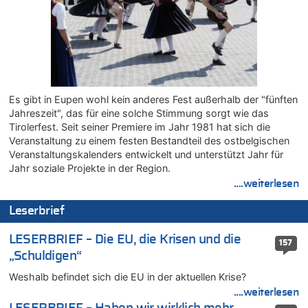
Tempolimit in 30er-Zonen – Untersuchung von Vias
07.08.2026 - 12:43 von JoKrings zu
Zweite Hitzewelle in diesem Sommer ist jetzt amtlich
07.08.2026 - 12:31 von Fassungslos zu
In Belgien missachten zwei von drei Autofahrern das
Tempolimit in 30er-Zonen – Untersuchung von Vias
Es gibt in Eupen wohl kein anderes Fest außerhalb der "fünften
07.08.2026 - 11:31 von Zuhörer zu
Jahreszeit", das für eine solche Stimmung sorgt wie das
In Belgien missachten zwei von drei Autofahrern das
Tirolerfest. Seit seiner Premiere im Jahr 1981 hat sich die
Tempolimit in 30er-Zonen – Untersuchung von Vias
Veranstaltung zu einem festen Bestandteil des ostbelgischen
07.08.2026 - 11:23 von Dax zu
Veranstaltungskalenders entwickelt und unterstützt Jahr für
In Belgien missachten zwei von drei Autofahrern das
Jahr soziale Projekte in der Region.
Tempolimit in 30er-Zonen – Untersuchung von Vias
....weiterlesen
07.08.2026 - 11:20 von JoKrings zu
Leserbrief
In Belgien missachten zwei von drei Autofahrern das
Tempolimit in 30er-Zonen – Untersuchung von Vias
LESERBRIEF – Die EU, die Krisen und die
157
07.08.2026 - 11:15 von Dax zu
„Schuldigen“
Wie kam es zur Ceuta-Krise?
Weshalb befindet sich die EU in der aktuellen Krise?
07.08.2026 - 11:12 von Frage zu
Wasserstand des Rheins in NRW so niedrig wie noch nie
....weiterlesen