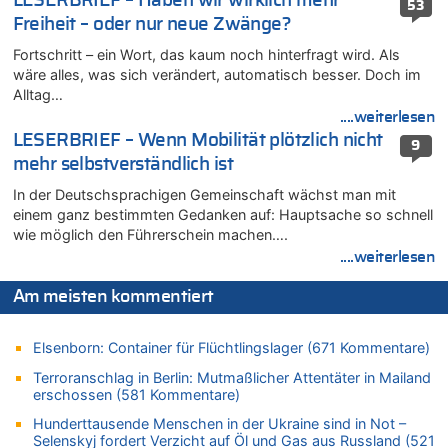
LESERBRIEF – Haben wir wirklich mehr
07.08.2026 - 10:29 von Soso zu
53
Freiheit – oder nur neue Zwänge?
Aachen ab 11. August wieder Mekka des Pferdesports –
Belgien setzt bei Reit-WM auf starke Springreiter
Fortschritt – ein Wort, das kaum noch hinterfragt wird. Als
07.08.2026 - 10:23 von Opa zu
wäre alles, was sich verändert, automatisch besser. Doch im
In Belgien missachten zwei von drei Autofahrern das
Alltag…
Tempolimit in 30er-Zonen – Untersuchung von Vias
....weiterlesen
07.08.2026 - 10:05 von Ostbelgien Direkt zu
LESERBRIEF – Wenn Mobilität plötzlich nicht
9
Soll Belgien Tempolimit auf Autobahnen erhöhen? – In
mehr selbstverständlich ist
Tschechien ab 2024 maximal 150 km/h erlaubt
In der Deutschsprachigen Gemeinschaft wächst man mit
07.08.2026 - 10:05 von N. A. Klar zu
einem ganz bestimmten Gedanken auf: Hauptsache so schnell
In Belgien missachten zwei von drei Autofahrern das
wie möglich den Führerschein machen….
Tempolimit in 30er-Zonen – Untersuchung von Vias
....weiterlesen
07.08.2026 - 09:31 von Ermitler zu
Das 44. Tirolerfest in Eupen in Bildern [Fotogalerie]
Am meisten kommentiert
07.08.2026 - 09:18 von Noppi zu
AS Eupen: „Keiner weiß, wohin die Reise geht…“
Elsenborn: Container für Flüchtlingslager (671 Kommentare)
07.08.2026 - 09:03 von JoKrings zu
Terroranschlag in Berlin: Mutmaßlicher Attentäter in Mailand
Zweite Hitzewelle in diesem Sommer ist jetzt amtlich
erschossen (581 Kommentare)
07.08.2026 - 01:12 von WK zu
Hunderttausende Menschen in der Ukraine sind in Not –
Warum die Waldbrände in Frankreich und Spanien Rekorde
Selenskyj fordert Verzicht auf Öl und Gas aus Russland (521