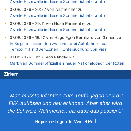
Zweite Hitzewelle in diesem Sommer ist jetzt amtlich
07.08.2026 - 20:22 von Anstreicher zu
Zweite Hitzewelle in diesem Sommer ist jetzt amtlich
07.08.2026 - 20:11 von Noah Parmentier zu
Zweite Hitzewelle in diesem Sommer ist jetzt amtlich
07.08.2026 - 19:52 von Hugo Egon Bernhard von Sinnen zu
In Belgien missachten zwei von drei Autofahrern das
Tempolimit in 30er-Zonen – Untersuchung von Vias
07.08.2026 - 18:31 von Panda46 zu
Mark van Bommel offiziell als neuer Nationalcoach der Roten
Teufel vorgestellt: „Ist mir eine große Ehre“
Zitiert
07.08.2026 - 17:56 von Mungo zu
Zweite Hitzewelle in diesem Sommer ist jetzt amtlich
07.08.2026 - 17:55 von M der Block zu
„Man müsste Infantino zum Teufel jagen und die
AS Eupen: „Keiner weiß, wohin die Reise geht…“
FIFA auflösen und neu erfinden. Aber eher wird
07.08.2026 - 16:38 von Joseph Meyer zu
die Schweiz Weltmeister, als dass das passiert.“
Wasserstand des Rheins in NRW so niedrig wie noch nie
07.08.2026 - 16:29 von Dax zu
Reporter-Legende Marcel Reif
In Belgien missachten zwei von drei Autofahrern das
Tempolimit in 30er-Zonen – Untersuchung von Vias