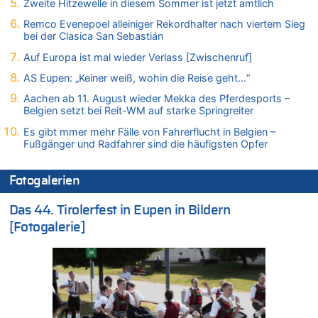
Zweite Hitzewelle in diesem Sommer ist jetzt amtlich
07.08.2026 - 14:33 von Ostbelgien Direkt zu
Offiziell: Van Bommel wird Belgiens Nationaltrainer
Remco Evenepoel alleiniger Rekordhalter nach viertem Sieg
bei der Clasica San Sebastián
07.08.2026 - 13:39 von alter weißer mann zu
Zurück an den Rhein: Hendrich wechselt zum 1. FC Köln
Auf Europa ist mal wieder Verlass [Zwischenruf]
07.08.2026 - 13:39 von Ach zu
AS Eupen: „Keiner weiß, wohin die Reise geht…“
Aachen ab 11. August wieder Mekka des Pferdesports –
Aachen ab 11. August wieder Mekka des Pferdesports –
Belgien setzt bei Reit-WM auf starke Springreiter
Belgien setzt bei Reit-WM auf starke Springreiter
07.08.2026 - 13:31 von Guido Scholzen zu
Es gibt mmer mehr Fälle von Fahrerflucht in Belgien –
Wasserstand des Rheins in NRW so niedrig wie noch nie
Fußgänger und Radfahrer sind die häufigsten Opfer
07.08.2026 - 13:23 von JoKrings zu
In Belgien missachten zwei von drei Autofahrern das
Fotogalerien
Tempolimit in 30er-Zonen – Untersuchung von Vias
07.08.2026 - 13:20 von JoKrings zu
Das 44. Tirolerfest in Eupen in Bildern
In Belgien missachten zwei von drei Autofahrern das
[Fotogalerie]
Tempolimit in 30er-Zonen – Untersuchung von Vias
07.08.2026 - 13:04 von Kein Raser zu
In Belgien missachten zwei von drei Autofahrern das
Tempolimit in 30er-Zonen – Untersuchung von Vias
07.08.2026 - 13:01 von Experten? zu
In Belgien missachten zwei von drei Autofahrern das