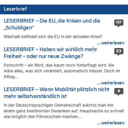
06.08.2026 - 12:13 von Hugo Egon Bernhard von Sinnen zu
Leserbrief
Zweite Hitzewelle in diesem Sommer ist jetzt amtlich
06.08.2026 - 12:08 von Medium zu
LESERBRIEF – Die EU, die Krisen und die
157
Frau hörte Stimmen aus Haus des verstorbenen Nachbarn
„Schuldigen“
06.08.2026 - 11:52 von Hubert F. zu
Weshalb befindet sich die EU in der aktuellen Krise?
Zweite Hitzewelle in diesem Sommer ist jetzt amtlich
....weiterlesen
06.08.2026 - 11:46 von Ermitler zu
LESERBRIEF – Haben wir wirklich mehr
53
Zweite Hitzewelle in diesem Sommer ist jetzt amtlich
Freiheit – oder nur neue Zwänge?
06.08.2026 - 11:42 von Willi Müller zu
Fortschritt – ein Wort, das kaum noch hinterfragt wird. Als
Eschweiler: 16-Jähriger soll seine Oma ermordet haben
wäre alles, was sich verändert, automatisch besser. Doch im
06.08.2026 - 11:35 von ne Hondsjong zu
Alltag…
Zweite Hitzewelle in diesem Sommer ist jetzt amtlich
....weiterlesen
06.08.2026 - 11:11 von Dax zu
LESERBRIEF – Wenn Mobilität plötzlich nicht
9
Wie kam es zur Ceuta-Krise?
mehr selbstverständlich ist
06.08.2026 - 10:39 von Mungo zu
In der Deutschsprachigen Gemeinschaft wächst man mit
Wasserstand des Rheins in NRW so niedrig wie noch nie
einem ganz bestimmten Gedanken auf: Hauptsache so schnell
06.08.2026 - 10:34 von Ostbelgien Direkt zu
wie möglich den Führerschein machen….
Tessa Wullaert knackt die 100-Tore-Marke für die Red Flames
....weiterlesen