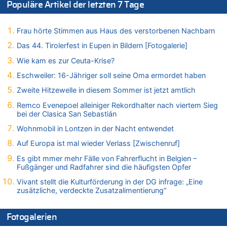
Populäre Artikel der letzten 7 Tage
06.08.2026 - 14:51 von Ostbelgien Direkt zu
Zurück an den Rhein: Hendrich wechselt zum 1. FC Köln
06.08.2026 - 14:46 von Hugo Egon Bernhard von Sinnen zu
Frau hörte Stimmen aus Haus des verstorbenen Nachbarn
Frau hörte Stimmen aus Haus des verstorbenen Nachbarn
Das 44. Tirolerfest in Eupen in Bildern [Fotogalerie]
06.08.2026 - 14:44 von Coralie zu
Wie kam es zur Ceuta-Krise?
Zweite Hitzewelle in diesem Sommer ist jetzt amtlich
Eschweiler: 16-Jähriger soll seine Oma ermordet haben
06.08.2026 - 14:41 von Coralie zu
Zweite Hitzewelle in diesem Sommer ist jetzt amtlich
Zweite Hitzewelle in diesem Sommer ist jetzt amtlich
06.08.2026 - 14:26 von Hugo Egon Bernhard von Sinnen zu
Remco Evenepoel alleiniger Rekordhalter nach viertem Sieg
Zweite Hitzewelle in diesem Sommer ist jetzt amtlich
bei der Clasica San Sebastián
06.08.2026 - 14:11 von Dax zu
Wohnmobil in Lontzen in der Nacht entwendet
Zweite Hitzewelle in diesem Sommer ist jetzt amtlich
Auf Europa ist mal wieder Verlass [Zwischenruf]
06.08.2026 - 14:11 von Wolfgang zu
Es gibt mmer mehr Fälle von Fahrerflucht in Belgien –
Zurück an den Rhein: Hendrich wechselt zum 1. FC Köln
Fußgänger und Radfahrer sind die häufigsten Opfer
06.08.2026 - 13:59 von Chips zu
Vivant stellt die Kulturförderung in der DG infrage: „Eine
Wasserstand des Rheins in NRW so niedrig wie noch nie
zusätzliche, verdeckte Zusatzalimentierung“
06.08.2026 - 13:53 von Frage an den Hondsjong zu
Zweite Hitzewelle in diesem Sommer ist jetzt amtlich
Fotogalerien
06.08.2026 - 13:34 von Zeitzeuge zu