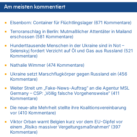
06.08.2026 - 10:20 von Dax zu
Zweite Hitzewelle in diesem Sommer ist jetzt amtlich
Am meisten kommentiert
06.08.2026 - 10:18 von Dax zu
Wasserstand des Rheins in NRW so niedrig wie noch nie
Elsenborn: Container für Flüchtlingslager (671 Kommentare)
06.08.2026 - 10:17 von Richtig zu
Terroranschlag in Berlin: Mutmaßlicher Attentäter in Mailand
Wasserstand des Rheins in NRW so niedrig wie noch nie
erschossen (581 Kommentare)
06.08.2026 - 10:16 von Dax zu
Hunderttausende Menschen in der Ukraine sind in Not –
Selenskyj fordert Verzicht auf Öl und Gas aus Russland (521
Wasserstand des Rheins in NRW so niedrig wie noch nie
Kommentare)
06.08.2026 - 10:09 von Dax zu
Nathalie Wimmer (474 Kommentare)
Zweite Hitzewelle in diesem Sommer ist jetzt amtlich
06.08.2026 - 10:02 von Soso zu
Ukraine setzt Marschflugkörper gegen Russland ein (456
Kommentare)
Aachen ab 11. August wieder Mekka des Pferdesports –
Belgien setzt bei Reit-WM auf starke Springreiter
Weiter Streit um „Fake-News-Auftrag“ an die Agentur MSL
Germany – CSP: „Völlig falsche Vorgehensweise“ (411
06.08.2026 - 09:22 von Zuhörer zu
Kommentare)
Wasserstand des Rheins in NRW so niedrig wie noch nie
Die neue-alte Mehrheit stellte ihre Koalitionsvereinbarung
06.08.2026 - 09:13 von 5/11 zu
vor (410 Kommentare)
Wasserstand des Rheins in NRW so niedrig wie noch nie
Viktor Orban warnt Belgien kurz vor dem EU-Gipfel vor
06.08.2026 - 09:05 von 5/11 zu
einem „Risiko massiver Vergeltungsmaßnahmen“ (397
Mehrere Menschen in Londons City niedergestochen
Kommentare)