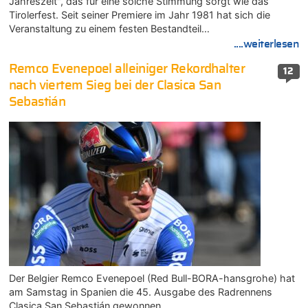
Jahreszeit", das für eine solche Stimmung sorgt wie das
Tirolerfest. Seit seiner Premiere im Jahr 1981 hat sich die
Veranstaltung zu einem festen Bestandteil…
....weiterlesen
Remco Evenepoel alleiniger Rekordhalter
12
nach viertem Sieg bei der Clasica San
Sebastián
Der Belgier Remco Evenepoel (Red Bull-BORA-hansgrohe) hat
am Samstag in Spanien die 45. Ausgabe des Radrennens
Clasica San Sebastián gewonnen.