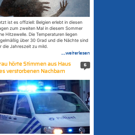
tzt ist es offiziell: Belgien erlebt in diesen
agen zum zweiten Mal in diesem Sommer
ine Hitzewelle. Die Temperaturen liegen
egelmäßig über 30 Grad und die Nächte sind
r die Jahreszeit zu mild.
....weiterlesen
rau hörte Stimmen aus Haus
6
es verstorbenen Nachbarn