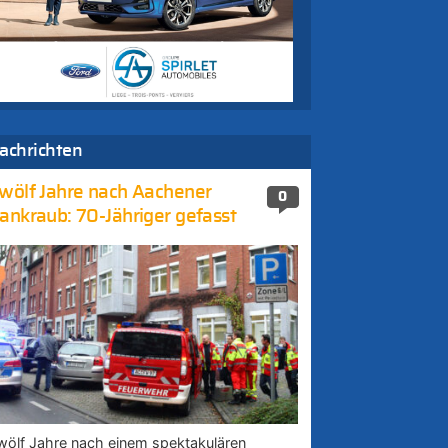
achrichten
wölf Jahre nach Aachener
0
ankraub: 70-Jähriger gefasst
wölf Jahre nach einem spektakulären