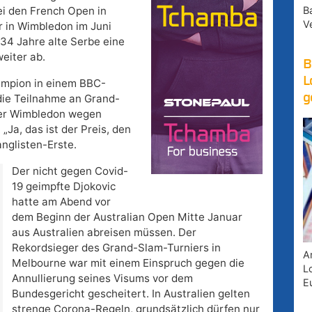
B
bei den French Open in
V
r in Wimbledon im Juni
 34 Jahre alte Serbe eine
eiter ab.
B
L
mpion in einem BBC-
g
 die Teilnahme an Grand-
der Wimbledon wegen
„Ja, das ist der Preis, den
anglisten-Erste.
Der nicht gegen Covid-
19 geimpfte Djokovic
hatte am Abend vor
dem Beginn der Australian Open Mitte Januar
aus Australien abreisen müssen. Der
Rekordsieger des Grand-Slam-Turniers in
A
Melbourne war mit einem Einspruch gegen die
Lo
Annullierung seines Visums vor dem
E
Bundesgericht gescheitert. In Australien gelten
strenge Corona-Regeln, grundsätzlich dürfen nur