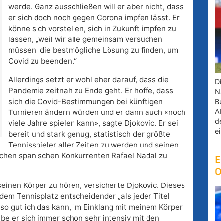
werde. Ganz ausschließen will er aber nicht, dass
er sich doch noch gegen Corona impfen lässt. Er
könne sich vorstellen, sich in Zukunft impfen zu
lassen, „weil wir alle gemeinsam versuchen
müssen, die bestmögliche Lösung zu finden, um
Covid zu beenden.“
Allerdings setzt er wohl eher darauf, dass die
D
Pandemie zeitnah zu Ende geht. Er hoffe, dass
Na
sich die Covid-Bestimmungen bei künftigen
B
A
Turnieren ändern würden und er dann auch «noch
d
viele Jahre spielen kann», sagte Djokovic. Er sei
e
bereit und stark genug, statistisch der größte
Tennisspieler aller Zeiten zu werden und seinen
ichen spanischen Konkurrenten Rafael Nadal zu
E
O
 seinen Körper zu hören, versicherte Djokovic. Dieses
f dem Tennisplatz entscheidender „als jeder Titel
so gut ich das kann, im Einklang mit meinem Körper
abe er sich immer schon sehr intensiv mit den