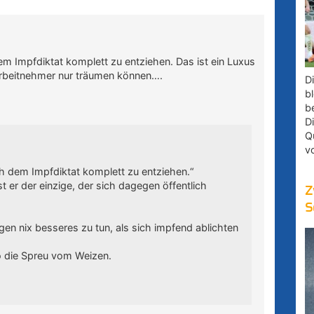
 Impfdiktat komplett zu entziehen. Das ist ein Luxus
rbeitnehmer nur träumen können….
D
bl
b
D
Q
v
 dem Impfdiktat komplett zu entziehen.“
t er der einzige, der sich dagegen öffentlich
Z
S
en nix besseres zu tun, als sich impfend ablichten
o die Spreu vom Weizen.