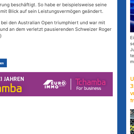
ung beschäftigt. So habe er beispielsweise seine
mit Blick auf sein Leistungsvermögen geändert.
 bei den Australian Open triumphiert und war mit
c und an dem verletzt pausierenden Schweizer Roger
)
E
s
J
t
m
en
U
3
v
t