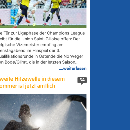
ie Tür zur Ligaphase der Champions League
eibt für die Union Saint-Gilloise offen: Der
elgische Vizemeister empfing am
ienstagabend im Hinspiel der 3.
ualifikationsrunde in Ostende die Norweger
on Bodø/Glimt, die in der letzten Saison…
....weiterlesen
weite Hitzewelle in diesem
54
ommer ist jetzt amtlich