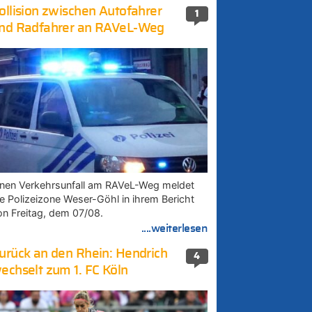
ollision zwischen Autofahrer
1
nd Radfahrer an RAVeL-Weg
inen Verkehrsunfall am RAVeL-Weg meldet
ie Polizeizone Weser-Göhl in ihrem Bericht
on Freitag, dem 07/08.
....weiterlesen
urück an den Rhein: Hendrich
4
echselt zum 1. FC Köln