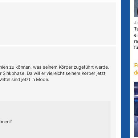
Je
T
e
r
fü
F
wählen zu können, was seinem Körper zugeführt werde.
d
r Sinkphase. Da will er vielleicht seinem Körper jetzt
ittel sind jetzt in Mode.
Ihnen?