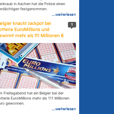
ankraub in Aachen hat die Polizei einen
erdächtigen festgenommen.
....weiterlesen
elgier knackt Jackpot bei
1
otterie EuroMillions und
ewinnt mehr als 111 Millionen €
m Freitagabend hat ein Belgier bei der
tterie EuroMillions mehr als 111 Millionen
uro gewonnen.
....weiterlesen