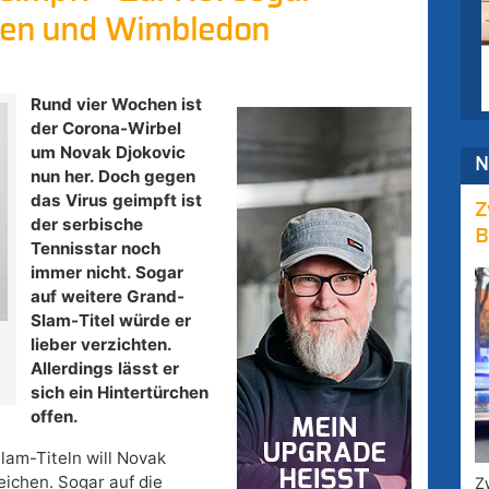
Open und Wimbledon
Rund vier Wochen ist
der Corona-Wirbel
um Novak Djokovic
N
nun her. Doch gegen
das Virus geimpft ist
Z
der serbische
B
Tennisstar noch
immer nicht. Sogar
auf weitere Grand-
Slam-Titel würde er
lieber verzichten.
Allerdings lässt er
sich ein Hintertürchen
offen.
lam-Titeln will Novak
eichen. Sogar auf die
Z