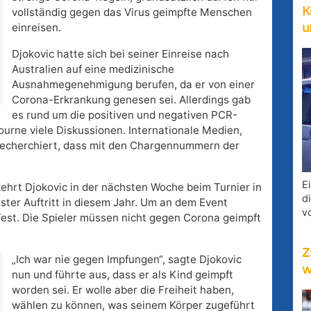
K
vollständig gegen das Virus geimpfte Menschen
einreisen.
u
Djokovic hatte sich bei seiner Einreise nach
Australien auf eine medizinische
Ausnahmegenehmigung berufen, da er von einer
Corona-Erkrankung genesen sei. Allerdings gab
es rund um die positiven und negativen PCR-
urne viele Diskussionen. Internationale Medien,
 recherchiert, dass mit den Chargennummern der
E
ehrt Djokovic in der nächsten Woche beim Turnier in
d
rster Auftritt in diesem Jahr. Um an dem Event
v
Test. Die Spieler müssen nicht gegen Corona geimpft
Z
„Ich war nie gegen Impfungen“, sagte Djokovic
w
nun und führte aus, dass er als Kind geimpft
worden sei. Er wolle aber die Freiheit haben,
wählen zu können, was seinem Körper zugeführt