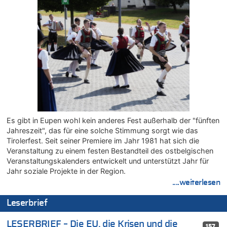
08.08.2026 - 20:16 von Dax zu
Wasserstand des Rheins in NRW so niedrig wie noch nie
08.08.2026 - 20:13 von Dax zu
Zweite Hitzewelle in diesem Sommer ist jetzt amtlich
08.08.2026 - 20:09 von Dax zu
Zweite Hitzewelle in diesem Sommer ist jetzt amtlich
08.08.2026 - 20:06 von Dax zu
Zweite Hitzewelle in diesem Sommer ist jetzt amtlich
08.08.2026 - 19:00 von Peter G zu
Leipzig, Mechernich und die Frage: Wer steckt hinter den
Es gibt in Eupen wohl kein anderes Fest außerhalb der "fünften
Drohnen mit Strengstoff? War es Russland?
Jahreszeit", das für eine solche Stimmung sorgt wie das
08.08.2026 - 18:48 von Marcel Scholzen Eimerscheid zu
Tirolerfest. Seit seiner Premiere im Jahr 1981 hat sich die
Leipzig, Mechernich und die Frage: Wer steckt hinter den
Veranstaltung zu einem festen Bestandteil des ostbelgischen
Drohnen mit Strengstoff? War es Russland?
Veranstaltungskalenders entwickelt und unterstützt Jahr für
08.08.2026 - 18:41 von JoKrings zu
Jahr soziale Projekte in der Region.
Leipzig, Mechernich und die Frage: Wer steckt hinter den
....weiterlesen
Drohnen mit Strengstoff? War es Russland?
Leserbrief
08.08.2026 - 18:39 von JoKrings zu
Leipzig, Mechernich und die Frage: Wer steckt hinter den
LESERBRIEF – Die EU, die Krisen und die
Drohnen mit Strengstoff? War es Russland?
157