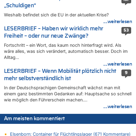
„Schuldigen“
08.08.2026 - 18:07 von Hubert F. zu
Belgier knackt Jackpot bei Lotterie EuroMillions und gewinnt
Weshalb befindet sich die EU in der aktuellen Krise?
mehr als 111 Millionen €
....weiterlesen
08.08.2026 - 17:46 von Der Alte zu
LESERBRIEF – Haben wir wirklich mehr
53
Belgier knackt Jackpot bei Lotterie EuroMillions und gewinnt
Freiheit – oder nur neue Zwänge?
mehr als 111 Millionen €
Fortschritt – ein Wort, das kaum noch hinterfragt wird. Als
08.08.2026 - 17:45 von Der Alte zu
wäre alles, was sich verändert, automatisch besser. Doch im
Zwölf Jahre nach Aachener Bankraub: 70-Jähriger gefasst
Alltag…
08.08.2026 - 17:43 von Der Alte zu
....weiterlesen
Leipzig, Mechernich und die Frage: Wer steckt hinter den
LESERBRIEF – Wenn Mobilität plötzlich nicht
9
Drohnen mit Strengstoff? War es Russland?
mehr selbstverständlich ist
08.08.2026 - 17:16 von Bingo zu
In der Deutschsprachigen Gemeinschaft wächst man mit
Zweite Hitzewelle in diesem Sommer ist jetzt amtlich
einem ganz bestimmten Gedanken auf: Hauptsache so schnell
08.08.2026 - 16:20 von Russentrolle zu
wie möglich den Führerschein machen….
Leipzig, Mechernich und die Frage: Wer steckt hinter den
....weiterlesen
Drohnen mit Strengstoff? War es Russland?
08.08.2026 - 15:34 von JoKrings zu
Am meisten kommentiert
Leipzig, Mechernich und die Frage: Wer steckt hinter den
Drohnen mit Strengstoff? War es Russland?
Elsenborn: Container für Flüchtlingslager (671 Kommentare)