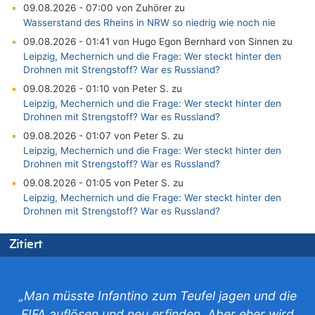
09.08.2026 - 07:00 von Zuhörer zu
Wasserstand des Rheins in NRW so niedrig wie noch nie
09.08.2026 - 01:41 von Hugo Egon Bernhard von Sinnen zu
Leipzig, Mechernich und die Frage: Wer steckt hinter den
Drohnen mit Strengstoff? War es Russland?
09.08.2026 - 01:10 von Peter S. zu
Leipzig, Mechernich und die Frage: Wer steckt hinter den
Drohnen mit Strengstoff? War es Russland?
09.08.2026 - 01:07 von Peter S. zu
Leipzig, Mechernich und die Frage: Wer steckt hinter den
Drohnen mit Strengstoff? War es Russland?
09.08.2026 - 01:05 von Peter S. zu
Leipzig, Mechernich und die Frage: Wer steckt hinter den
Drohnen mit Strengstoff? War es Russland?
08.08.2026 - 23:27 von Bingo zu
Zitiert
Zweite Hitzewelle in diesem Sommer ist jetzt amtlich
08.08.2026 - 22:47 von Heinz F. zu
Wasserstand des Rheins in NRW so niedrig wie noch nie
„Man müsste Infantino zum Teufel jagen und die
08.08.2026 - 22:39 von Hugo Egon Bernhard von Sinnen zu
FIFA auflösen und neu erfinden. Aber eher wird
Politischer Eklat bei der Gedenkfeier in Marcinelle – Meloni: