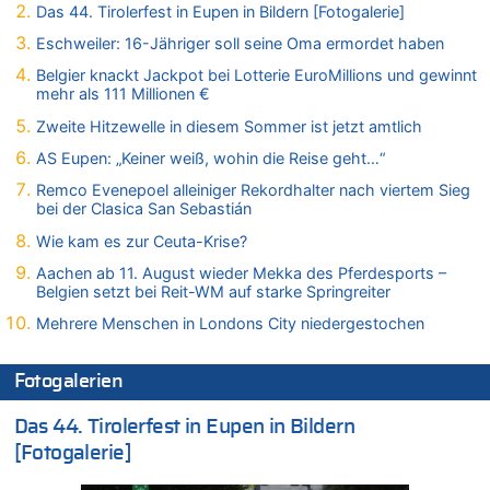
Das 44. Tirolerfest in Eupen in Bildern [Fotogalerie]
08.08.2026 - 21:11 von Mungo zu
Eschweiler: 16-Jähriger soll seine Oma ermordet haben
Leipzig, Mechernich und die Frage: Wer steckt hinter den
Drohnen mit Strengstoff? War es Russland?
Belgier knackt Jackpot bei Lotterie EuroMillions und gewinnt
mehr als 111 Millionen €
08.08.2026 - 20:49 von Marcel Scholzen Eimerscheid zu
Leipzig, Mechernich und die Frage: Wer steckt hinter den
Zweite Hitzewelle in diesem Sommer ist jetzt amtlich
Drohnen mit Strengstoff? War es Russland?
AS Eupen: „Keiner weiß, wohin die Reise geht…“
08.08.2026 - 20:34 von Dax zu
Remco Evenepoel alleiniger Rekordhalter nach viertem Sieg
Wasserstand des Rheins in NRW so niedrig wie noch nie
bei der Clasica San Sebastián
08.08.2026 - 20:32 von Joseph Meyer zu
Wie kam es zur Ceuta-Krise?
Leipzig, Mechernich und die Frage: Wer steckt hinter den
Drohnen mit Strengstoff? War es Russland?
Aachen ab 11. August wieder Mekka des Pferdesports –
Belgien setzt bei Reit-WM auf starke Springreiter
08.08.2026 - 20:20 von Joseph Meyer zu
Leipzig, Mechernich und die Frage: Wer steckt hinter den
Mehrere Menschen in Londons City niedergestochen
Drohnen mit Strengstoff? War es Russland?
08.08.2026 - 20:19 von Peter G zu
Fotogalerien
Zwölf Jahre nach Aachener Bankraub: 70-Jähriger gefasst
Das 44. Tirolerfest in Eupen in Bildern
08.08.2026 - 20:17 von Russentrolle zu
Leipzig, Mechernich und die Frage: Wer steckt hinter den
[Fotogalerie]
Drohnen mit Strengstoff? War es Russland?