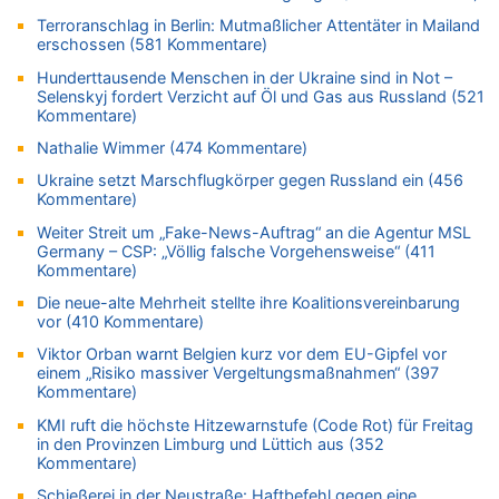
08.08.2026 - 15:32 von 5/11 zu
Terroranschlag in Berlin: Mutmaßlicher Attentäter in Mailand
Mehrere Menschen in Londons City niedergestochen
erschossen (581 Kommentare)
08.08.2026 - 15:19 von Guido Scholzen zu
Hunderttausende Menschen in der Ukraine sind in Not –
Leipzig, Mechernich und die Frage: Wer steckt hinter den
Selenskyj fordert Verzicht auf Öl und Gas aus Russland (521
Drohnen mit Strengstoff? War es Russland?
Kommentare)
08.08.2026 - 14:54 von Alfons van Compernolle zu
Nathalie Wimmer (474 Kommentare)
Belgier knackt Jackpot bei Lotterie EuroMillions und gewinnt
mehr als 111 Millionen €
Ukraine setzt Marschflugkörper gegen Russland ein (456
Kommentare)
08.08.2026 - 14:47 von Peer Wermuth zu
Leipzig, Mechernich und die Frage: Wer steckt hinter den
Weiter Streit um „Fake-News-Auftrag“ an die Agentur MSL
Germany – CSP: „Völlig falsche Vorgehensweise“ (411
Drohnen mit Strengstoff? War es Russland?
Kommentare)
08.08.2026 - 14:29 von Achso Dax zu
Die neue-alte Mehrheit stellte ihre Koalitionsvereinbarung
In Belgien missachten zwei von drei Autofahrern das
vor (410 Kommentare)
Tempolimit in 30er-Zonen – Untersuchung von Vias
Viktor Orban warnt Belgien kurz vor dem EU-Gipfel vor
08.08.2026 - 13:23 von Hugo Egon Bernhard von Sinnen zu
einem „Risiko massiver Vergeltungsmaßnahmen“ (397
Leipzig, Mechernich und die Frage: Wer steckt hinter den
Kommentare)
Drohnen mit Strengstoff? War es Russland?
KMI ruft die höchste Hitzewarnstufe (Code Rot) für Freitag
08.08.2026 - 13:03 von WK zu
in den Provinzen Limburg und Lüttich aus (352
Kollision zwischen Autofahrer und Radfahrer an RAVeL-Weg
Kommentare)
08.08.2026 - 12:56 von WK zu
Schießerei in der Neustraße: Haftbefehl gegen eine