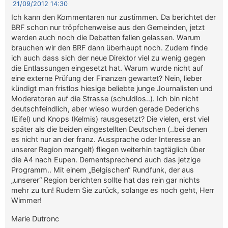
21/09/2012 14:30
Ich kann den Kommentaren nur zustimmen. Da berichtet der
BRF schon nur tröpfchenweise aus den Gemeinden, jetzt
werden auch noch die Debatten fallen gelassen. Warum
brauchen wir den BRF dann überhaupt noch. Zudem finde
ich auch dass sich der neue Direktor viel zu wenig gegen
die Entlassungen eingesetzt hat. Warum wurde nicht auf
eine externe Prüfung der Finanzen gewartet? Nein, lieber
kündigt man fristlos hiesige beliebte junge Journalisten und
Moderatoren auf die Strasse (schuldlos..). Ich bin nicht
deutschfeindlich, aber wieso wurden gerade Dederichs
(Eifel) und Knops (Kelmis) rausgesetzt? Die vielen, erst viel
später als die beiden eingestellten Deutschen (..bei denen
es nicht nur an der franz. Aussprache oder Interesse an
unserer Region mangelt) fliegen weiterhin tagtäglich über
die A4 nach Eupen. Dementsprechend auch das jetzige
Programm.. Mit einem „Belgischen“ Rundfunk, der aus
„unserer“ Region berichten sollte hat das rein gar nichts
mehr zu tun! Rudern Sie zurück, solange es noch geht, Herr
Wimmer!
Marie Dutronc