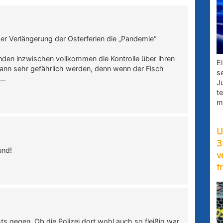
r Verlängerung der Osterferien die „Pandemie“
nden inzwischen vollkommen die Kontrolle über ihren
E
kann sehr gefährlich werden, denn wenn der Fisch
s
……
J
t
m
U
3
und!
v
t
hts gegen .Ob die Polizei dort wohl auch so fleißig war