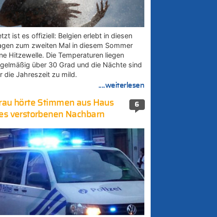
tzt ist es offiziell: Belgien erlebt in diesen
agen zum zweiten Mal in diesem Sommer
ine Hitzewelle. Die Temperaturen liegen
egelmäßig über 30 Grad und die Nächte sind
r die Jahreszeit zu mild.
....weiterlesen
rau hörte Stimmen aus Haus
6
es verstorbenen Nachbarn