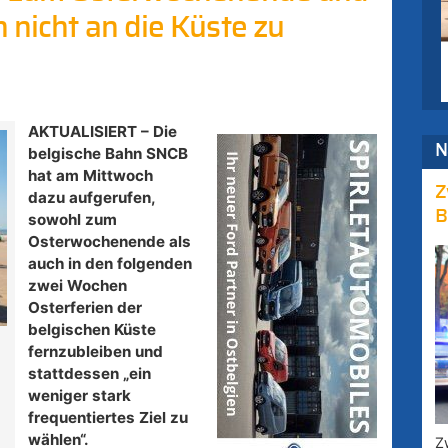
n nicht an die Küste zu
AKTUALISIERT – Die
N
belgische Bahn SNCB
hat am Mittwoch
Z
dazu aufgerufen,
B
sowohl zum
Osterwochenende als
auch in den folgenden
zwei Wochen
Osterferien der
belgischen Küste
fernzubleiben und
stattdessen „ein
weniger stark
frequentiertes Ziel zu
wählen“.
Z
.