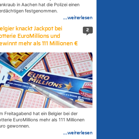
ankraub in Aachen hat die Polizei einen
erdächtigen festgenommen.
....weiterlesen
elgier knackt Jackpot bei
2
otterie EuroMillions und
ewinnt mehr als 111 Millionen €
m Freitagabend hat ein Belgier bei der
tterie EuroMillions mehr als 111 Millionen
uro gewonnen.
....weiterlesen