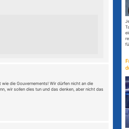
Je
T
e
r
fü
F
d
wie die Gouvernements! Wir dürfen nicht an die
enn, wir sollen dies tun und das denken, aber nicht das