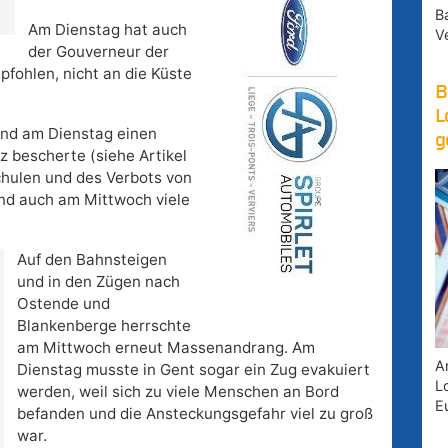
B
Am Dienstag hat auch
V
der Gouverneur der
fohlen, nicht an die Küste
B
L
nd am Dienstag einen
g
 bescherte (siehe Artikel
chulen und des Verbots von
ind auch am Mittwoch viele
Auf den Bahnsteigen
und in den Zügen nach
Ostende und
Blankenberge herrschte
am Mittwoch erneut Massenandrang. Am
A
Dienstag musste in Gent sogar ein Zug evakuiert
Lo
werden, weil sich zu viele Menschen an Bord
E
befanden und die Ansteckungsgefahr viel zu groß
war.