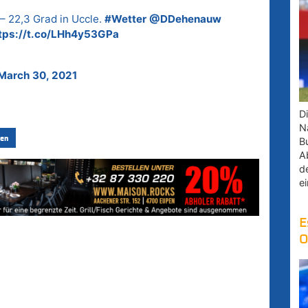
– 22,3 Grad in Uccle.
#Wetter
@DDehenauw
tps://t.co/LHh4y53GPa
March 30, 2021
D
Na
en
B
A
d
e
E
O