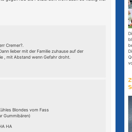
D
bl
err Cremer?.
b
ann lieber mit der Familie zuhause auf der
D
lie , mit Abstand wenn Gefahr droht.
Q
v
Z
S
 Kühles Blondes vom Fass
nur Gummibären)
HA HA