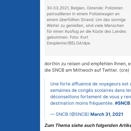
30.03.2021, Belgien, Ostende: Polizisten
patrouillieren in einem Polizeiwagen an
einem überfüllten Strand. Um das sonnige
Wetter zu genießen, sind viele Menschen
für einen Ausflug an die Küste des Landes
gekommen. Foto: Kurt
Desplenter/BELGA/dpa
dorthin zu reisen und empfehlen Ihnen, ei
die SNCB am Mittwoch auf Twitter. (cre)
Une forte affluence de voyageurs est 
semaines de congés scolaires dans les
déconseillons fortement de vous y re
destination moins fréquentée.
#SNCB
— SNCB (@SNCB)
March 31, 2021
Zum Thema siehe auch folgenden Artike