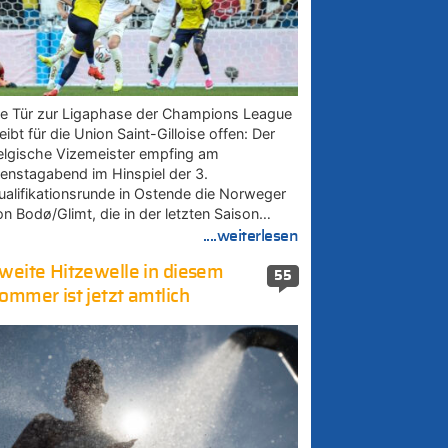
ie Tür zur Ligaphase der Champions League
eibt für die Union Saint-Gilloise offen: Der
elgische Vizemeister empfing am
ienstagabend im Hinspiel der 3.
ualifikationsrunde in Ostende die Norweger
on Bodø/Glimt, die in der letzten Saison…
....weiterlesen
weite Hitzewelle in diesem
55
ommer ist jetzt amtlich