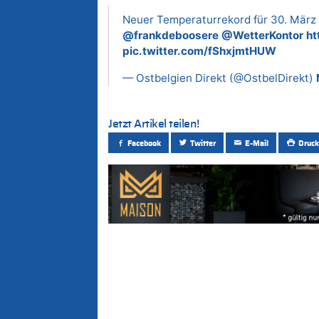
Neuer Temperaturrekord für 30. März 
@frankdeboosere
@WetterKontor
ht
pic.twitter.com/fShxjmtHUW
— Ostbelgien Direkt (@OstbelDirekt)
Jetzt Artikel teilen!
Facebook
Twitter
E-Mail
Druck