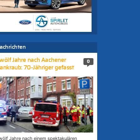
achrichten
wölf Jahre nach Aachener
0
ankraub: 70-Jähriger gefasst
wölf Jahre nach einem spektakulären