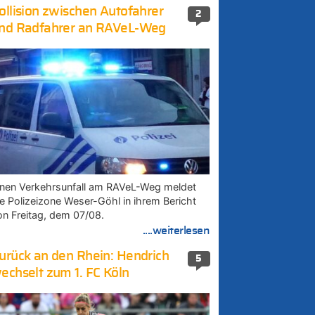
ollision zwischen Autofahrer
2
nd Radfahrer an RAVeL-Weg
inen Verkehrsunfall am RAVeL-Weg meldet
ie Polizeizone Weser-Göhl in ihrem Bericht
on Freitag, dem 07/08.
....weiterlesen
urück an den Rhein: Hendrich
5
echselt zum 1. FC Köln