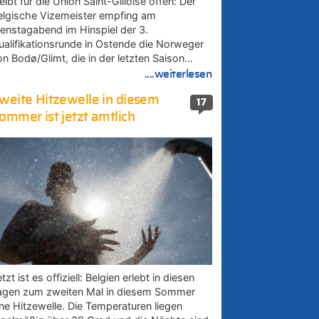
eibt für die Union Saint-Gilloise offen: Der
elgische Vizemeister empfing am
ienstagabend im Hinspiel der 3.
ualifikationsrunde in Ostende die Norweger
on Bodø/Glimt, die in der letzten Saison…
....weiterlesen
weite Hitzewelle in diesem
17
ommer ist jetzt amtlich
tzt ist es offiziell: Belgien erlebt in diesen
agen zum zweiten Mal in diesem Sommer
ine Hitzewelle. Die Temperaturen liegen