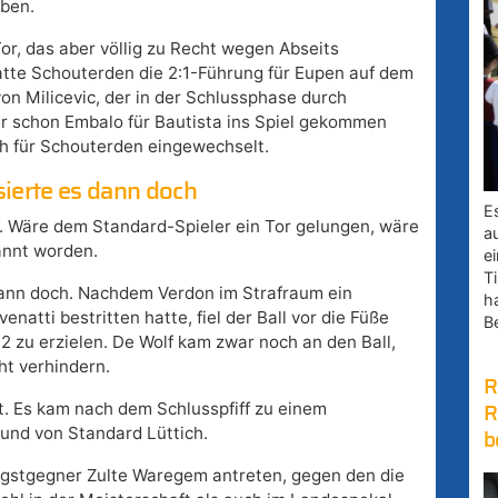
ben.
Tor, das aber völlig zu Recht wegen Abseits
atte Schouterden die 2:1-Führung für Eupen auf dem
on Milicevic, der in der Schlussphase durch
 schon Embalo für Bautista ins Spiel gekommen
h für Schouterden eingewechselt.
ierte es dann doch
E
te. Wäre dem Standard-Spieler ein Tor gelungen, wäre
a
annt worden.
e
Ti
dann doch. Nachdem Verdon im Strafraum ein
h
natti bestritten hatte, fiel der Ball vor die Füße
B
:2 zu erzielen. De Wolf kam zwar noch an den Ball,
ht verhindern.
R
rt. Es kam nach dem Schlusspfiff zu einem
R
und von Standard Lüttich.
b
ngstgegner Zulte Waregem antreten, gegen den die