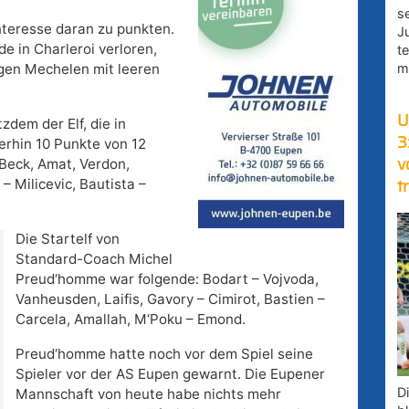
s
nteresse daran zu punkten.
J
e in Charleroi verloren,
t
m
egen Mechelen mit leeren
U
zdem der Elf, die in
3
erhin 10 Punkte von 12
Beck, Amat, Verdon,
v
– Milicevic, Bautista –
t
Die Startelf von
Standard-Coach Michel
Preud‘homme war folgende: Bodart – Vojvoda,
Vanheusden, Laifis, Gavory – Cimirot, Bastien –
Carcela, Amallah, M‘Poku – Emond.
Preud‘homme hatte noch vor dem Spiel seine
Spieler vor der AS Eupen gewarnt. Die Eupener
D
Mannschaft von heute habe nichts mehr