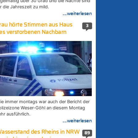
egelmäßig über 30 Grad und die Nächte sind
r die Jahreszeit zu mild.
....weiterlesen
rau hörte Stimmen aus Haus
3
es verstorbenen Nachbarn
ie immer montags war auch der Bericht der
olizeizone Weser-Göhl an diesem Montag
ehr ausführlich.
....weiterlesen
asserstand des Rheins in NRW
89