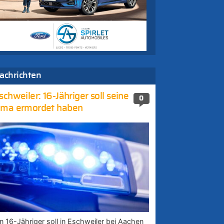
achrichten
schweiler: 16-Jähriger soll seine
0
ma ermordet haben
in 16-Jähriger soll in Eschweiler bei Aachen