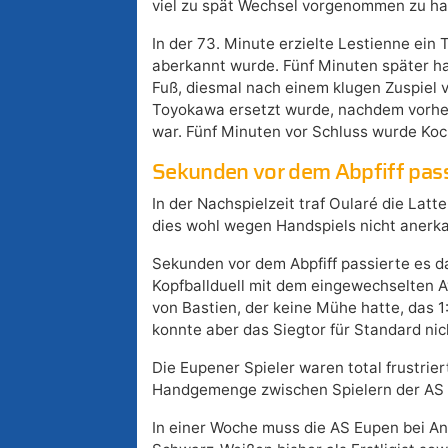
viel zu spät Wechsel vorgenommen zu ha
In der 73. Minute erzielte Lestienne ein 
aberkannt wurde. Fünf Minuten später h
Fuß, diesmal nach einem klugen Zuspiel v
Toyokawa ersetzt wurde, nachdem vorher
war. Fünf Minuten vor Schluss wurde Koc
Sekunden vor dem Abpfiff pass
In der Nachspielzeit traf Oularé die Lat
dies wohl wegen Handspiels nicht anerk
Sekunden vor dem Abpfiff passierte es 
Kopfballduell mit dem eingewechselten Ave
von Bastien, der keine Mühe hatte, das 1
konnte aber das Siegtor für Standard nic
Die Eupener Spieler waren total frustrie
Handgemenge zwischen Spielern der AS 
In einer Woche muss die AS Eupen bei A