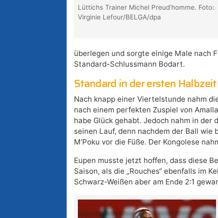
Lüttichs Trainer Michel Preud’homme. Foto:
Virginie Lefour/BELGA/dpa
überlegen und sorgte einige Male nach Fr
Standard-Schlussmann Bodart.
Standard in der ersten Halbzeit
Nach knapp einer Viertelstunde nahm die
nach einem perfekten Zuspiel von Amalla
habe Glück gehabt. Jedoch nahm in der di
seinen Lauf, denn nachdem der Ball wie b
M‘Poku vor die Füße. Der Kongolese nahm
Eupen musste jetzt hoffen, dass diese Be
Saison, als die „Rouches“ ebenfalls im 
Schwarz-Weißen aber am Ende 2:1 gewa