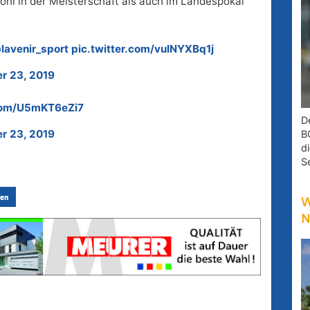
ohl in der Meisterschaft als auch im Landespokal
lavenir_sport
pic.twitter.com/vuINYXBq1j
r 23, 2019
.com/U5mKT6eZi7
D
r 23, 2019
B
d
S
en
W
N