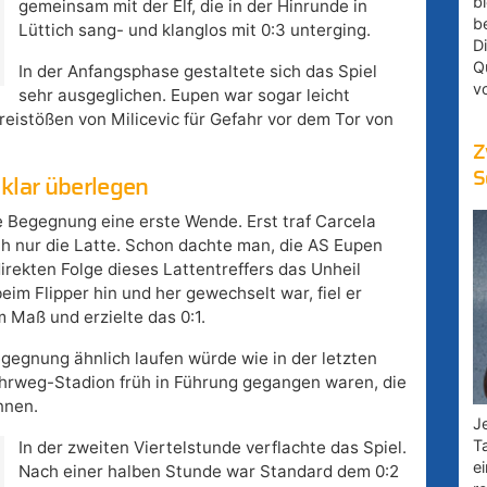
bl
gemeinsam mit der Elf, die in der Hinrunde in
b
Lüttich sang- und klanglos mit 0:3 unterging.
D
Q
In der Anfangsphase gestaltete sich das Spiel
v
sehr ausgeglichen. Eupen war sogar leicht
eistößen von Milicevic für Gefahr vor dem Tor von
Z
S
 klar überlegen
 Begegnung eine erste Wende. Erst traf Carcela
h nur die Latte. Schon dachte man, die AS Eupen
rekten Folge dieses Lattentreffers das Unheil
eim Flipper hin und her gewechselt war, fiel er
 Maß und erzielte das 0:1.
gegnung ähnlich laufen würde wie in der letzten
Kehrweg-Stadion früh in Führung gegangen waren, die
nnen.
Je
T
In der zweiten Viertelstunde verflachte das Spiel.
e
Nach einer halben Stunde war Standard dem 0:2