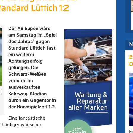
andard Lüttich 1:2
Der AS Eupen wäre
am Samstag im „Spiel
des Jahres“ gegen
N
Standard Lüttich fast
ein weiterer
E
Achtungserfolg
O
gelungen. Die
Schwarz-Weißen
verloren im
ausverkauften
l
Kehrweg-Stadion
durch ein Gegentor in
der Nachspielzeit 1:2.
Eine fantastische
ch häufiger wünschen
E