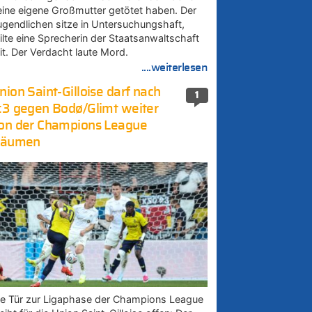
eine eigene Großmutter getötet haben. Der
ugendlichen sitze in Untersuchungshaft,
eilte eine Sprecherin der Staatsanwaltschaft
it. Der Verdacht laute Mord.
....weiterlesen
nion Saint-Gilloise darf nach
1
:3 gegen Bodø/Glimt weiter
on der Champions League
räumen
ie Tür zur Ligaphase der Champions League