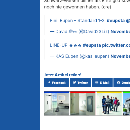
Schwarz-Weißen bisher als Erstligist sow
noch nie gewonnen haben. (cre)
Fini! Eupen – Standard 1-2.
#eupsta
@
— David 💭👀 (@David23Liz)
Novembe
LINE-UP 🔥🔥🔥
#eupsta
pic.twitter
— KAS Eupen (@kas_eupen)
Novembe
Jetzt Artikel teilen!
Facebook
Twitter
E-Mail
Druck