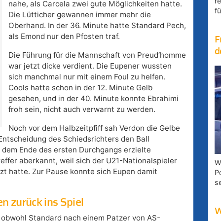
r
nahe, als Carcela zwei gute Möglichkeiten hatte.
fü
Die Lütticher gewannen immer mehr die
Oberhand. In der 36. Minute hatte Standard Pech,
als Emond nur den Pfosten traf.
F
d
Die Führung für die Mannschaft von Preud‘homme
war jetzt dicke verdient. Die Eupener wussten
sich manchmal nur mit einem Foul zu helfen.
Cools hatte schon in der 12. Minute Gelb
gesehen, und in der 40. Minute konnte Ebrahimi
froh sein, nicht auch verwarnt zu werden.
Noch vor dem Halbzeitpfiff sah Verdon die Gelbe
 Entscheidung des Schiedsrichters den Ball
 dem Ende des ersten Durchgangs erzielte
ffer aberkannt, weil sich der U21-Nationalspieler
W
tzt hatte. Zur Pause konnte sich Eupen damit
P
s
n zurück ins Spiel
W
, obwohl Standard nach einem Patzer von AS-