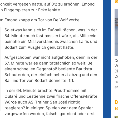
s
chkeit vergeben hatte, auf 0:2 zu erhöhen. Emond
en Fingerspitzen zur Ecke lenkte.
 von Emond knapp am Tor von De Wolf vorbei.
So etwas kann sich im Fußball rächen, was in der
54. Minute auch fast passiert wäre, als Milicevic
beinahe ein Missverständnis zwischen Laifis und
Bodart zum Ausgleich genutzt hätte.
Aufgeschoben war nicht aufgehoben, denn in der
D
57. Minute war es dann tatsächlich so weit: Bei
W
einem schnellen Gegenstoß bediente Bautista
D
Schouterden, der einfach beherzt abzog und den
D
Ball ins Tor von Bodart donnerte, 1:1.
n
a
In der 64. Minute brachte Preud‘homme mit
Oularé und Lestienne zwei frische Offensivkräfte.
Würde auch AS-Trainer San José richtig
D
reagieren? In einigen Spielen war dem Spanier
B
vorgeworfen worden, falsch, gar nicht oder erst