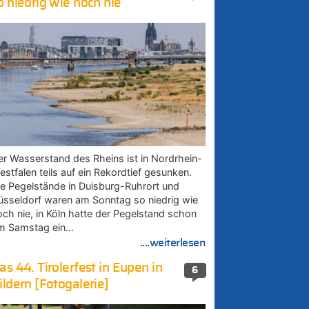
o niedrig wie noch nie
er Wasserstand des Rheins ist in Nordrhein-
estfalen teils auf ein Rekordtief gesunken.
ie Pegelstände in Duisburg-Ruhrort und
üsseldorf waren am Sonntag so niedrig wie
och nie, in Köln hatte der Pegelstand schon
m Samstag ein…
....weiterlesen
as 44. Tirolerfest in Eupen in
6
ildern [Fotogalerie]