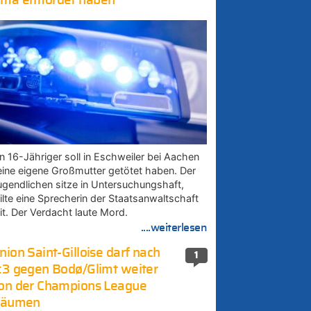
ma ermordet haben
in 16-Jähriger soll in Eschweiler bei Aachen
eine eigene Großmutter getötet haben. Der
ugendlichen sitze in Untersuchungshaft,
eilte eine Sprecherin der Staatsanwaltschaft
it. Der Verdacht laute Mord.
....weiterlesen
nion Saint-Gilloise darf nach
1
:3 gegen Bodø/Glimt weiter
on der Champions League
räumen