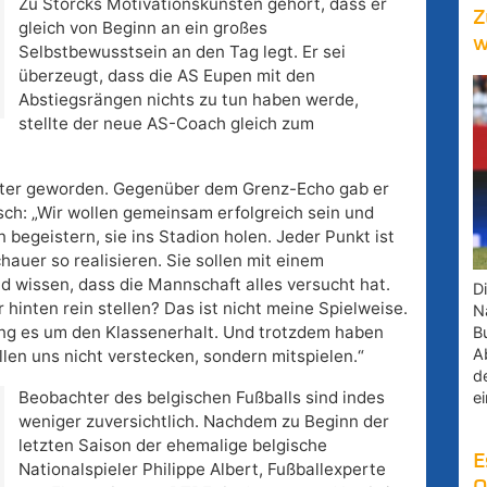
Zu Storcks Motivationskünsten gehört, dass er
Z
gleich von Beginn an ein großes
w
Selbstbewusstsein an den Tag legt. Er sei
überzeugt, dass die AS Eupen mit den
Abstiegsrängen nichts zu tun haben werde,
stellte der neue AS-Coach gleich zum
ster geworden. Gegenüber dem Grenz-Echo gab er
sch: „Wir wollen gemeinsam erfolgreich sein und
begeistern, sie ins Stadion holen. Jeder Punkt ist
hauer so realisieren. Sie sollen mit einem
 wissen, dass die Mannschaft alles versucht hat.
D
r hinten rein stellen? Das ist nicht meine Spielweise.
Na
ng es um den Klassenerhalt. Und trotzdem haben
B
A
llen uns nicht verstecken, sondern mitspielen.“
d
Beobachter des belgischen Fußballs sind indes
e
weniger zuversichtlich. Nachdem zu Beginn der
letzten Saison der ehemalige belgische
E
Nationalspieler Philippe Albert, Fußballexperte