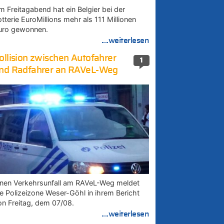
m Freitagabend hat ein Belgier bei der
tterie EuroMillions mehr als 111 Millionen
uro gewonnen.
....weiterlesen
ollision zwischen Autofahrer
1
nd Radfahrer an RAVeL-Weg
inen Verkehrsunfall am RAVeL-Weg meldet
ie Polizeizone Weser-Göhl in ihrem Bericht
on Freitag, dem 07/08.
....weiterlesen