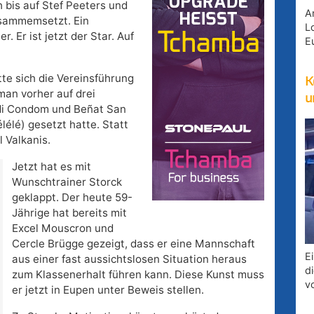
 bis auf Stef Peeters und
A
usammemsetzt. Ein
Lo
. Er ist jetzt der Star. Auf
E
te sich die Vereinsführung
K
an vorher auf drei
u
di Condom und Beñat San
élé) gesetzt hatte. Statt
 Valkanis.
Jetzt hat es mit
Wunschtrainer Storck
geklappt. Der heute 59-
Jährige hat bereits mit
Excel Mouscron und
Cercle Brügge gezeigt, dass er eine Mannschaft
E
aus einer fast aussichtslosen Situation heraus
d
zum Klassenerhalt führen kann. Diese Kunst muss
v
er jetzt in Eupen unter Beweis stellen.