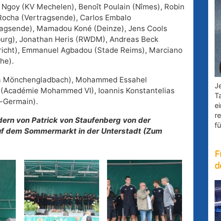
n Ngoy (KV Mechelen), Benoît Poulain (Nîmes), Robin
ocha (Vertragsende), Carlos Embalo
agsende), Mamadou Koné (Deinze), Jens Cools
burg), Jonathan Heris (RWDM), Andreas Beck
richt), Emmanuel Agbadou (Stade Reims), Marciano
he).
ia Mönchengladbach), Mohammed Essahel
Je
(Académie Mohammed VI), Ioannis Konstantelias
T
t-Germain).
e
r
ern von Patrick von Staufenberg von der
fü
 auf dem Sommermarkt in der Unterstadt (Zum
F
d