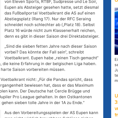
O
von Eleven Sports, RTBF, Sudpresse und Le Soir,
Eupen als Absteiger gesehen hatte, setzt diesmal
das Fußballportal Voetbalkrant die AS auf einen
Abstiegsplatz (Rang 17). Nur der RFC Seraing
schneidet noch schlechter ab (,Platz 18). Selbst
Platz 16 würde nicht zum Klassenerhalt reichen,
denn es gibt in dieser Saison drei Direktabsteiger.
„Sind die sieben fetten Jahre nach dieser Saison
vorbei? Das könnte der Fall sein“, schreibt
Voetbalkrant. Eupen habe „reinen Tisch gemacht“
E
, die keine Erfahrung in der belgischen Liga haben.
s
 harte Saison vorbereiten müssen.
J
t
Voetbalkrant nicht: „Für die Pandas spricht, dass
m
 Vergangenheit bewiesen hat, dass er das Maximum
olen kann. Der Deutsche hat Cercle Brügge und
U
 Jupiler Pro League gehalten. In den Ostkantonen
3
 gehen sieben tolle Jahre in der 1A zu Ende.“
v
Aus den Vorbereitungsspielen der AS Eupen kann
t