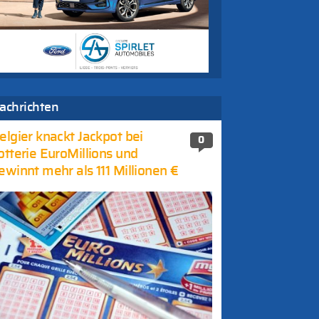
achrichten
elgier knackt Jackpot bei
0
otterie EuroMillions und
ewinnt mehr als 111 Millionen €