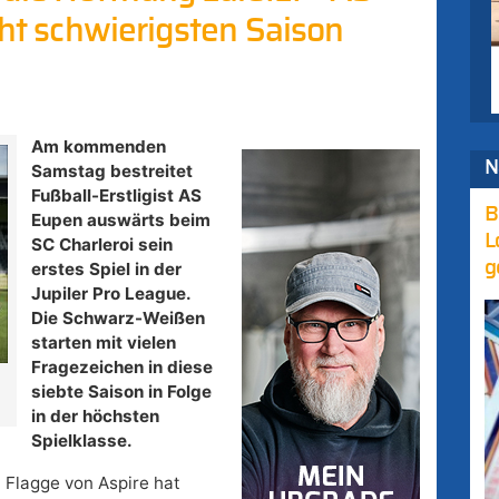
cht schwierigsten Saison
Am kommenden
N
Samstag bestreitet
Fußball-Erstligist AS
B
Eupen auswärts beim
L
SC Charleroi sein
g
erstes Spiel in der
Jupiler Pro League.
Die Schwarz-Weißen
starten mit vielen
Fragezeichen in diese
siebte Saison in Folge
in der höchsten
Spielklasse.
 Flagge von Aspire hat