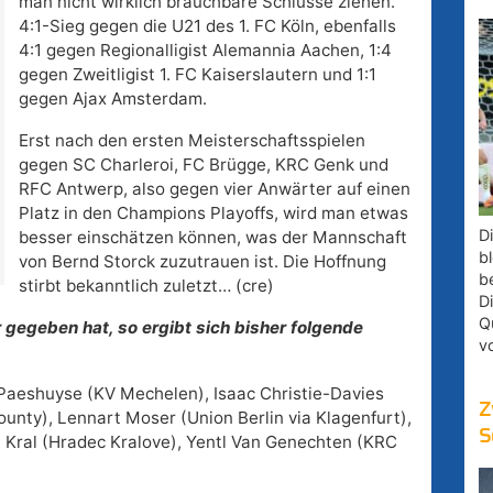
man nicht wirklich brauchbare Schlüsse ziehen.
4:1-Sieg gegen die U21 des 1. FC Köln, ebenfalls
4:1 gegen Regionalligist Alemannia Aachen, 1:4
gegen Zweitligist 1. FC Kaiserslautern und 1:1
gegen Ajax Amsterdam.
Erst nach den ersten Meisterschaftsspielen
gegen SC Charleroi, FC Brügge, KRC Genk und
RFC Antwerp, also gegen vier Anwärter auf einen
Platz in den Champions Playoffs, wird man etwas
D
besser einschätzen können, was der Mannschaft
bl
von Bernd Storck zuzutrauen ist. Die Hoffnung
b
stirbt bekanntlich zuletzt… (cre)
D
Q
r gegeben hat, so ergibt sich bisher folgende
v
Paeshuyse (KV Mechelen), Isaac Christie-Davies
Z
unty), Lennart Moser (Union Berlin via Klagenfurt),
S
 Kral (Hradec Kralove), Yentl Van Genechten (KRC