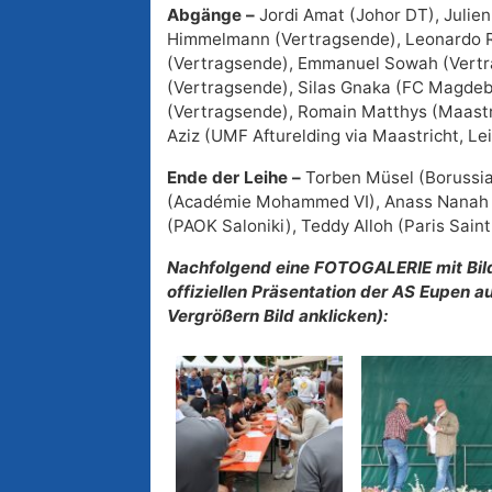
Abgänge –
Jordi Amat (Johor DT), Julie
Himmelmann (Vertragsende), Leonardo R
(Vertragsende), Emmanuel Sowah (Vertr
(Vertragsende), Silas Gnaka (FC Magde
(Vertragsende), Romain Matthys (Maast
Aziz (UMF Afturelding via Maastricht, Lei
Ende der Leihe –
Torben Müsel (Boruss
(Académie Mohammed VI), Anass Nanah 
(PAOK Saloniki), Teddy Alloh (Paris Sain
Nachfolgend eine FOTOGALERIE mit Bild
offiziellen Präsentation der AS Eupen
Vergrößern Bild anklicken):