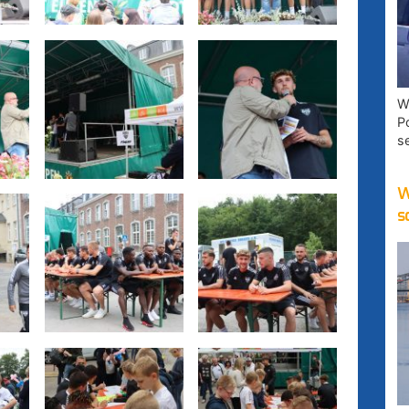
W
P
s
W
s