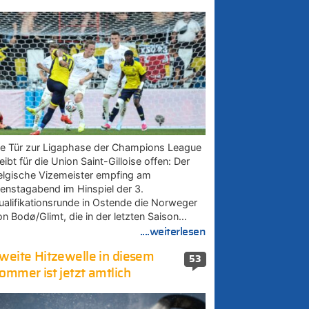
ie Tür zur Ligaphase der Champions League
eibt für die Union Saint-Gilloise offen: Der
elgische Vizemeister empfing am
ienstagabend im Hinspiel der 3.
ualifikationsrunde in Ostende die Norweger
on Bodø/Glimt, die in der letzten Saison…
....weiterlesen
weite Hitzewelle in diesem
53
ommer ist jetzt amtlich