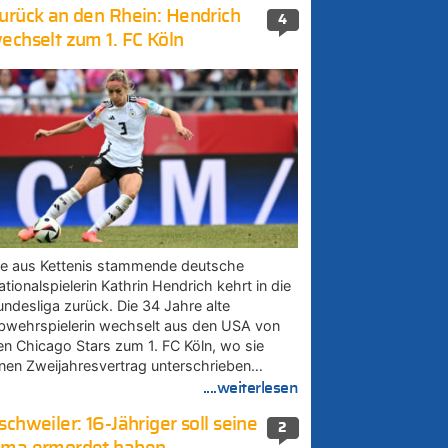
urück an den Rhein: Hendrich
4
echselt zum 1. FC Köln
ie aus Kettenis stammende deutsche
tionalspielerin Kathrin Hendrich kehrt in die
undesliga zurück. Die 34 Jahre alte
bwehrspielerin wechselt aus den USA von
en Chicago Stars zum 1. FC Köln, wo sie
inen Zweijahresvertrag unterschrieben…
....weiterlesen
schweiler: 16-Jähriger soll seine
2