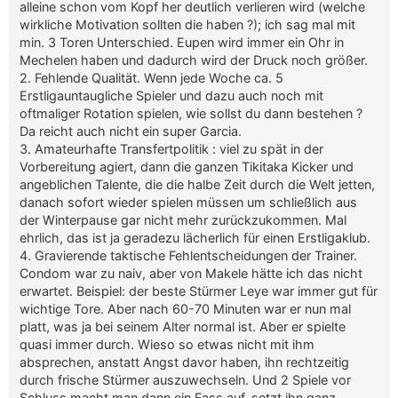
alleine schon vom Kopf her deutlich verlieren wird (welche
wirkliche Motivation sollten die haben ?); ich sag mal mit
min. 3 Toren Unterschied. Eupen wird immer ein Ohr in
Mechelen haben und dadurch wird der Druck noch größer.
2. Fehlende Qualität. Wenn jede Woche ca. 5
Erstligauntaugliche Spieler und dazu auch noch mit
oftmaliger Rotation spielen, wie sollst du dann bestehen ?
Da reicht auch nicht ein super Garcia.
3. Amateurhafte Transfertpolitik : viel zu spät in der
Vorbereitung agiert, dann die ganzen Tikitaka Kicker und
angeblichen Talente, die die halbe Zeit durch die Welt jetten,
danach sofort wieder spielen müssen um schließlich aus
der Winterpause gar nicht mehr zurückzukommen. Mal
ehrlich, das ist ja geradezu lächerlich für einen Erstligaklub.
4. Gravierende taktische Fehlentscheidungen der Trainer.
Condom war zu naiv, aber von Makele hätte ich das nicht
erwartet. Beispiel: der beste Stürmer Leye war immer gut für
wichtige Tore. Aber nach 60-70 Minuten war er nun mal
platt, was ja bei seinem Alter normal ist. Aber er spielte
quasi immer durch. Wieso so etwas nicht mit ihm
absprechen, anstatt Angst davor haben, ihn rechtzeitig
durch frische Stürmer auszuwechseln. Und 2 Spiele vor
Schluss macht man dann ein Fass auf, setzt ihn ganz