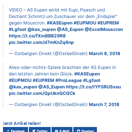
VIDEO – AS Eupen wirbt mit Eupi, Paasch und
Dechant Schmitz um Zuschauer vor dem „Endspiel“
gegen Mouscron.
#KASEupen
#EUPMOU
#EUPREM
#Lgfoot
@kas_eupen
@AS_Eupen
@ExcelMouscron
https://t.co/fXmBBB29R8
pic.twitter.com/d7mKnZq6np
— Ostbelgien Direkt (@OstbelDirekt)
March 8, 2018
Alles-oder-nichts-Spiele brachten der AS Eupen in
den letzten Jahren kein Glück.
#KASEupen
#EUPMOU
#EUPREM
#ProLeague
#Lgfoot
@kas_eupen
@AS_Eupen
https://t.co/tYFSRUSxeu
pic.twitter.com/QpUknQCQCk
— Ostbelgien Direkt (@OstbelDirekt)
March 7, 2018
Jetzt Artikel teilen!
Facebook
Twitter
E-Mail
Drucken