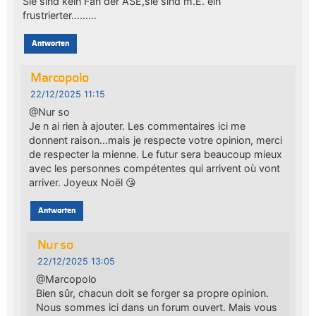
Sie sind kein Fan der ASE,sie sind m.E. ein
frustrierter………
Antworten
Marcopolo
22/12/2025 11:15
@Nur so
Je n ai rien à ajouter. Les commentaires ici me
donnent raison…mais je respecte votre opinion, merci
de respecter la mienne. Le futur sera beaucoup mieux
avec les personnes compétentes qui arrivent où vont
arriver. Joyeux Noël 😘
Antworten
Nur so
22/12/2025 13:05
@Marcopolo
Bien sûr, chacun doit se forger sa propre opinion.
Nous sommes ici dans un forum ouvert. Mais vous