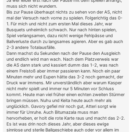
Ja wer leider erst nach der Pause mit dem spielen anfängt,
muss sich nicht wundern.
Bis zur Pause überhaupt nichts zu sehen von der AS, nicht
mal der Versuch nach vorne zu spielen. Folgerichtig das 0-
1. Für mich und nicht zum ersten Mal dieses Jahr, war
Busquets unheimlich schwach. Nur nach hinten spielen,
Spiel verlangsamen, dazu nicht wenige Fehlpässe und
Ballverluste durch zu langsames agieren. Aber es gab auch
2-3 andere Totalausfälle.
Dann machst du Sekunden nach der Pause den Ausgleich
und endlich wird man wach. Nach dem Platzverweis war
die AS dann stark und kassiert dumm das 1-2, was nach
einem Freistoß aber immer passieren kann. Noch ein paar
Minuten mehr und Eupen hätte das 3-2 noch gemacht, der
Druck war immens. Mir unverständlich aber warum Kasper
nicht mehr spielt und immer nur 5 Minuten vor Schluss
kommt. Heute man viel früher einen echten zweiten Stürmer
bringen müssen. Nuhu und Keita heute auch mehr als
unglücklich. Gavory gefiel mir noch gut, Atteri sorgt wie
immer für Unruhe. Auch Bitumazala muss man
hervorheben, er holt die rote Karte raus und macht das 2-2.
Es ist was drin noch dieses Jahr, aber dieses ewige
sinnlose und sterile Ballgeschiebe auch oder vor allem im