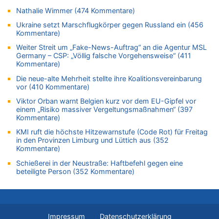
06.08.2026 - 11:46 von Ermitler zu
Nathalie Wimmer (474 Kommentare)
Zweite Hitzewelle in diesem Sommer ist jetzt amtlich
Ukraine setzt Marschflugkörper gegen Russland ein (456
06.08.2026 - 11:42 von Willi Müller zu
Kommentare)
Eschweiler: 16-Jähriger soll seine Oma ermordet haben
Weiter Streit um „Fake-News-Auftrag“ an die Agentur MSL
06.08.2026 - 11:35 von ne Hondsjong zu
Germany – CSP: „Völlig falsche Vorgehensweise“ (411
Zweite Hitzewelle in diesem Sommer ist jetzt amtlich
Kommentare)
06.08.2026 - 11:11 von Dax zu
Die neue-alte Mehrheit stellte ihre Koalitionsvereinbarung
Wie kam es zur Ceuta-Krise?
vor (410 Kommentare)
06.08.2026 - 10:39 von Mungo zu
Viktor Orban warnt Belgien kurz vor dem EU-Gipfel vor
einem „Risiko massiver Vergeltungsmaßnahmen“ (397
Wasserstand des Rheins in NRW so niedrig wie noch nie
Kommentare)
06.08.2026 - 10:34 von Ostbelgien Direkt zu
KMI ruft die höchste Hitzewarnstufe (Code Rot) für Freitag
Tessa Wullaert knackt die 100-Tore-Marke für die Red Flames
in den Provinzen Limburg und Lüttich aus (352
06.08.2026 - 10:20 von Dax zu
Kommentare)
Zweite Hitzewelle in diesem Sommer ist jetzt amtlich
Schießerei in der Neustraße: Haftbefehl gegen eine
06.08.2026 - 10:18 von Dax zu
beteiligte Person (352 Kommentare)
Wasserstand des Rheins in NRW so niedrig wie noch nie
06.08.2026 - 10:17 von Richtig zu
Wasserstand des Rheins in NRW so niedrig wie noch nie
Impressum
Datenschutzerklärung
06.08.2026 - 10:16 von Dax zu