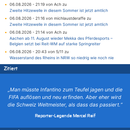
06.08.2026 - 21:19 von Ach zu
Zweite Hitzewelle in diesem Sommer ist jetzt amtlich
06.08.2026 - 21:16 von michlaustderaffe zu
Zweite Hitzewelle in diesem Sommer ist jetzt amtlich
06.08.2026 - 21:14 von Ach zu
Aachen ab 11. August wieder Mekka des Pferdesports –
Belgien setzt bei Reit-WM auf starke Springreiter
06.08.2026 - 20:43 von 5/11 zu
Wasserstand des Rheins in NRW so niedrig wie noch nie
06.08.2026 - 20:35 von Wolfgang2 zu
Zitiert
Zurück an den Rhein: Hendrich wechselt zum 1. FC Köln
06.08.2026 - 20:16 von Panda46 zu
AS Eupen: „Keiner weiß, wohin die Reise geht…“
„Man müsste Infantino zum Teufel jagen und die
06.08.2026 - 19:17 von Guido Scholzen zu
FIFA auflösen und neu erfinden. Aber eher wird
Zweite Hitzewelle in diesem Sommer ist jetzt amtlich
die Schweiz Weltmeister, als dass das passiert.“
06.08.2026 - 19:14 von JoKrings zu
Zweite Hitzewelle in diesem Sommer ist jetzt amtlich
Reporter-Legende Marcel Reif
06.08.2026 - 18:40 von Ostbelgien Direkt zu
Felice Mazzu soll Cheftrainer der AS Eupen werden