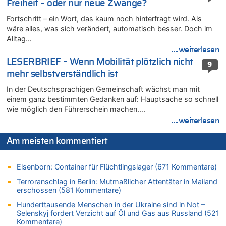
Freiheit – oder nur neue Zwänge?
06.08.2026 - 12:41 von Hugo Egon Bernhard von Sinnen zu
Frau hörte Stimmen aus Haus des verstorbenen Nachbarn
Fortschritt – ein Wort, das kaum noch hinterfragt wird. Als
06.08.2026 - 12:36 von Gärlinde zu
wäre alles, was sich verändert, automatisch besser. Doch im
Alltag…
Aachen ab 11. August wieder Mekka des Pferdesports –
Belgien setzt bei Reit-WM auf starke Springreiter
....weiterlesen
LESERBRIEF – Wenn Mobilität plötzlich nicht
06.08.2026 - 12:26 von Guido Scholzen zu
9
Zweite Hitzewelle in diesem Sommer ist jetzt amtlich
mehr selbstverständlich ist
06.08.2026 - 12:17 von Sparwasser zu
In der Deutschsprachigen Gemeinschaft wächst man mit
Zweite Hitzewelle in diesem Sommer ist jetzt amtlich
einem ganz bestimmten Gedanken auf: Hauptsache so schnell
wie möglich den Führerschein machen….
06.08.2026 - 12:13 von Dax zu
....weiterlesen
Zweite Hitzewelle in diesem Sommer ist jetzt amtlich
06.08.2026 - 12:13 von Heinz F. zu
Am meisten kommentiert
Mehrere Menschen in Londons City niedergestochen
06.08.2026 - 12:13 von Hugo Egon Bernhard von Sinnen zu
Elsenborn: Container für Flüchtlingslager (671 Kommentare)
Zweite Hitzewelle in diesem Sommer ist jetzt amtlich
Terroranschlag in Berlin: Mutmaßlicher Attentäter in Mailand
06.08.2026 - 12:08 von Medium zu
erschossen (581 Kommentare)
Frau hörte Stimmen aus Haus des verstorbenen Nachbarn
Hunderttausende Menschen in der Ukraine sind in Not –
06.08.2026 - 11:52 von Hubert F. zu
Selenskyj fordert Verzicht auf Öl und Gas aus Russland (521
Zweite Hitzewelle in diesem Sommer ist jetzt amtlich
Kommentare)