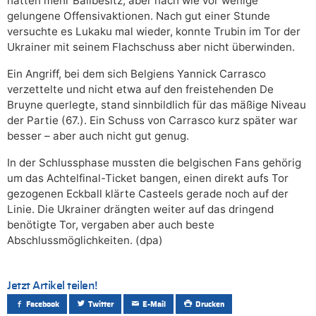
hatten mehr Ballbesitz, aber nach wie vor wenige
gelungene Offensivaktionen. Nach gut einer Stunde
versuchte es Lukaku mal wieder, konnte Trubin im Tor der
Ukrainer mit seinem Flachschuss aber nicht überwinden.
Ein Angriff, bei dem sich Belgiens Yannick Carrasco
verzettelte und nicht etwa auf den freistehenden De
Bruyne querlegte, stand sinnbildlich für das mäßige Niveau
der Partie (67.). Ein Schuss von Carrasco kurz später war
besser – aber auch nicht gut genug.
In der Schlussphase mussten die belgischen Fans gehörig
um das Achtelfinal-Ticket bangen, einen direkt aufs Tor
gezogenen Eckball klärte Casteels gerade noch auf der
Linie. Die Ukrainer drängten weiter auf das dringend
benötigte Tor, vergaben aber auch beste
Abschlussmöglichkeiten. (dpa)
Jetzt Artikel teilen!
Facebook
Twitter
E-Mail
Drucken