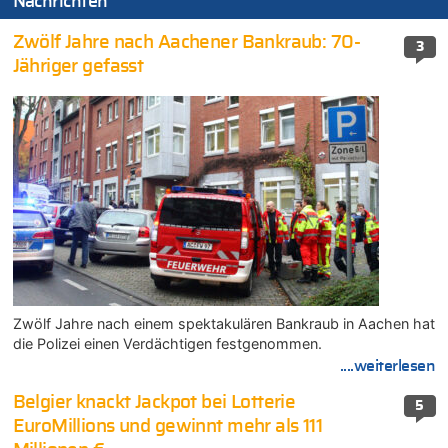
Nachrichten
Zwölf Jahre nach Aachener Bankraub: 70-
3
Jähriger gefasst
Zwölf Jahre nach einem spektakulären Bankraub in Aachen hat
die Polizei einen Verdächtigen festgenommen.
....weiterlesen
Belgier knackt Jackpot bei Lotterie
5
EuroMillions und gewinnt mehr als 111