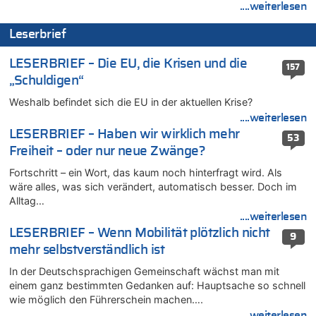
....weiterlesen
08.08.2026 - 21:46 von Frage zu
Leipzig, Mechernich und die Frage: Wer steckt hinter den
Leserbrief
Drohnen mit Strengstoff? War es Russland?
08.08.2026 - 21:33 von Frage zu
LESERBRIEF – Die EU, die Krisen und die
157
Zwölf Jahre nach Aachener Bankraub: 70-Jähriger gefasst
„Schuldigen“
08.08.2026 - 21:28 von Noah Parmentier zu
Weshalb befindet sich die EU in der aktuellen Krise?
Leipzig, Mechernich und die Frage: Wer steckt hinter den
Drohnen mit Strengstoff? War es Russland?
....weiterlesen
LESERBRIEF – Haben wir wirklich mehr
08.08.2026 - 21:11 von Mungo zu
53
Freiheit – oder nur neue Zwänge?
Leipzig, Mechernich und die Frage: Wer steckt hinter den
Drohnen mit Strengstoff? War es Russland?
Fortschritt – ein Wort, das kaum noch hinterfragt wird. Als
08.08.2026 - 20:49 von Marcel Scholzen Eimerscheid zu
wäre alles, was sich verändert, automatisch besser. Doch im
Leipzig, Mechernich und die Frage: Wer steckt hinter den
Alltag…
Drohnen mit Strengstoff? War es Russland?
....weiterlesen
08.08.2026 - 20:34 von Dax zu
LESERBRIEF – Wenn Mobilität plötzlich nicht
9
Wasserstand des Rheins in NRW so niedrig wie noch nie
mehr selbstverständlich ist
08.08.2026 - 20:32 von Joseph Meyer zu
In der Deutschsprachigen Gemeinschaft wächst man mit
Leipzig, Mechernich und die Frage: Wer steckt hinter den
einem ganz bestimmten Gedanken auf: Hauptsache so schnell
Drohnen mit Strengstoff? War es Russland?
wie möglich den Führerschein machen….
08.08.2026 - 20:20 von Joseph Meyer zu
....weiterlesen