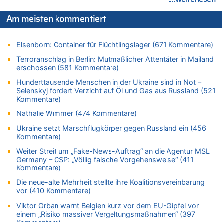
Leipzig, Mechernich und die Frage: Wer steckt hinter den
Drohnen mit Strengstoff? War es Russland?
Am meisten kommentiert
08.08.2026 - 20:19 von Peter G zu
Zwölf Jahre nach Aachener Bankraub: 70-Jähriger gefasst
Elsenborn: Container für Flüchtlingslager (671 Kommentare)
08.08.2026 - 20:17 von Russentrolle zu
Terroranschlag in Berlin: Mutmaßlicher Attentäter in Mailand
Leipzig, Mechernich und die Frage: Wer steckt hinter den
erschossen (581 Kommentare)
Drohnen mit Strengstoff? War es Russland?
Hunderttausende Menschen in der Ukraine sind in Not –
08.08.2026 - 20:16 von Dax zu
Selenskyj fordert Verzicht auf Öl und Gas aus Russland (521
Wasserstand des Rheins in NRW so niedrig wie noch nie
Kommentare)
08.08.2026 - 20:13 von Dax zu
Nathalie Wimmer (474 Kommentare)
Zweite Hitzewelle in diesem Sommer ist jetzt amtlich
Ukraine setzt Marschflugkörper gegen Russland ein (456
08.08.2026 - 20:09 von Dax zu
Kommentare)
Zweite Hitzewelle in diesem Sommer ist jetzt amtlich
Weiter Streit um „Fake-News-Auftrag“ an die Agentur MSL
08.08.2026 - 20:06 von Dax zu
Germany – CSP: „Völlig falsche Vorgehensweise“ (411
Kommentare)
Zweite Hitzewelle in diesem Sommer ist jetzt amtlich
08.08.2026 - 19:00 von Peter G zu
Die neue-alte Mehrheit stellte ihre Koalitionsvereinbarung
vor (410 Kommentare)
Leipzig, Mechernich und die Frage: Wer steckt hinter den
Drohnen mit Strengstoff? War es Russland?
Viktor Orban warnt Belgien kurz vor dem EU-Gipfel vor
einem „Risiko massiver Vergeltungsmaßnahmen“ (397
08.08.2026 - 18:48 von Marcel Scholzen Eimerscheid zu