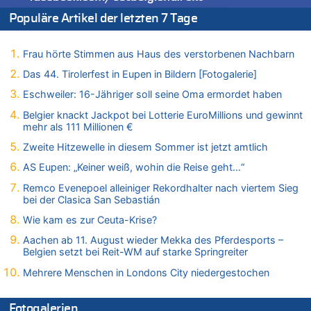
Drohnen mit Strengstoff? War es Russland?
Populäre Artikel der letzten 7 Tage
09.08.2026 - 08:21 von Zuhörer zu
Aachen ab 11. August wieder Mekka des Pferdesports –
Frau hörte Stimmen aus Haus des verstorbenen Nachbarn
Belgien setzt bei Reit-WM auf starke Springreiter
Das 44. Tirolerfest in Eupen in Bildern [Fotogalerie]
09.08.2026 - 07:40 von SoSo zu
Aachen ab 11. August wieder Mekka des Pferdesports –
Eschweiler: 16-Jähriger soll seine Oma ermordet haben
Belgien setzt bei Reit-WM auf starke Springreiter
Belgier knackt Jackpot bei Lotterie EuroMillions und gewinnt
09.08.2026 - 07:00 von Zuhörer zu
mehr als 111 Millionen €
Wasserstand des Rheins in NRW so niedrig wie noch nie
Zweite Hitzewelle in diesem Sommer ist jetzt amtlich
09.08.2026 - 01:41 von Hugo Egon Bernhard von Sinnen zu
AS Eupen: „Keiner weiß, wohin die Reise geht…“
Leipzig, Mechernich und die Frage: Wer steckt hinter den
Drohnen mit Strengstoff? War es Russland?
Remco Evenepoel alleiniger Rekordhalter nach viertem Sieg
bei der Clasica San Sebastián
09.08.2026 - 01:10 von Peter S. zu
Leipzig, Mechernich und die Frage: Wer steckt hinter den
Wie kam es zur Ceuta-Krise?
Drohnen mit Strengstoff? War es Russland?
Aachen ab 11. August wieder Mekka des Pferdesports –
09.08.2026 - 01:07 von Peter S. zu
Belgien setzt bei Reit-WM auf starke Springreiter
Leipzig, Mechernich und die Frage: Wer steckt hinter den
Mehrere Menschen in Londons City niedergestochen
Drohnen mit Strengstoff? War es Russland?
09.08.2026 - 01:05 von Peter S. zu
Fotogalerien