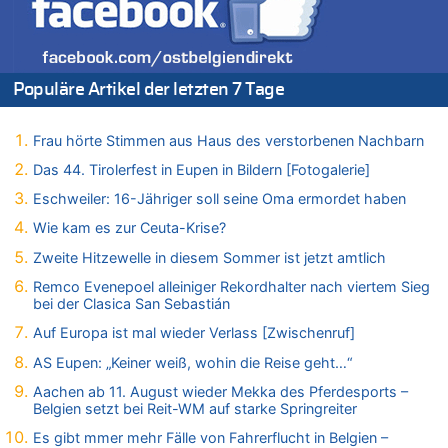
07.08.2026 - 15:30 von Soso zu
Aachen ab 11. August wieder Mekka des Pferdesports –
Belgien setzt bei Reit-WM auf starke Springreiter
07.08.2026 - 15:13 von Joseph Meyer zu
Populäre Artikel der letzten 7 Tage
Mark van Bommel offiziell als neuer Nationalcoach der Roten
Teufel vorgestellt: „Ist mir eine große Ehre“
Frau hörte Stimmen aus Haus des verstorbenen Nachbarn
07.08.2026 - 15:06 von Wolfgang2 zu
Kollision zwischen Autofahrer und Radfahrer an RAVeL-Weg
Das 44. Tirolerfest in Eupen in Bildern [Fotogalerie]
07.08.2026 - 14:35 von Vorfahrt zu
Eschweiler: 16-Jähriger soll seine Oma ermordet haben
In Belgien missachten zwei von drei Autofahrern das
Wie kam es zur Ceuta-Krise?
Tempolimit in 30er-Zonen – Untersuchung von Vias
Zweite Hitzewelle in diesem Sommer ist jetzt amtlich
07.08.2026 - 14:33 von Ostbelgien Direkt zu
Offiziell: Van Bommel wird Belgiens Nationaltrainer
Remco Evenepoel alleiniger Rekordhalter nach viertem Sieg
bei der Clasica San Sebastián
07.08.2026 - 13:39 von alter weißer mann zu
Zurück an den Rhein: Hendrich wechselt zum 1. FC Köln
Auf Europa ist mal wieder Verlass [Zwischenruf]
07.08.2026 - 13:39 von Ach zu
AS Eupen: „Keiner weiß, wohin die Reise geht…“
Aachen ab 11. August wieder Mekka des Pferdesports –
Aachen ab 11. August wieder Mekka des Pferdesports –
Belgien setzt bei Reit-WM auf starke Springreiter
Belgien setzt bei Reit-WM auf starke Springreiter
07.08.2026 - 13:31 von Guido Scholzen zu
Es gibt mmer mehr Fälle von Fahrerflucht in Belgien –
Wasserstand des Rheins in NRW so niedrig wie noch nie