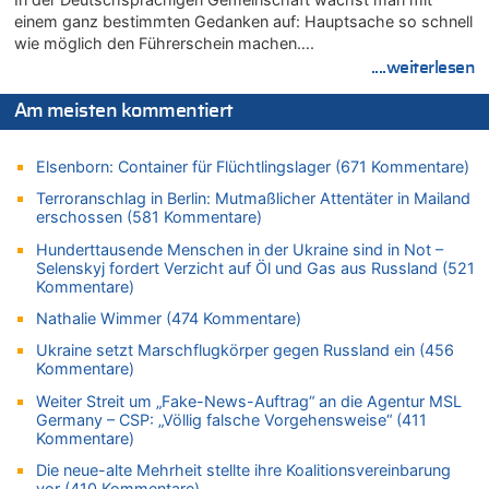
07.08.2026 - 10:05 von N. A. Klar zu
einem ganz bestimmten Gedanken auf: Hauptsache so schnell
In Belgien missachten zwei von drei Autofahrern das
wie möglich den Führerschein machen….
Tempolimit in 30er-Zonen – Untersuchung von Vias
....weiterlesen
07.08.2026 - 09:31 von Ermitler zu
Das 44. Tirolerfest in Eupen in Bildern [Fotogalerie]
Am meisten kommentiert
07.08.2026 - 09:18 von Noppi zu
AS Eupen: „Keiner weiß, wohin die Reise geht…“
Elsenborn: Container für Flüchtlingslager (671 Kommentare)
07.08.2026 - 09:03 von JoKrings zu
Terroranschlag in Berlin: Mutmaßlicher Attentäter in Mailand
Zweite Hitzewelle in diesem Sommer ist jetzt amtlich
erschossen (581 Kommentare)
07.08.2026 - 01:12 von WK zu
Hunderttausende Menschen in der Ukraine sind in Not –
Warum die Waldbrände in Frankreich und Spanien Rekorde
Selenskyj fordert Verzicht auf Öl und Gas aus Russland (521
brechen [Fragen & Antworten]
Kommentare)
07.08.2026 - 01:03 von Hugo Egon Bernhard von Sinnen zu
Nathalie Wimmer (474 Kommentare)
Zweite Hitzewelle in diesem Sommer ist jetzt amtlich
Ukraine setzt Marschflugkörper gegen Russland ein (456
07.08.2026 - 00:50 von WK zu
Kommentare)
Wie kam es zur Ceuta-Krise?
Weiter Streit um „Fake-News-Auftrag“ an die Agentur MSL
07.08.2026 - 00:06 von 5/11 zu
Germany – CSP: „Völlig falsche Vorgehensweise“ (411
Kommentare)
Mehrere Menschen in Londons City niedergestochen
Die neue-alte Mehrheit stellte ihre Koalitionsvereinbarung
06.08.2026 - 23:53 von Foto Anneliese zu
vor (410 Kommentare)