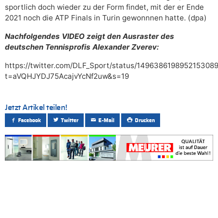
sportlich doch wieder zu der Form findet, mit der er Ende
2021 noch die ATP Finals in Turin gewonnnen hatte. (dpa)
Nachfolgendes VIDEO zeigt den Ausraster des
deutschen Tennisprofis Alexander Zverev:
https://twitter.com/DLF_Sport/status/149638619895215308
t=aVQHJYDJ75AcajvYcNf2uw&s=19
Jetzt Artikel teilen!
Facebook
Twitter
E-Mail
Drucken