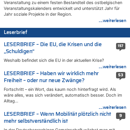
Veranstaltung zu einem festen Bestandteil des ostbelgischen
07.08.2026 - 11:23 von Dax zu
Veranstaltungskalenders entwickelt und unterstützt Jahr für
In Belgien missachten zwei von drei Autofahrern das
Jahr soziale Projekte in der Region.
Tempolimit in 30er-Zonen – Untersuchung von Vias
....weiterlesen
07.08.2026 - 11:20 von JoKrings zu
Leserbrief
In Belgien missachten zwei von drei Autofahrern das
Tempolimit in 30er-Zonen – Untersuchung von Vias
LESERBRIEF – Die EU, die Krisen und die
157
07.08.2026 - 11:15 von Dax zu
„Schuldigen“
Wie kam es zur Ceuta-Krise?
Weshalb befindet sich die EU in der aktuellen Krise?
07.08.2026 - 11:12 von Frage zu
Wasserstand des Rheins in NRW so niedrig wie noch nie
....weiterlesen
LESERBRIEF – Haben wir wirklich mehr
07.08.2026 - 10:29 von Soso zu
53
Freiheit – oder nur neue Zwänge?
Aachen ab 11. August wieder Mekka des Pferdesports –
Belgien setzt bei Reit-WM auf starke Springreiter
Fortschritt – ein Wort, das kaum noch hinterfragt wird. Als
07.08.2026 - 10:23 von Opa zu
wäre alles, was sich verändert, automatisch besser. Doch im
In Belgien missachten zwei von drei Autofahrern das
Alltag…
Tempolimit in 30er-Zonen – Untersuchung von Vias
....weiterlesen
07.08.2026 - 10:05 von Ostbelgien Direkt zu
LESERBRIEF – Wenn Mobilität plötzlich nicht
9
Soll Belgien Tempolimit auf Autobahnen erhöhen? – In
mehr selbstverständlich ist
Tschechien ab 2024 maximal 150 km/h erlaubt
In der Deutschsprachigen Gemeinschaft wächst man mit