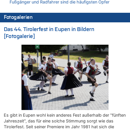
Fußgänger und Radfahrer sind die häufigsten Opfer
07.08.2026 - 13:23 von JoKrings zu
In Belgien missachten zwei von drei Autofahrern das
Fotogalerien
Tempolimit in 30er-Zonen – Untersuchung von Vias
07.08.2026 - 13:20 von JoKrings zu
Das 44. Tirolerfest in Eupen in Bildern
In Belgien missachten zwei von drei Autofahrern das
[Fotogalerie]
Tempolimit in 30er-Zonen – Untersuchung von Vias
07.08.2026 - 13:04 von Kein Raser zu
In Belgien missachten zwei von drei Autofahrern das
Tempolimit in 30er-Zonen – Untersuchung von Vias
07.08.2026 - 13:01 von Experten? zu
In Belgien missachten zwei von drei Autofahrern das
Tempolimit in 30er-Zonen – Untersuchung von Vias
07.08.2026 - 12:43 von JoKrings zu
Zweite Hitzewelle in diesem Sommer ist jetzt amtlich
07.08.2026 - 12:31 von Fassungslos zu
In Belgien missachten zwei von drei Autofahrern das
Tempolimit in 30er-Zonen – Untersuchung von Vias
Es gibt in Eupen wohl kein anderes Fest außerhalb der "fünften
07.08.2026 - 11:31 von Zuhörer zu
Jahreszeit", das für eine solche Stimmung sorgt wie das
In Belgien missachten zwei von drei Autofahrern das
Tirolerfest. Seit seiner Premiere im Jahr 1981 hat sich die
Tempolimit in 30er-Zonen – Untersuchung von Vias