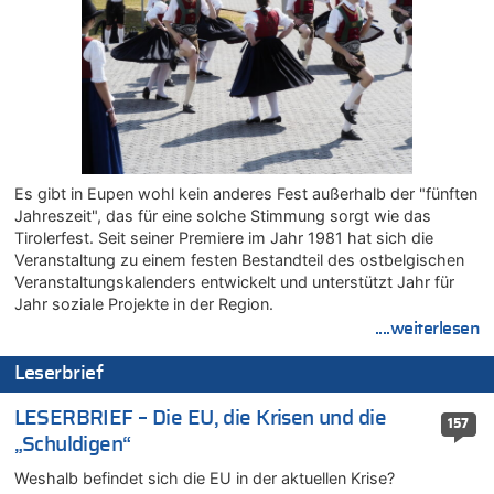
Aachen ab 11. August wieder Mekka des Pferdesports –
Belgien setzt bei Reit-WM auf starke Springreiter
07.08.2026 - 13:31 von Guido Scholzen zu
Wasserstand des Rheins in NRW so niedrig wie noch nie
07.08.2026 - 13:23 von JoKrings zu
In Belgien missachten zwei von drei Autofahrern das
Tempolimit in 30er-Zonen – Untersuchung von Vias
07.08.2026 - 13:20 von JoKrings zu
Es gibt in Eupen wohl kein anderes Fest außerhalb der "fünften
In Belgien missachten zwei von drei Autofahrern das
Jahreszeit", das für eine solche Stimmung sorgt wie das
Tempolimit in 30er-Zonen – Untersuchung von Vias
Tirolerfest. Seit seiner Premiere im Jahr 1981 hat sich die
07.08.2026 - 13:04 von Kein Raser zu
Veranstaltung zu einem festen Bestandteil des ostbelgischen
In Belgien missachten zwei von drei Autofahrern das
Veranstaltungskalenders entwickelt und unterstützt Jahr für
Tempolimit in 30er-Zonen – Untersuchung von Vias
Jahr soziale Projekte in der Region.
....weiterlesen
07.08.2026 - 13:01 von Experten? zu
In Belgien missachten zwei von drei Autofahrern das
Leserbrief
Tempolimit in 30er-Zonen – Untersuchung von Vias
07.08.2026 - 12:43 von JoKrings zu
LESERBRIEF – Die EU, die Krisen und die
157
Zweite Hitzewelle in diesem Sommer ist jetzt amtlich
„Schuldigen“
07.08.2026 - 12:31 von Fassungslos zu
Weshalb befindet sich die EU in der aktuellen Krise?
In Belgien missachten zwei von drei Autofahrern das