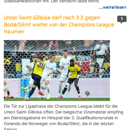
Staatsanwaltschaft mit. Der Verdacht laute Mord.
....weiterlesen
Union Saint-Gilloise darf nach 3:3 gegen
1
Bodø/Glimt weiter von der Champions League
träumen
Die Tür zur Ligaphase der Champions League bleibt für die
Union Saint-Gilloise offen: Der belgische Vizemeister empfing
am Dienstagabend im Hinspiel der 3. Qualifikationsrunde in
Ostende die Norweger von Bodø/Glimt, die in der letzten
Saison…