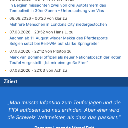
In Belgien missachten zwei von drei Autofahrern das
Tempolimit in 30er-Zonen – Untersuchung von Vias
08.08.2026 - 00:26 von klar zu
Mehrere Menschen in Londons City niedergestochen
07.08.2026 - 23:52 von Hans L. zu
Aachen ab 11. August wieder Mekka des Pferdesports –
Belgien setzt bei Reit-WM auf starke Springreiter
07.08.2026 - 22:12 von Pitstop zu
Mark van Bommel offiziell als neuer Nationalcoach der Roten
Teufel vorgestellt: „Ist mir eine große Ehre“
07.08.2026 - 22:03 von Ach zu
Aachen ab 11. August wieder Mekka des Pferdesports –
Zitiert
Belgien setzt bei Reit-WM auf starke Springreiter
07.08.2026 - 20:57 von michlaustderaffe zu
Zweite Hitzewelle in diesem Sommer ist jetzt amtlich
„Man müsste Infantino zum Teufel jagen und die
07.08.2026 - 20:22 von Anstreicher zu
FIFA auflösen und neu erfinden. Aber eher wird
Zweite Hitzewelle in diesem Sommer ist jetzt amtlich
die Schweiz Weltmeister, als dass das passiert.“
07.08.2026 - 20:11 von Noah Parmentier zu
Zweite Hitzewelle in diesem Sommer ist jetzt amtlich