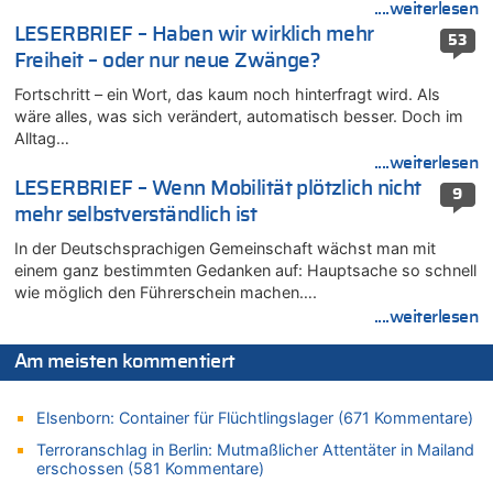
Tempolimit in 30er-Zonen – Untersuchung von Vias
....weiterlesen
LESERBRIEF – Haben wir wirklich mehr
07.08.2026 - 11:31 von Zuhörer zu
53
Freiheit – oder nur neue Zwänge?
In Belgien missachten zwei von drei Autofahrern das
Tempolimit in 30er-Zonen – Untersuchung von Vias
Fortschritt – ein Wort, das kaum noch hinterfragt wird. Als
07.08.2026 - 11:23 von Dax zu
wäre alles, was sich verändert, automatisch besser. Doch im
In Belgien missachten zwei von drei Autofahrern das
Alltag…
Tempolimit in 30er-Zonen – Untersuchung von Vias
....weiterlesen
07.08.2026 - 11:20 von JoKrings zu
LESERBRIEF – Wenn Mobilität plötzlich nicht
9
In Belgien missachten zwei von drei Autofahrern das
mehr selbstverständlich ist
Tempolimit in 30er-Zonen – Untersuchung von Vias
In der Deutschsprachigen Gemeinschaft wächst man mit
07.08.2026 - 11:15 von Dax zu
einem ganz bestimmten Gedanken auf: Hauptsache so schnell
Wie kam es zur Ceuta-Krise?
wie möglich den Führerschein machen….
07.08.2026 - 11:12 von Frage zu
....weiterlesen
Wasserstand des Rheins in NRW so niedrig wie noch nie
Am meisten kommentiert
07.08.2026 - 10:29 von Soso zu
Aachen ab 11. August wieder Mekka des Pferdesports –
Belgien setzt bei Reit-WM auf starke Springreiter
Elsenborn: Container für Flüchtlingslager (671 Kommentare)
07.08.2026 - 10:23 von Opa zu
Terroranschlag in Berlin: Mutmaßlicher Attentäter in Mailand
In Belgien missachten zwei von drei Autofahrern das
erschossen (581 Kommentare)
Tempolimit in 30er-Zonen – Untersuchung von Vias