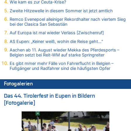
Wie kam es zur Ceuta-Krise?
Teufel vorgestellt: „Ist mir eine große Ehre“
Zweite Hitzewelle in diesem Sommer ist jetzt amtlich
07.08.2026 - 15:43 von Hausmeister zu
Wie kam es zur Ceuta-Krise?
Remco Evenepoel alleiniger Rekordhalter nach viertem Sieg
bei der Clasica San Sebastián
07.08.2026 - 15:30 von Soso zu
Aachen ab 11. August wieder Mekka des Pferdesports –
Auf Europa ist mal wieder Verlass [Zwischenruf]
Belgien setzt bei Reit-WM auf starke Springreiter
AS Eupen: „Keiner weiß, wohin die Reise geht…“
07.08.2026 - 15:13 von Joseph Meyer zu
Aachen ab 11. August wieder Mekka des Pferdesports –
Mark van Bommel offiziell als neuer Nationalcoach der Roten
Belgien setzt bei Reit-WM auf starke Springreiter
Teufel vorgestellt: „Ist mir eine große Ehre“
Es gibt mmer mehr Fälle von Fahrerflucht in Belgien –
07.08.2026 - 15:06 von Wolfgang2 zu
Fußgänger und Radfahrer sind die häufigsten Opfer
Kollision zwischen Autofahrer und Radfahrer an RAVeL-Weg
07.08.2026 - 14:35 von Vorfahrt zu
Fotogalerien
In Belgien missachten zwei von drei Autofahrern das
Tempolimit in 30er-Zonen – Untersuchung von Vias
Das 44. Tirolerfest in Eupen in Bildern
07.08.2026 - 14:33 von Ostbelgien Direkt zu
[Fotogalerie]
Offiziell: Van Bommel wird Belgiens Nationaltrainer
07.08.2026 - 13:39 von alter weißer mann zu
Zurück an den Rhein: Hendrich wechselt zum 1. FC Köln
07.08.2026 - 13:39 von Ach zu