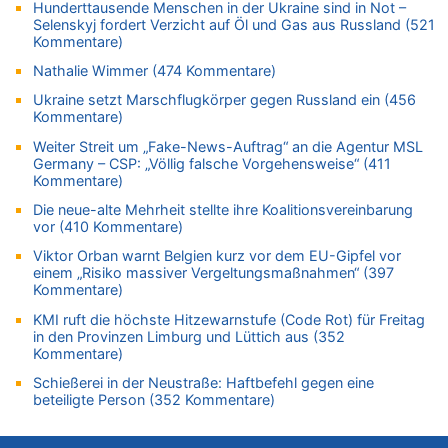
Hunderttausende Menschen in der Ukraine sind in Not –
07.08.2026 - 10:05 von Ostbelgien Direkt zu
Selenskyj fordert Verzicht auf Öl und Gas aus Russland (521
Soll Belgien Tempolimit auf Autobahnen erhöhen? – In
Kommentare)
Tschechien ab 2024 maximal 150 km/h erlaubt
Nathalie Wimmer (474 Kommentare)
07.08.2026 - 10:05 von N. A. Klar zu
Ukraine setzt Marschflugkörper gegen Russland ein (456
In Belgien missachten zwei von drei Autofahrern das
Kommentare)
Tempolimit in 30er-Zonen – Untersuchung von Vias
Weiter Streit um „Fake-News-Auftrag“ an die Agentur MSL
07.08.2026 - 09:31 von Ermitler zu
Germany – CSP: „Völlig falsche Vorgehensweise“ (411
Das 44. Tirolerfest in Eupen in Bildern [Fotogalerie]
Kommentare)
07.08.2026 - 09:18 von Noppi zu
Die neue-alte Mehrheit stellte ihre Koalitionsvereinbarung
AS Eupen: „Keiner weiß, wohin die Reise geht…“
vor (410 Kommentare)
07.08.2026 - 09:03 von JoKrings zu
Viktor Orban warnt Belgien kurz vor dem EU-Gipfel vor
Zweite Hitzewelle in diesem Sommer ist jetzt amtlich
einem „Risiko massiver Vergeltungsmaßnahmen“ (397
Kommentare)
07.08.2026 - 01:12 von WK zu
Warum die Waldbrände in Frankreich und Spanien Rekorde
KMI ruft die höchste Hitzewarnstufe (Code Rot) für Freitag
in den Provinzen Limburg und Lüttich aus (352
brechen [Fragen & Antworten]
Kommentare)
07.08.2026 - 01:03 von Hugo Egon Bernhard von Sinnen zu
Schießerei in der Neustraße: Haftbefehl gegen eine
Zweite Hitzewelle in diesem Sommer ist jetzt amtlich
beteiligte Person (352 Kommentare)
07.08.2026 - 00:50 von WK zu
Wie kam es zur Ceuta-Krise?