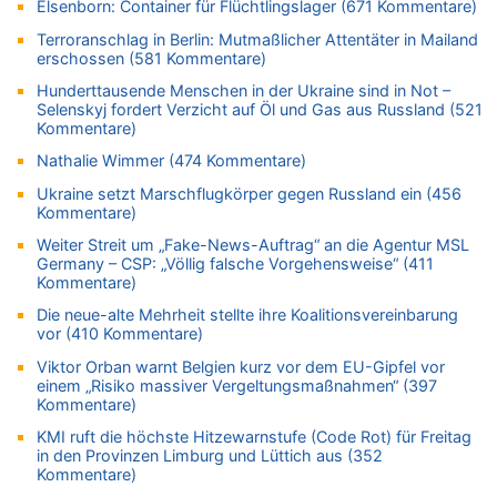
Elsenborn: Container für Flüchtlingslager (671 Kommentare)
06.08.2026 - 21:27 von klar zu
Terroranschlag in Berlin: Mutmaßlicher Attentäter in Mailand
Mehrere Menschen in Londons City niedergestochen
erschossen (581 Kommentare)
06.08.2026 - 21:19 von Ach zu
Hunderttausende Menschen in der Ukraine sind in Not –
Zweite Hitzewelle in diesem Sommer ist jetzt amtlich
Selenskyj fordert Verzicht auf Öl und Gas aus Russland (521
Kommentare)
06.08.2026 - 21:16 von michlaustderaffe zu
Zweite Hitzewelle in diesem Sommer ist jetzt amtlich
Nathalie Wimmer (474 Kommentare)
06.08.2026 - 21:14 von Ach zu
Ukraine setzt Marschflugkörper gegen Russland ein (456
Aachen ab 11. August wieder Mekka des Pferdesports –
Kommentare)
Belgien setzt bei Reit-WM auf starke Springreiter
Weiter Streit um „Fake-News-Auftrag“ an die Agentur MSL
06.08.2026 - 20:43 von 5/11 zu
Germany – CSP: „Völlig falsche Vorgehensweise“ (411
Kommentare)
Wasserstand des Rheins in NRW so niedrig wie noch nie
Die neue-alte Mehrheit stellte ihre Koalitionsvereinbarung
06.08.2026 - 20:35 von Wolfgang2 zu
vor (410 Kommentare)
Zurück an den Rhein: Hendrich wechselt zum 1. FC Köln
Viktor Orban warnt Belgien kurz vor dem EU-Gipfel vor
06.08.2026 - 20:16 von Panda46 zu
einem „Risiko massiver Vergeltungsmaßnahmen“ (397
AS Eupen: „Keiner weiß, wohin die Reise geht…“
Kommentare)
06.08.2026 - 19:17 von Guido Scholzen zu
KMI ruft die höchste Hitzewarnstufe (Code Rot) für Freitag
Zweite Hitzewelle in diesem Sommer ist jetzt amtlich
in den Provinzen Limburg und Lüttich aus (352
Kommentare)
06.08.2026 - 19:14 von JoKrings zu