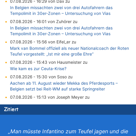
07.08.2026 - 16:29 von Dax zu
In Belgien missachten zwei von drei Autofahrern das
Tempolimit in 30er-Zonen – Untersuchung von Vias
07.08.2026 - 16:01 von Zuhörer zu
In Belgien missachten zwei von drei Autofahrern das
Tempolimit in 30er-Zonen – Untersuchung von Vias
07.08.2026 - 15:56 von Eifel_er zu
Mark van Bommel offiziell als neuer Nationalcoach der Roten
Teufel vorgestellt: „Ist mir eine große Ehre“
07.08.2026 - 15:43 von Hausmeister zu
Wie kam es zur Ceuta-Krise?
07.08.2026 - 15:30 von Soso zu
Aachen ab 11. August wieder Mekka des Pferdesports –
Belgien setzt bei Reit-WM auf starke Springreiter
07.08.2026 - 15:13 von Joseph Meyer zu
Mark van Bommel offiziell als neuer Nationalcoach der Roten
Zitiert
Teufel vorgestellt: „Ist mir eine große Ehre“
07.08.2026 - 15:06 von Wolfgang2 zu
Kollision zwischen Autofahrer und Radfahrer an RAVeL-Weg
„Man müsste Infantino zum Teufel jagen und die
07.08.2026 - 14:35 von Vorfahrt zu