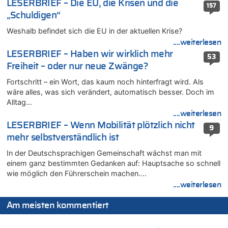
LESERBRIEF – Die EU, die Krisen und die
157
07.08.2026 - 01:12 von WK zu
„Schuldigen“
Warum die Waldbrände in Frankreich und Spanien Rekorde
brechen [Fragen & Antworten]
Weshalb befindet sich die EU in der aktuellen Krise?
07.08.2026 - 01:03 von Hugo Egon Bernhard von Sinnen zu
....weiterlesen
Zweite Hitzewelle in diesem Sommer ist jetzt amtlich
LESERBRIEF – Haben wir wirklich mehr
53
07.08.2026 - 00:50 von WK zu
Freiheit – oder nur neue Zwänge?
Wie kam es zur Ceuta-Krise?
Fortschritt – ein Wort, das kaum noch hinterfragt wird. Als
07.08.2026 - 00:06 von 5/11 zu
wäre alles, was sich verändert, automatisch besser. Doch im
Mehrere Menschen in Londons City niedergestochen
Alltag…
....weiterlesen
06.08.2026 - 23:53 von Foto Anneliese zu
LESERBRIEF – Wenn Mobilität plötzlich nicht
Mehrere Menschen in Londons City niedergestochen
9
mehr selbstverständlich ist
06.08.2026 - 23:25 von WK zu
FIFA-Spitze demonstriert Einigkeit trotz Kritik und neuer
In der Deutschsprachigen Gemeinschaft wächst man mit
Vorwürfe gegen Präsident Gianni Infantino
einem ganz bestimmten Gedanken auf: Hauptsache so schnell
06.08.2026 - 22:48 von DG zu
wie möglich den Führerschein machen….
FIFA-Spitze demonstriert Einigkeit trotz Kritik und neuer
....weiterlesen
Vorwürfe gegen Präsident Gianni Infantino
Am meisten kommentiert
06.08.2026 - 22:07 von DR ALBERN zu
FIFA-Spitze demonstriert Einigkeit trotz Kritik und neuer
Vorwürfe gegen Präsident Gianni Infantino