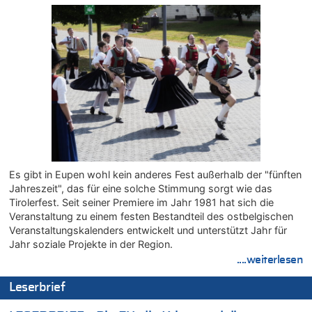
07.08.2026 - 11:12 von Frage zu
Wasserstand des Rheins in NRW so niedrig wie noch nie
07.08.2026 - 10:29 von Soso zu
Aachen ab 11. August wieder Mekka des Pferdesports –
Belgien setzt bei Reit-WM auf starke Springreiter
07.08.2026 - 10:23 von Opa zu
In Belgien missachten zwei von drei Autofahrern das
Tempolimit in 30er-Zonen – Untersuchung von Vias
07.08.2026 - 10:05 von Ostbelgien Direkt zu
Soll Belgien Tempolimit auf Autobahnen erhöhen? – In
Tschechien ab 2024 maximal 150 km/h erlaubt
Es gibt in Eupen wohl kein anderes Fest außerhalb der "fünften
07.08.2026 - 10:05 von N. A. Klar zu
Jahreszeit", das für eine solche Stimmung sorgt wie das
In Belgien missachten zwei von drei Autofahrern das
Tirolerfest. Seit seiner Premiere im Jahr 1981 hat sich die
Tempolimit in 30er-Zonen – Untersuchung von Vias
Veranstaltung zu einem festen Bestandteil des ostbelgischen
07.08.2026 - 09:31 von Ermitler zu
Veranstaltungskalenders entwickelt und unterstützt Jahr für
Das 44. Tirolerfest in Eupen in Bildern [Fotogalerie]
Jahr soziale Projekte in der Region.
07.08.2026 - 09:18 von Noppi zu
....weiterlesen
AS Eupen: „Keiner weiß, wohin die Reise geht…“
Leserbrief
07.08.2026 - 09:03 von JoKrings zu
Zweite Hitzewelle in diesem Sommer ist jetzt amtlich