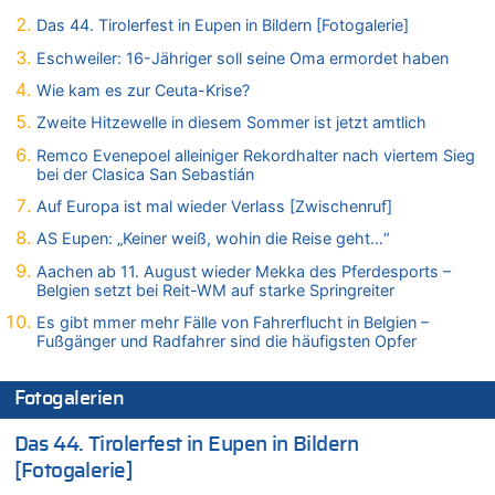
07.08.2026 - 13:01 von Experten? zu
Das 44. Tirolerfest in Eupen in Bildern [Fotogalerie]
In Belgien missachten zwei von drei Autofahrern das
Eschweiler: 16-Jähriger soll seine Oma ermordet haben
Tempolimit in 30er-Zonen – Untersuchung von Vias
Wie kam es zur Ceuta-Krise?
07.08.2026 - 12:43 von JoKrings zu
Zweite Hitzewelle in diesem Sommer ist jetzt amtlich
Zweite Hitzewelle in diesem Sommer ist jetzt amtlich
07.08.2026 - 12:31 von Fassungslos zu
Remco Evenepoel alleiniger Rekordhalter nach viertem Sieg
In Belgien missachten zwei von drei Autofahrern das
bei der Clasica San Sebastián
Tempolimit in 30er-Zonen – Untersuchung von Vias
Auf Europa ist mal wieder Verlass [Zwischenruf]
07.08.2026 - 11:31 von Zuhörer zu
AS Eupen: „Keiner weiß, wohin die Reise geht…“
In Belgien missachten zwei von drei Autofahrern das
Tempolimit in 30er-Zonen – Untersuchung von Vias
Aachen ab 11. August wieder Mekka des Pferdesports –
Belgien setzt bei Reit-WM auf starke Springreiter
07.08.2026 - 11:23 von Dax zu
In Belgien missachten zwei von drei Autofahrern das
Es gibt mmer mehr Fälle von Fahrerflucht in Belgien –
Tempolimit in 30er-Zonen – Untersuchung von Vias
Fußgänger und Radfahrer sind die häufigsten Opfer
07.08.2026 - 11:20 von JoKrings zu
In Belgien missachten zwei von drei Autofahrern das
Fotogalerien
Tempolimit in 30er-Zonen – Untersuchung von Vias
Das 44. Tirolerfest in Eupen in Bildern
07.08.2026 - 11:15 von Dax zu
Wie kam es zur Ceuta-Krise?
[Fotogalerie]