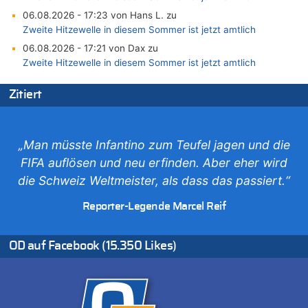
06.08.2026 - 17:23 von Hans L. zu
Zweite Hitzewelle in diesem Sommer ist jetzt amtlich
06.08.2026 - 17:21 von Dax zu
Zweite Hitzewelle in diesem Sommer ist jetzt amtlich
06.08.2026 - 17:01 von Wahlstimme? zu
Zitiert
FIFA-Spitze demonstriert Einigkeit trotz Kritik und neuer
Vorwürfe gegen Präsident Gianni Infantino
06.08.2026 - 16:53 von Frage zu
Zweite Hitzewelle in diesem Sommer ist jetzt amtlich
„Man müsste Infantino zum Teufel jagen und die
06.08.2026 - 16:39 von Noah Parmentier zu
FIFA auflösen und neu erfinden. Aber eher wird
Zweite Hitzewelle in diesem Sommer ist jetzt amtlich
die Schweiz Weltmeister, als dass das passiert.“
06.08.2026 - 16:36 von Noah Parmentier zu
Reporter-Legende Marcel Reif
Zweite Hitzewelle in diesem Sommer ist jetzt amtlich
06.08.2026 - 16:10 von Dax zu
Wasserstand des Rheins in NRW so niedrig wie noch nie
OD auf Facebook (15.350 Likes)
06.08.2026 - 15:51 von SuperBoy zu
Eschweiler: 16-Jähriger soll seine Oma ermordet haben
06.08.2026 - 15:42 von PvD zu
Mehrere Menschen in Londons City niedergestochen