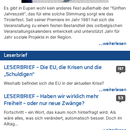
Zweite Hitzewelle in diesem Sommer ist jetzt amtlich
Es gibt in Eupen wohl kein anderes Fest außerhalb der "fünften
06.08.2026 - 12:17 von Sparwasser zu
Jahreszeit", das für eine solche Stimmung sorgt wie das
Zweite Hitzewelle in diesem Sommer ist jetzt amtlich
Tirolerfest. Seit seiner Premiere im Jahr 1981 hat sich die
06.08.2026 - 12:13 von Dax zu
Veranstaltung zu einem festen Bestandteil des ostbelgischen
Zweite Hitzewelle in diesem Sommer ist jetzt amtlich
Veranstaltungskalenders entwickelt und unterstützt Jahr für
06.08.2026 - 12:13 von Heinz F. zu
Jahr soziale Projekte in der Region.
Mehrere Menschen in Londons City niedergestochen
....weiterlesen
06.08.2026 - 12:13 von Hugo Egon Bernhard von Sinnen zu
Leserbrief
Zweite Hitzewelle in diesem Sommer ist jetzt amtlich
06.08.2026 - 12:08 von Medium zu
LESERBRIEF – Die EU, die Krisen und die
157
Frau hörte Stimmen aus Haus des verstorbenen Nachbarn
„Schuldigen“
06.08.2026 - 11:52 von Hubert F. zu
Weshalb befindet sich die EU in der aktuellen Krise?
Zweite Hitzewelle in diesem Sommer ist jetzt amtlich
....weiterlesen
06.08.2026 - 11:46 von Ermitler zu
LESERBRIEF – Haben wir wirklich mehr
53
Zweite Hitzewelle in diesem Sommer ist jetzt amtlich
Freiheit – oder nur neue Zwänge?
06.08.2026 - 11:42 von Willi Müller zu
Fortschritt – ein Wort, das kaum noch hinterfragt wird. Als
Eschweiler: 16-Jähriger soll seine Oma ermordet haben
wäre alles, was sich verändert, automatisch besser. Doch im
06.08.2026 - 11:35 von ne Hondsjong zu
Alltag…
Zweite Hitzewelle in diesem Sommer ist jetzt amtlich