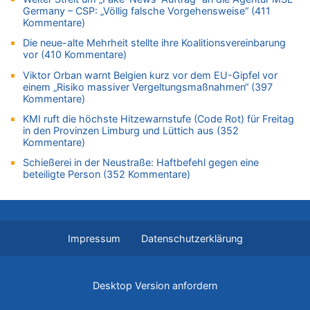
Germany – CSP: „Völlig falsche Vorgehensweise“ (411
06.08.2026 - 09:22 von Zuhörer zu
Kommentare)
Wasserstand des Rheins in NRW so niedrig wie noch nie
Die neue-alte Mehrheit stellte ihre Koalitionsvereinbarung
06.08.2026 - 09:13 von 5/11 zu
vor (410 Kommentare)
Wasserstand des Rheins in NRW so niedrig wie noch nie
Viktor Orban warnt Belgien kurz vor dem EU-Gipfel vor
06.08.2026 - 09:05 von 5/11 zu
einem „Risiko massiver Vergeltungsmaßnahmen“ (397
Mehrere Menschen in Londons City niedergestochen
Kommentare)
06.08.2026 - 08:39 von Eifel_er zu
KMI ruft die höchste Hitzewarnstufe (Code Rot) für Freitag
Mehrere Menschen in Londons City niedergestochen
in den Provinzen Limburg und Lüttich aus (352
Kommentare)
06.08.2026 - 07:33 von Carine zu
Wie kam es zur Ceuta-Krise?
Schießerei in der Neustraße: Haftbefehl gegen eine
beteiligte Person (352 Kommentare)
06.08.2026 - 07:30 von Ahja zu
Wasserstand des Rheins in NRW so niedrig wie noch nie
06.08.2026 - 07:21 von PvD zu
Mehrere Menschen in Londons City niedergestochen
Impressum
Datenschutzerklärung
06.08.2026 - 00:22 von Peter S. zu
Wasserstand des Rheins in NRW so niedrig wie noch nie
06.08.2026 - 00:01 von Hugo Egon Bernhard von Sinnen zu
Desktop Version anfordern
Mehrere Menschen in Londons City niedergestochen