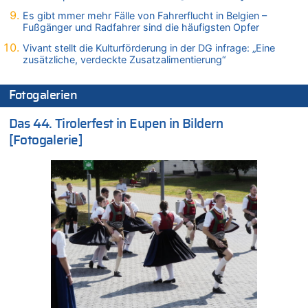
06.08.2026 - 14:11 von Wolfgang zu
Es gibt mmer mehr Fälle von Fahrerflucht in Belgien –
Zurück an den Rhein: Hendrich wechselt zum 1. FC Köln
Fußgänger und Radfahrer sind die häufigsten Opfer
06.08.2026 - 13:59 von Chips zu
Vivant stellt die Kulturförderung in der DG infrage: „Eine
Wasserstand des Rheins in NRW so niedrig wie noch nie
zusätzliche, verdeckte Zusatzalimentierung“
06.08.2026 - 13:53 von Frage an den Hondsjong zu
Zweite Hitzewelle in diesem Sommer ist jetzt amtlich
Fotogalerien
06.08.2026 - 13:34 von Zeitzeuge zu
Wasserstand des Rheins in NRW so niedrig wie noch nie
Das 44. Tirolerfest in Eupen in Bildern
06.08.2026 - 13:27 von Hubert F. zu
[Fotogalerie]
Wasserstand des Rheins in NRW so niedrig wie noch nie
06.08.2026 - 13:20 von Speck für die Mâuse zu
FIFA-Spitze demonstriert Einigkeit trotz Kritik und neuer
Vorwürfe gegen Präsident Gianni Infantino
06.08.2026 - 12:41 von Hugo Egon Bernhard von Sinnen zu
Frau hörte Stimmen aus Haus des verstorbenen Nachbarn
06.08.2026 - 12:36 von Gärlinde zu
Aachen ab 11. August wieder Mekka des Pferdesports –
Belgien setzt bei Reit-WM auf starke Springreiter
06.08.2026 - 12:26 von Guido Scholzen zu