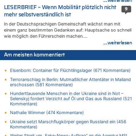
....weiterlesen
06.08.2026 - 11:11 von Dax zu
LESERBRIEF – Wenn Mobilität plötzlich nicht
9
Wie kam es zur Ceuta-Krise?
mehr selbstverständlich ist
06.08.2026 - 10:39 von Mungo zu
In der Deutschsprachigen Gemeinschaft wächst man mit
Wasserstand des Rheins in NRW so niedrig wie noch nie
einem ganz bestimmten Gedanken auf: Hauptsache so schnell
06.08.2026 - 10:34 von Ostbelgien Direkt zu
wie möglich den Führerschein machen….
Tessa Wullaert knackt die 100-Tore-Marke für die Red Flames
....weiterlesen
06.08.2026 - 10:20 von Dax zu
Zweite Hitzewelle in diesem Sommer ist jetzt amtlich
Am meisten kommentiert
06.08.2026 - 10:18 von Dax zu
Wasserstand des Rheins in NRW so niedrig wie noch nie
Elsenborn: Container für Flüchtlingslager (671 Kommentare)
06.08.2026 - 10:17 von Richtig zu
Terroranschlag in Berlin: Mutmaßlicher Attentäter in Mailand
Wasserstand des Rheins in NRW so niedrig wie noch nie
erschossen (581 Kommentare)
06.08.2026 - 10:16 von Dax zu
Hunderttausende Menschen in der Ukraine sind in Not –
Selenskyj fordert Verzicht auf Öl und Gas aus Russland (521
Wasserstand des Rheins in NRW so niedrig wie noch nie
Kommentare)
06.08.2026 - 10:09 von Dax zu
Nathalie Wimmer (474 Kommentare)
Zweite Hitzewelle in diesem Sommer ist jetzt amtlich
06.08.2026 - 10:02 von Soso zu
Ukraine setzt Marschflugkörper gegen Russland ein (456
Kommentare)
Aachen ab 11. August wieder Mekka des Pferdesports –
Belgien setzt bei Reit-WM auf starke Springreiter
Weiter Streit um „Fake-News-Auftrag“ an die Agentur MSL