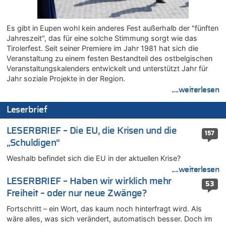
09.08.2026 - 08:21 von Zuhörer zu
Aachen ab 11. August wieder Mekka des Pferdesports –
Es gibt in Eupen wohl kein anderes Fest außerhalb der "fünften
Belgien setzt bei Reit-WM auf starke Springreiter
Jahreszeit", das für eine solche Stimmung sorgt wie das
09.08.2026 - 07:40 von SoSo zu
Tirolerfest. Seit seiner Premiere im Jahr 1981 hat sich die
Aachen ab 11. August wieder Mekka des Pferdesports –
Veranstaltung zu einem festen Bestandteil des ostbelgischen
Belgien setzt bei Reit-WM auf starke Springreiter
Veranstaltungskalenders entwickelt und unterstützt Jahr für
Jahr soziale Projekte in der Region.
09.08.2026 - 07:00 von Zuhörer zu
....weiterlesen
Wasserstand des Rheins in NRW so niedrig wie noch nie
09.08.2026 - 01:41 von Hugo Egon Bernhard von Sinnen zu
Leserbrief
Leipzig, Mechernich und die Frage: Wer steckt hinter den
Drohnen mit Strengstoff? War es Russland?
LESERBRIEF – Die EU, die Krisen und die
157
09.08.2026 - 01:10 von Peter S. zu
„Schuldigen“
Leipzig, Mechernich und die Frage: Wer steckt hinter den
Weshalb befindet sich die EU in der aktuellen Krise?
Drohnen mit Strengstoff? War es Russland?
....weiterlesen
09.08.2026 - 01:07 von Peter S. zu
LESERBRIEF – Haben wir wirklich mehr
Leipzig, Mechernich und die Frage: Wer steckt hinter den
53
Freiheit – oder nur neue Zwänge?
Drohnen mit Strengstoff? War es Russland?
09.08.2026 - 01:05 von Peter S. zu
Fortschritt – ein Wort, das kaum noch hinterfragt wird. Als
Leipzig, Mechernich und die Frage: Wer steckt hinter den
wäre alles, was sich verändert, automatisch besser. Doch im