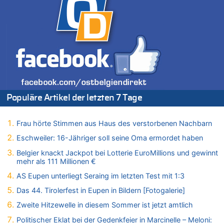
09.08.2026 - 12:00 von Ostbelgien Direkt zu
AS Eupen unterliegt Seraing im letzten Test mit 1:3
09.08.2026 - 11:53 von Der Alte zu
Politischer Eklat bei der Gedenkfeier in Marcinelle – Meloni:
„Schwerwiegende und beschämende Geste“
09.08.2026 - 11:11 von Chips zu
Aachen ab 11. August wieder Mekka des Pferdesports –
Belgien setzt bei Reit-WM auf starke Springreiter
Populäre Artikel der letzten 7 Tage
09.08.2026 - 11:08 von Chips zu
In Belgien missachten zwei von drei Autofahrern das
Tempolimit in 30er-Zonen – Untersuchung von Vias
Frau hörte Stimmen aus Haus des verstorbenen Nachbarn
09.08.2026 - 11:07 von Chips zu
Eschweiler: 16-Jähriger soll seine Oma ermordet haben
In Belgien missachten zwei von drei Autofahrern das
Belgier knackt Jackpot bei Lotterie EuroMillions und gewinnt
Tempolimit in 30er-Zonen – Untersuchung von Vias
mehr als 111 Millionen €
09.08.2026 - 10:57 von Antwort zu
AS Eupen unterliegt Seraing im letzten Test mit 1:3
Zwölf Jahre nach Aachener Bankraub: 70-Jähriger gefasst
Das 44. Tirolerfest in Eupen in Bildern [Fotogalerie]
09.08.2026 - 10:57 von Ach zu
Politischer Eklat bei der Gedenkfeier in Marcinelle – Meloni:
Zweite Hitzewelle in diesem Sommer ist jetzt amtlich
„Schwerwiegende und beschämende Geste“
Politischer Eklat bei der Gedenkfeier in Marcinelle – Meloni: