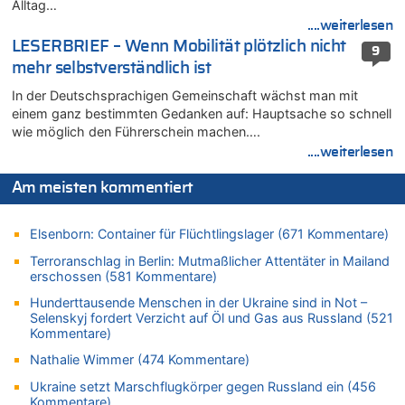
Drohnen mit Strengstoff? War es Russland?
Alltag…
....weiterlesen
08.08.2026 - 23:27 von Bingo zu
Zweite Hitzewelle in diesem Sommer ist jetzt amtlich
LESERBRIEF – Wenn Mobilität plötzlich nicht
9
mehr selbstverständlich ist
08.08.2026 - 22:47 von Heinz F. zu
Wasserstand des Rheins in NRW so niedrig wie noch nie
In der Deutschsprachigen Gemeinschaft wächst man mit
08.08.2026 - 22:39 von Hugo Egon Bernhard von Sinnen zu
einem ganz bestimmten Gedanken auf: Hauptsache so schnell
wie möglich den Führerschein machen….
Politischer Eklat bei der Gedenkfeier in Marcinelle – Meloni:
„Schwerwiegende und beschämende Geste“
....weiterlesen
08.08.2026 - 22:23 von Marcel Scholzen Eimerscheid zu
Am meisten kommentiert
Politischer Eklat bei der Gedenkfeier in Marcinelle – Meloni:
„Schwerwiegende und beschämende Geste“
08.08.2026 - 22:12 von Hugo Egon Bernhard von Sinnen zu
Elsenborn: Container für Flüchtlingslager (671 Kommentare)
LESERBRIEF – Für lokale, dezentrale Energieproduktion
Terroranschlag in Berlin: Mutmaßlicher Attentäter in Mailand
erschossen (581 Kommentare)
08.08.2026 - 22:09 von Frage zu
Leipzig, Mechernich und die Frage: Wer steckt hinter den
Hunderttausende Menschen in der Ukraine sind in Not –
Drohnen mit Strengstoff? War es Russland?
Selenskyj fordert Verzicht auf Öl und Gas aus Russland (521
Kommentare)
08.08.2026 - 22:07 von Shari zu
Belgier knackt Jackpot bei Lotterie EuroMillions und gewinnt
Nathalie Wimmer (474 Kommentare)
mehr als 111 Millionen €
Ukraine setzt Marschflugkörper gegen Russland ein (456
08.08.2026 - 21:46 von Frage zu
Kommentare)