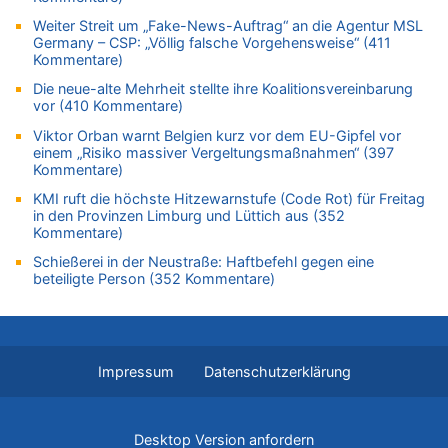
Leipzig, Mechernich und die Frage: Wer steckt hinter den
Weiter Streit um „Fake-News-Auftrag“ an die Agentur MSL
Drohnen mit Strengstoff? War es Russland?
Germany – CSP: „Völlig falsche Vorgehensweise“ (411
Kommentare)
08.08.2026 - 21:33 von Frage zu
Zwölf Jahre nach Aachener Bankraub: 70-Jähriger gefasst
Die neue-alte Mehrheit stellte ihre Koalitionsvereinbarung
vor (410 Kommentare)
08.08.2026 - 21:28 von Noah Parmentier zu
Leipzig, Mechernich und die Frage: Wer steckt hinter den
Viktor Orban warnt Belgien kurz vor dem EU-Gipfel vor
Drohnen mit Strengstoff? War es Russland?
einem „Risiko massiver Vergeltungsmaßnahmen“ (397
Kommentare)
08.08.2026 - 21:11 von Mungo zu
Leipzig, Mechernich und die Frage: Wer steckt hinter den
KMI ruft die höchste Hitzewarnstufe (Code Rot) für Freitag
Drohnen mit Strengstoff? War es Russland?
in den Provinzen Limburg und Lüttich aus (352
Kommentare)
08.08.2026 - 20:49 von Marcel Scholzen Eimerscheid zu
Schießerei in der Neustraße: Haftbefehl gegen eine
Leipzig, Mechernich und die Frage: Wer steckt hinter den
beteiligte Person (352 Kommentare)
Drohnen mit Strengstoff? War es Russland?
08.08.2026 - 20:34 von Dax zu
Wasserstand des Rheins in NRW so niedrig wie noch nie
08.08.2026 - 20:32 von Joseph Meyer zu
Impressum
Datenschutzerklärung
Leipzig, Mechernich und die Frage: Wer steckt hinter den
Drohnen mit Strengstoff? War es Russland?
08.08.2026 - 20:20 von Joseph Meyer zu
Desktop Version anfordern
Leipzig, Mechernich und die Frage: Wer steckt hinter den