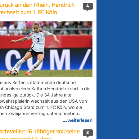
urück an den Rhein: Hendrich
4
echselt zum 1. FC Köln
ie aus Kettenis stammende deutsche
tionalspielerin Kathrin Hendrich kehrt in die
undesliga zurück. Die 34 Jahre alte
bwehrspielerin wechselt aus den USA von
en Chicago Stars zum 1. FC Köln, wo sie
inen Zweijahresvertrag unterschrieben…
....weiterlesen
schweiler: 16-Jähriger soll seine
2