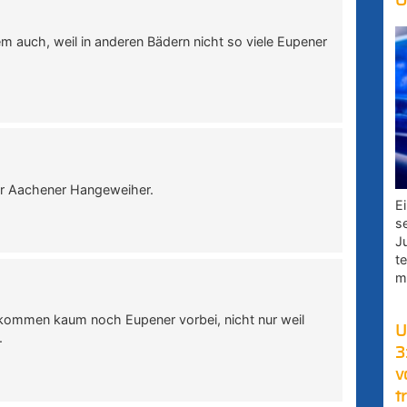
O
m auch, weil in anderen Bädern nicht so viele Eupener
der Aachener Hangeweiher.
E
s
J
t
m
 kommen kaum noch Eupener vorbei, nicht nur weil
U
.
3
v
t