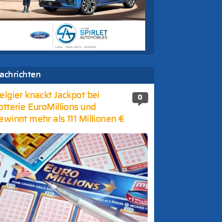
achrichten
elgier knackt Jackpot bei
0
otterie EuroMillions und
ewinnt mehr als 111 Millionen €