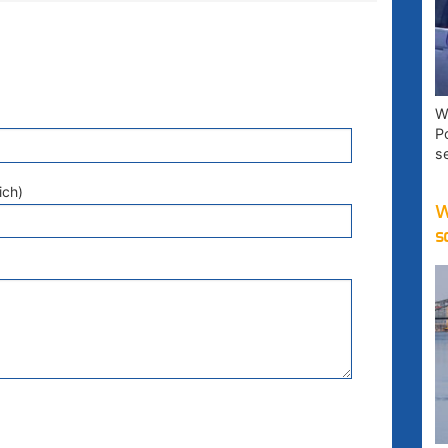
W
P
s
ich)
W
s