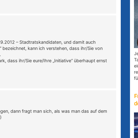
09.2012 – Stadtratskandidaten, und damit auch
“ bezeichnet, kann ich verstehen, dass ihr/Sie von
Je
.
T
k, dass ihr/Sie eure/Ihre „Initiative“ überhaupt ernst
e
r
fü
F
d
ngen, dann fragt man sich, als was man das auf dem
)