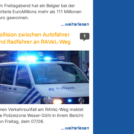
m Freitagabend hat ein Belgier bei der
tterie EuroMillions mehr als 111 Millionen
uro gewonnen.
....weiterlesen
ollision zwischen Autofahrer
1
nd Radfahrer an RAVeL-Weg
inen Verkehrsunfall am RAVeL-Weg meldet
ie Polizeizone Weser-Göhl in ihrem Bericht
on Freitag, dem 07/08.
....weiterlesen