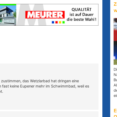
Z
w
D
Na
B
ht zustimmen, das Wetzlarbad hat dringen eine
A
n fast keine Eupener mehr im Schwimmbad, weil es
d
t.
e
E