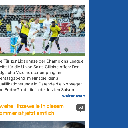
ie Tür zur Ligaphase der Champions League
eibt für die Union Saint-Gilloise offen: Der
elgische Vizemeister empfing am
ienstagabend im Hinspiel der 3.
ualifikationsrunde in Ostende die Norweger
on Bodø/Glimt, die in der letzten Saison…
....weiterlesen
weite Hitzewelle in diesem
53
ommer ist jetzt amtlich