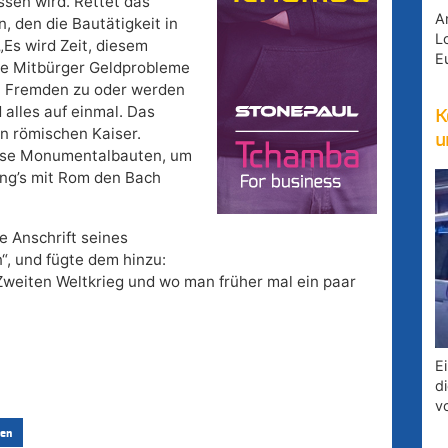
ssen wird. Rettet das
A
, den die Bautätigkeit in
Lo
Es wird Zeit, diesem
E
ele Mitbürger Geldprobleme
n Fremden zu oder werden
 alles auf einmal. Das
K
en römischen Kaiser.
u
iese Monumentalbauten, um
ing’s mit Rom den Bach
e Anschrift seines
“, und fügte dem hinzu:
 Zweiten Weltkrieg und wo man früher mal ein paar
E
d
v
en