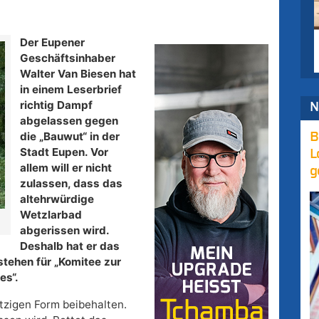
Der Eupener
Geschäftsinhaber
Walter Van Biesen hat
in einem Leserbrief
richtig Dampf
N
abgelassen gegen
die „Bauwut“ in der
B
Stadt Eupen. Vor
L
allem will er nicht
g
zulassen, dass das
altehrwürdige
Wetzlarbad
abgerissen wird.
Deshalb hat er das
stehen für „Komitee zur
es“.
etzigen Form beibehalten.