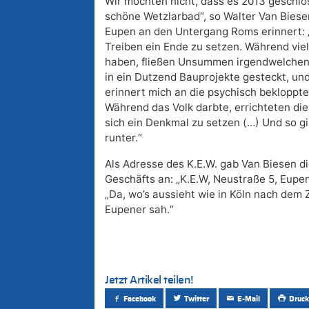
Wir möchten nicht, dass es 2013 geschlo
schöne Wetzlarbad“, so Walter Van Biesen
Eupen an den Untergang Roms erinnert: „
Treiben ein Ende zu setzen. Während vi
haben, fließen Unsummen irgendwelche
in ein Dutzend Bauprojekte gesteckt, und
erinnert mich an die psychisch bekloppt
Während das Volk darbte, errichteten d
sich ein Denkmal zu setzen (…) Und so g
runter.“
Als Adresse des K.E.W. gab Van Biesen di
Geschäfts an: „K.E.W, Neustraße 5, Eupen
„Da, wo’s aussieht wie in Köln nach dem
Eupener sah.“
Jetzt Artikel teilen!
Facebook
Twitter
E-Mail
Druck