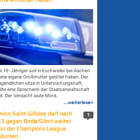
ma ermordet haben
in 16-Jähriger soll in Eschweiler bei Aachen
eine eigene Großmutter getötet haben. Der
ugendlichen sitze in Untersuchungshaft,
eilte eine Sprecherin der Staatsanwaltschaft
it. Der Verdacht laute Mord.
....weiterlesen
nion Saint-Gilloise darf nach
1
:3 gegen Bodø/Glimt weiter
on der Champions League
räumen