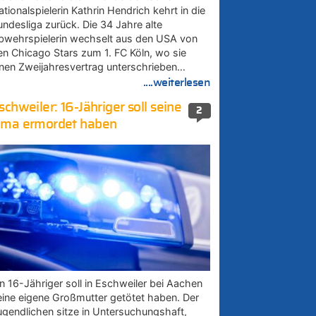
tionalspielerin Kathrin Hendrich kehrt in die
undesliga zurück. Die 34 Jahre alte
bwehrspielerin wechselt aus den USA von
en Chicago Stars zum 1. FC Köln, wo sie
inen Zweijahresvertrag unterschrieben…
....weiterlesen
schweiler: 16-Jähriger soll seine
2
ma ermordet haben
in 16-Jähriger soll in Eschweiler bei Aachen
eine eigene Großmutter getötet haben. Der
ugendlichen sitze in Untersuchungshaft,