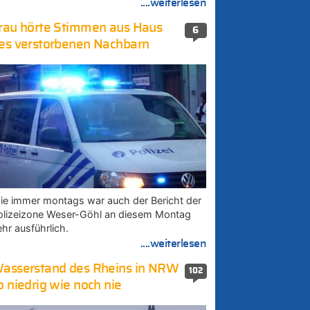
....weiterlesen
rau hörte Stimmen aus Haus
6
es verstorbenen Nachbarn
ie immer montags war auch der Bericht der
olizeizone Weser-Göhl an diesem Montag
ehr ausführlich.
....weiterlesen
asserstand des Rheins in NRW
102
o niedrig wie noch nie