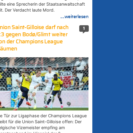
eilte eine Sprecherin der Staatsanwaltschaft
it. Der Verdacht laute Mord.
....weiterlesen
nion Saint-Gilloise darf nach
1
:3 gegen Bodø/Glimt weiter
on der Champions League
räumen
ie Tür zur Ligaphase der Champions League
eibt für die Union Saint-Gilloise offen: Der
elgische Vizemeister empfing am