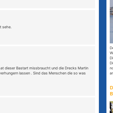
t sehe.
D
W
D
D
n
at dieser Bastart missbraucht und die Drecks Martin
a
es verhungern lassen . Sind das Menschen die so was
D
B