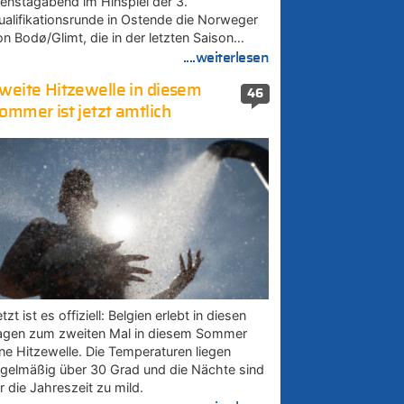
ienstagabend im Hinspiel der 3.
ualifikationsrunde in Ostende die Norweger
on Bodø/Glimt, die in der letzten Saison…
....weiterlesen
weite Hitzewelle in diesem
46
ommer ist jetzt amtlich
tzt ist es offiziell: Belgien erlebt in diesen
agen zum zweiten Mal in diesem Sommer
ine Hitzewelle. Die Temperaturen liegen
egelmäßig über 30 Grad und die Nächte sind
r die Jahreszeit zu mild.