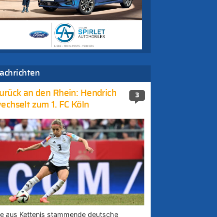
achrichten
urück an den Rhein: Hendrich
3
echselt zum 1. FC Köln
ie aus Kettenis stammende deutsche