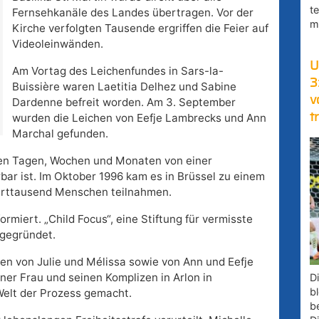
t
Fernsehkanäle des Landes übertragen. Vor der
m
Kirche verfolgten Tausende ergriffen die Feier auf
Videoleinwänden.
U
Am Vortag des Leichenfundes in Sars-la-
3
Buissière waren Laetitia Delhez und Sabine
v
Dardenne befreit worden. Am 3. September
t
wurden die Leichen von Eefje Lambrecks und Ann
Marchal gefunden.
enen Tagen, Wochen und Monaten von einer
bar ist. Im Oktober 1996 kam es in Brüssel zu einem
erttausend Menschen teilnahmen.
ormiert. „Child Focus“, eine Stiftung für vermisste
 gegründet.
en von Julie und Mélissa sowie von Ann und Eefje
er Frau und seinen Komplizen in Arlon in
D
bl
Welt der Prozess gemacht.
b