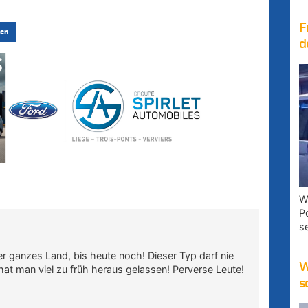
F
en
d
W
P
s
er ganzes Land, bis heute noch! Dieser Typ darf nie
W
 hat man viel zu früh heraus gelassen! Perverse Leute!
s