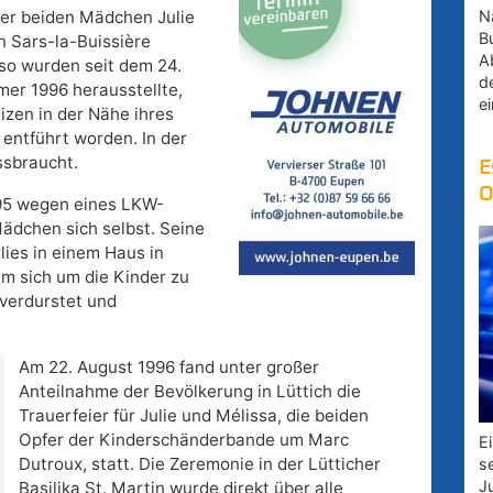
Na
der beiden Mädchen Julie
B
n Sars-la-Buissière
A
so wurden seit dem 24.
d
mer 1996 herausstellte,
e
zen in der Nähe ihres
entführt worden. In der
ssbraucht.
E
O
95 wegen eines LKW-
Mädchen sich selbst. Seine
lies in einem Haus in
um sich um die Kinder zu
 verdurstet und
Am 22. August 1996 fand unter großer
Anteilnahme der Bevölkerung in Lüttich die
Trauerfeier für Julie und Mélissa, die beiden
Opfer der Kinderschänderbande um Marc
E
Dutroux, statt. Die Zeremonie in der Lütticher
s
J
Basilika St. Martin wurde direkt über alle