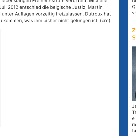
lebenslangen Freiheitsstrafe verurteilt. Michelle
D
Q
uli 2012 entschied die belgische Justiz, Martin
v
nter Auflagen vorzeitig freizulassen. Dutroux hat
zu kommen, was ihm bisher nicht gelungen ist. (cre)
Z
S
Je
T
e
r
fü