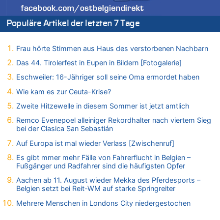
07.08.2026 - 13:01 von Experten? zu
In Belgien missachten zwei von drei Autofahrern das
Populäre Artikel der letzten 7 Tage
Tempolimit in 30er-Zonen – Untersuchung von Vias
07.08.2026 - 12:43 von JoKrings zu
Zweite Hitzewelle in diesem Sommer ist jetzt amtlich
Frau hörte Stimmen aus Haus des verstorbenen Nachbarn
07.08.2026 - 12:31 von Fassungslos zu
Das 44. Tirolerfest in Eupen in Bildern [Fotogalerie]
In Belgien missachten zwei von drei Autofahrern das
Eschweiler: 16-Jähriger soll seine Oma ermordet haben
Tempolimit in 30er-Zonen – Untersuchung von Vias
Wie kam es zur Ceuta-Krise?
07.08.2026 - 11:31 von Zuhörer zu
In Belgien missachten zwei von drei Autofahrern das
Zweite Hitzewelle in diesem Sommer ist jetzt amtlich
Tempolimit in 30er-Zonen – Untersuchung von Vias
Remco Evenepoel alleiniger Rekordhalter nach viertem Sieg
07.08.2026 - 11:23 von Dax zu
bei der Clasica San Sebastián
In Belgien missachten zwei von drei Autofahrern das
Auf Europa ist mal wieder Verlass [Zwischenruf]
Tempolimit in 30er-Zonen – Untersuchung von Vias
Es gibt mmer mehr Fälle von Fahrerflucht in Belgien –
07.08.2026 - 11:20 von JoKrings zu
Fußgänger und Radfahrer sind die häufigsten Opfer
In Belgien missachten zwei von drei Autofahrern das
Tempolimit in 30er-Zonen – Untersuchung von Vias
Aachen ab 11. August wieder Mekka des Pferdesports –
Belgien setzt bei Reit-WM auf starke Springreiter
07.08.2026 - 11:15 von Dax zu
Wie kam es zur Ceuta-Krise?
Mehrere Menschen in Londons City niedergestochen
07.08.2026 - 11:12 von Frage zu