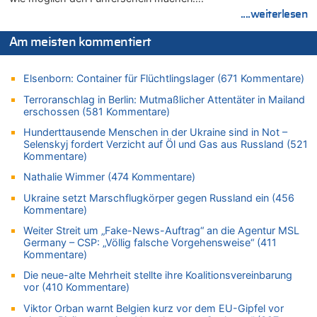
06.08.2026 - 21:27 von klar zu
....weiterlesen
Mehrere Menschen in Londons City niedergestochen
Am meisten kommentiert
06.08.2026 - 21:19 von Ach zu
Zweite Hitzewelle in diesem Sommer ist jetzt amtlich
Elsenborn: Container für Flüchtlingslager (671 Kommentare)
06.08.2026 - 21:16 von michlaustderaffe zu
Zweite Hitzewelle in diesem Sommer ist jetzt amtlich
Terroranschlag in Berlin: Mutmaßlicher Attentäter in Mailand
erschossen (581 Kommentare)
06.08.2026 - 21:14 von Ach zu
Aachen ab 11. August wieder Mekka des Pferdesports –
Hunderttausende Menschen in der Ukraine sind in Not –
Belgien setzt bei Reit-WM auf starke Springreiter
Selenskyj fordert Verzicht auf Öl und Gas aus Russland (521
Kommentare)
06.08.2026 - 20:43 von 5/11 zu
Wasserstand des Rheins in NRW so niedrig wie noch nie
Nathalie Wimmer (474 Kommentare)
06.08.2026 - 20:35 von Wolfgang2 zu
Ukraine setzt Marschflugkörper gegen Russland ein (456
Zurück an den Rhein: Hendrich wechselt zum 1. FC Köln
Kommentare)
06.08.2026 - 20:16 von Panda46 zu
Weiter Streit um „Fake-News-Auftrag“ an die Agentur MSL
Germany – CSP: „Völlig falsche Vorgehensweise“ (411
AS Eupen: „Keiner weiß, wohin die Reise geht…“
Kommentare)
06.08.2026 - 19:17 von Guido Scholzen zu
Die neue-alte Mehrheit stellte ihre Koalitionsvereinbarung
Zweite Hitzewelle in diesem Sommer ist jetzt amtlich
vor (410 Kommentare)
06.08.2026 - 19:14 von JoKrings zu
Viktor Orban warnt Belgien kurz vor dem EU-Gipfel vor
Zweite Hitzewelle in diesem Sommer ist jetzt amtlich