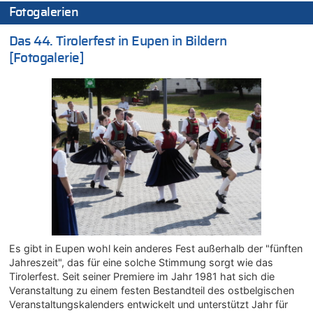
Wasserstand des Rheins in NRW so niedrig wie noch nie
Fotogalerien
07.08.2026 - 10:29 von Soso zu
Das 44. Tirolerfest in Eupen in Bildern
Aachen ab 11. August wieder Mekka des Pferdesports –
Belgien setzt bei Reit-WM auf starke Springreiter
[Fotogalerie]
07.08.2026 - 10:23 von Opa zu
In Belgien missachten zwei von drei Autofahrern das
Tempolimit in 30er-Zonen – Untersuchung von Vias
07.08.2026 - 10:05 von Ostbelgien Direkt zu
Soll Belgien Tempolimit auf Autobahnen erhöhen? – In
Tschechien ab 2024 maximal 150 km/h erlaubt
07.08.2026 - 10:05 von N. A. Klar zu
In Belgien missachten zwei von drei Autofahrern das
Tempolimit in 30er-Zonen – Untersuchung von Vias
07.08.2026 - 09:31 von Ermitler zu
Das 44. Tirolerfest in Eupen in Bildern [Fotogalerie]
Es gibt in Eupen wohl kein anderes Fest außerhalb der "fünften
07.08.2026 - 09:18 von Noppi zu
Jahreszeit", das für eine solche Stimmung sorgt wie das
AS Eupen: „Keiner weiß, wohin die Reise geht…“
Tirolerfest. Seit seiner Premiere im Jahr 1981 hat sich die
07.08.2026 - 09:03 von JoKrings zu
Veranstaltung zu einem festen Bestandteil des ostbelgischen
Zweite Hitzewelle in diesem Sommer ist jetzt amtlich
Veranstaltungskalenders entwickelt und unterstützt Jahr für