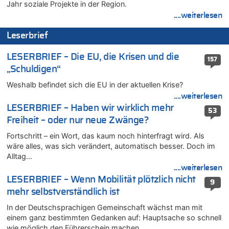
07.08.2026 - 01:12 von WK zu
Jahr soziale Projekte in der Region.
Warum die Waldbrände in Frankreich und Spanien Rekorde
....weiterlesen
brechen [Fragen & Antworten]
Leserbrief
07.08.2026 - 01:03 von Hugo Egon Bernhard von Sinnen zu
Zweite Hitzewelle in diesem Sommer ist jetzt amtlich
LESERBRIEF – Die EU, die Krisen und die
157
07.08.2026 - 00:50 von WK zu
„Schuldigen“
Wie kam es zur Ceuta-Krise?
Weshalb befindet sich die EU in der aktuellen Krise?
07.08.2026 - 00:06 von 5/11 zu
Mehrere Menschen in Londons City niedergestochen
....weiterlesen
LESERBRIEF – Haben wir wirklich mehr
06.08.2026 - 23:53 von Foto Anneliese zu
53
Freiheit – oder nur neue Zwänge?
Mehrere Menschen in Londons City niedergestochen
06.08.2026 - 23:25 von WK zu
Fortschritt – ein Wort, das kaum noch hinterfragt wird. Als
FIFA-Spitze demonstriert Einigkeit trotz Kritik und neuer
wäre alles, was sich verändert, automatisch besser. Doch im
Vorwürfe gegen Präsident Gianni Infantino
Alltag…
....weiterlesen
06.08.2026 - 22:48 von DG zu
LESERBRIEF – Wenn Mobilität plötzlich nicht
FIFA-Spitze demonstriert Einigkeit trotz Kritik und neuer
9
Vorwürfe gegen Präsident Gianni Infantino
mehr selbstverständlich ist
06.08.2026 - 22:07 von DR ALBERN zu
In der Deutschsprachigen Gemeinschaft wächst man mit
FIFA-Spitze demonstriert Einigkeit trotz Kritik und neuer
einem ganz bestimmten Gedanken auf: Hauptsache so schnell
Vorwürfe gegen Präsident Gianni Infantino
wie möglich den Führerschein machen….