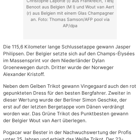
Christophe Laporte (l) aus Frankreich, Tiesj
Benoot aus Belgien (M l) und Wout van Aert
(r) aus Belgien mit einem Glas Champagner
an. Foto: Thomas Samson/AFP pool via
AP/dpa
Die 115,6 Kilometer lange Schlussetappe gewann Jasper
Philipsen. Der Belgier setzte sich auf den Champs-Élysées
im Massensprint vor dem Niederländer Dylan
Groenewegen durch. Dritter wurde der Norweger
Alexander Kristoff.
Neben dem Gelben Trikot gewann Vingegaard auch den rot
gepunkteten Dress für den besten Bergfahrer. Zweiter in
dieser Wertung wurde der Berliner Simon Geschke, der
erst auf der letzten Bergetappe vom Dänen verdrängt
worden war. Das Grüne Trikot des Punktbesten gewann
der Belgier Wout van Aert überlegen.
Pogacar war Bester in der Nachwuchswertung der Profis
unter 25 Jahren und erhielt das Weiße Trikot. Der 23-