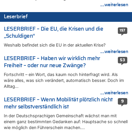
Mehrere Menschen in Londons City niedergestochen
....weiterlesen
06.08.2026 - 12:13 von Hugo Egon Bernhard von Sinnen zu
Leserbrief
Zweite Hitzewelle in diesem Sommer ist jetzt amtlich
06.08.2026 - 12:08 von Medium zu
LESERBRIEF – Die EU, die Krisen und die
157
Frau hörte Stimmen aus Haus des verstorbenen Nachbarn
„Schuldigen“
06.08.2026 - 11:52 von Hubert F. zu
Weshalb befindet sich die EU in der aktuellen Krise?
Zweite Hitzewelle in diesem Sommer ist jetzt amtlich
....weiterlesen
06.08.2026 - 11:46 von Ermitler zu
LESERBRIEF – Haben wir wirklich mehr
53
Zweite Hitzewelle in diesem Sommer ist jetzt amtlich
Freiheit – oder nur neue Zwänge?
06.08.2026 - 11:42 von Willi Müller zu
Fortschritt – ein Wort, das kaum noch hinterfragt wird. Als
Eschweiler: 16-Jähriger soll seine Oma ermordet haben
wäre alles, was sich verändert, automatisch besser. Doch im
06.08.2026 - 11:35 von ne Hondsjong zu
Alltag…
Zweite Hitzewelle in diesem Sommer ist jetzt amtlich
....weiterlesen
06.08.2026 - 11:11 von Dax zu
LESERBRIEF – Wenn Mobilität plötzlich nicht
9
Wie kam es zur Ceuta-Krise?
mehr selbstverständlich ist
06.08.2026 - 10:39 von Mungo zu
In der Deutschsprachigen Gemeinschaft wächst man mit
Wasserstand des Rheins in NRW so niedrig wie noch nie
einem ganz bestimmten Gedanken auf: Hauptsache so schnell
06.08.2026 - 10:34 von Ostbelgien Direkt zu
wie möglich den Führerschein machen….
Tessa Wullaert knackt die 100-Tore-Marke für die Red Flames