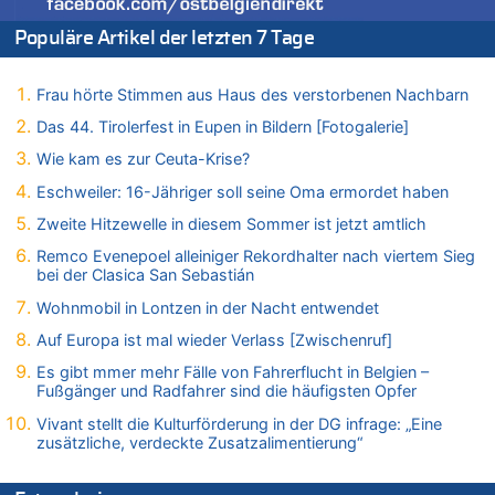
Zweite Hitzewelle in diesem Sommer ist jetzt amtlich
Populäre Artikel der letzten 7 Tage
06.08.2026 - 14:51 von Ostbelgien Direkt zu
Zurück an den Rhein: Hendrich wechselt zum 1. FC Köln
06.08.2026 - 14:46 von Hugo Egon Bernhard von Sinnen zu
Frau hörte Stimmen aus Haus des verstorbenen Nachbarn
Frau hörte Stimmen aus Haus des verstorbenen Nachbarn
Das 44. Tirolerfest in Eupen in Bildern [Fotogalerie]
06.08.2026 - 14:44 von Coralie zu
Wie kam es zur Ceuta-Krise?
Zweite Hitzewelle in diesem Sommer ist jetzt amtlich
Eschweiler: 16-Jähriger soll seine Oma ermordet haben
06.08.2026 - 14:41 von Coralie zu
Zweite Hitzewelle in diesem Sommer ist jetzt amtlich
Zweite Hitzewelle in diesem Sommer ist jetzt amtlich
06.08.2026 - 14:26 von Hugo Egon Bernhard von Sinnen zu
Remco Evenepoel alleiniger Rekordhalter nach viertem Sieg
Zweite Hitzewelle in diesem Sommer ist jetzt amtlich
bei der Clasica San Sebastián
06.08.2026 - 14:11 von Dax zu
Wohnmobil in Lontzen in der Nacht entwendet
Zweite Hitzewelle in diesem Sommer ist jetzt amtlich
Auf Europa ist mal wieder Verlass [Zwischenruf]
06.08.2026 - 14:11 von Wolfgang zu
Es gibt mmer mehr Fälle von Fahrerflucht in Belgien –
Zurück an den Rhein: Hendrich wechselt zum 1. FC Köln
Fußgänger und Radfahrer sind die häufigsten Opfer
06.08.2026 - 13:59 von Chips zu
Vivant stellt die Kulturförderung in der DG infrage: „Eine
Wasserstand des Rheins in NRW so niedrig wie noch nie
zusätzliche, verdeckte Zusatzalimentierung“
06.08.2026 - 13:53 von Frage an den Hondsjong zu
Zweite Hitzewelle in diesem Sommer ist jetzt amtlich