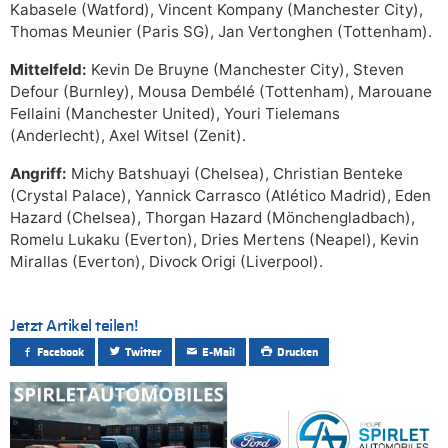
Kabasele (Watford), Vincent Kompany (Manchester City),
Thomas Meunier (Paris SG), Jan Vertonghen (Tottenham).
Mittelfeld:
Kevin De Bruyne (Manchester City), Steven
Defour (Burnley), Mousa Dembélé (Tottenham), Marouane
Fellaini (Manchester United), Youri Tielemans
(Anderlecht), Axel Witsel (Zenit).
Angriff:
Michy Batshuayi (Chelsea), Christian Benteke
(Crystal Palace), Yannick Carrasco (Atlético Madrid), Eden
Hazard (Chelsea), Thorgan Hazard (Mönchengladbach),
Romelu Lukaku (Everton), Dries Mertens (Neapel), Kevin
Mirallas (Everton), Divock Origi (Liverpool).
Jetzt Artikel teilen!
Facebook
Twitter
E-Mail
Drucken