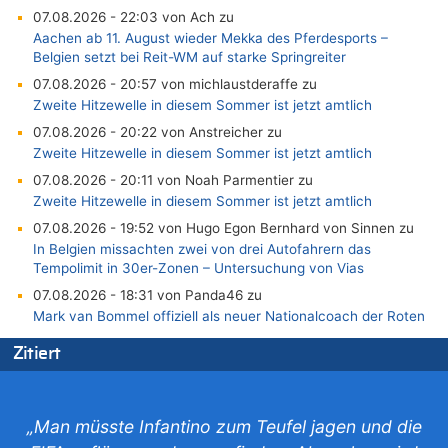
07.08.2026 - 22:03 von Ach zu
Aachen ab 11. August wieder Mekka des Pferdesports –
Belgien setzt bei Reit-WM auf starke Springreiter
07.08.2026 - 20:57 von michlaustderaffe zu
Zweite Hitzewelle in diesem Sommer ist jetzt amtlich
07.08.2026 - 20:22 von Anstreicher zu
Zweite Hitzewelle in diesem Sommer ist jetzt amtlich
07.08.2026 - 20:11 von Noah Parmentier zu
Zweite Hitzewelle in diesem Sommer ist jetzt amtlich
07.08.2026 - 19:52 von Hugo Egon Bernhard von Sinnen zu
In Belgien missachten zwei von drei Autofahrern das
Tempolimit in 30er-Zonen – Untersuchung von Vias
07.08.2026 - 18:31 von Panda46 zu
Mark van Bommel offiziell als neuer Nationalcoach der Roten
Teufel vorgestellt: „Ist mir eine große Ehre“
Zitiert
07.08.2026 - 17:56 von Mungo zu
Zweite Hitzewelle in diesem Sommer ist jetzt amtlich
07.08.2026 - 17:55 von M der Block zu
„Man müsste Infantino zum Teufel jagen und die
AS Eupen: „Keiner weiß, wohin die Reise geht…“