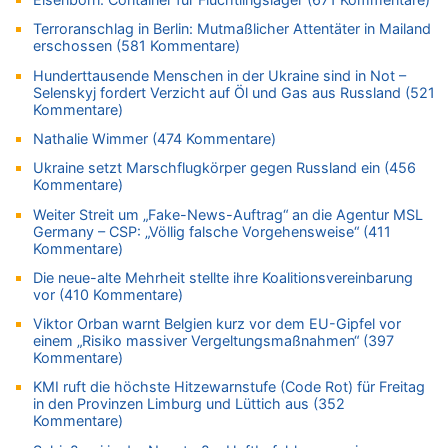
07.08.2026 - 09:03 von JoKrings zu
Terroranschlag in Berlin: Mutmaßlicher Attentäter in Mailand
Zweite Hitzewelle in diesem Sommer ist jetzt amtlich
erschossen (581 Kommentare)
07.08.2026 - 01:12 von WK zu
Hunderttausende Menschen in der Ukraine sind in Not –
Warum die Waldbrände in Frankreich und Spanien Rekorde
Selenskyj fordert Verzicht auf Öl und Gas aus Russland (521
brechen [Fragen & Antworten]
Kommentare)
07.08.2026 - 01:03 von Hugo Egon Bernhard von Sinnen zu
Nathalie Wimmer (474 Kommentare)
Zweite Hitzewelle in diesem Sommer ist jetzt amtlich
Ukraine setzt Marschflugkörper gegen Russland ein (456
07.08.2026 - 00:50 von WK zu
Kommentare)
Wie kam es zur Ceuta-Krise?
Weiter Streit um „Fake-News-Auftrag“ an die Agentur MSL
07.08.2026 - 00:06 von 5/11 zu
Germany – CSP: „Völlig falsche Vorgehensweise“ (411
Kommentare)
Mehrere Menschen in Londons City niedergestochen
Die neue-alte Mehrheit stellte ihre Koalitionsvereinbarung
06.08.2026 - 23:53 von Foto Anneliese zu
vor (410 Kommentare)
Mehrere Menschen in Londons City niedergestochen
Viktor Orban warnt Belgien kurz vor dem EU-Gipfel vor
06.08.2026 - 23:25 von WK zu
einem „Risiko massiver Vergeltungsmaßnahmen“ (397
FIFA-Spitze demonstriert Einigkeit trotz Kritik und neuer
Kommentare)
Vorwürfe gegen Präsident Gianni Infantino
KMI ruft die höchste Hitzewarnstufe (Code Rot) für Freitag
06.08.2026 - 22:48 von DG zu
in den Provinzen Limburg und Lüttich aus (352
FIFA-Spitze demonstriert Einigkeit trotz Kritik und neuer
Kommentare)
Vorwürfe gegen Präsident Gianni Infantino