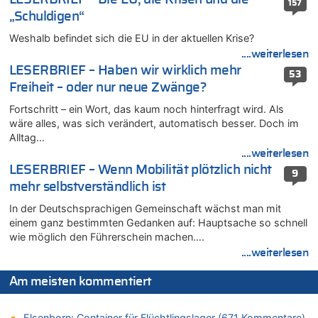
157
07.08.2026 - 11:15 von Dax zu
„Schuldigen“
Wie kam es zur Ceuta-Krise?
Weshalb befindet sich die EU in der aktuellen Krise?
07.08.2026 - 11:12 von Frage zu
Wasserstand des Rheins in NRW so niedrig wie noch nie
....weiterlesen
LESERBRIEF – Haben wir wirklich mehr
07.08.2026 - 10:29 von Soso zu
53
Freiheit – oder nur neue Zwänge?
Aachen ab 11. August wieder Mekka des Pferdesports –
Belgien setzt bei Reit-WM auf starke Springreiter
Fortschritt – ein Wort, das kaum noch hinterfragt wird. Als
07.08.2026 - 10:23 von Opa zu
wäre alles, was sich verändert, automatisch besser. Doch im
In Belgien missachten zwei von drei Autofahrern das
Alltag…
Tempolimit in 30er-Zonen – Untersuchung von Vias
....weiterlesen
07.08.2026 - 10:05 von Ostbelgien Direkt zu
LESERBRIEF – Wenn Mobilität plötzlich nicht
9
Soll Belgien Tempolimit auf Autobahnen erhöhen? – In
mehr selbstverständlich ist
Tschechien ab 2024 maximal 150 km/h erlaubt
In der Deutschsprachigen Gemeinschaft wächst man mit
07.08.2026 - 10:05 von N. A. Klar zu
einem ganz bestimmten Gedanken auf: Hauptsache so schnell
In Belgien missachten zwei von drei Autofahrern das
wie möglich den Führerschein machen….
Tempolimit in 30er-Zonen – Untersuchung von Vias
....weiterlesen
07.08.2026 - 09:31 von Ermitler zu
Das 44. Tirolerfest in Eupen in Bildern [Fotogalerie]
Am meisten kommentiert
07.08.2026 - 09:18 von Noppi zu
AS Eupen: „Keiner weiß, wohin die Reise geht…“
Elsenborn: Container für Flüchtlingslager (671 Kommentare)