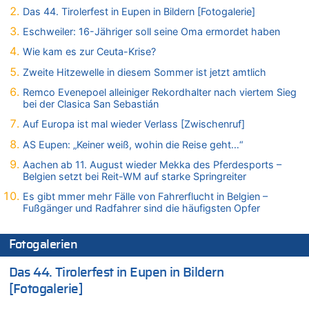
Kollision zwischen Autofahrer und Radfahrer an RAVeL-Weg
Das 44. Tirolerfest in Eupen in Bildern [Fotogalerie]
07.08.2026 - 14:35 von Vorfahrt zu
Eschweiler: 16-Jähriger soll seine Oma ermordet haben
In Belgien missachten zwei von drei Autofahrern das
Wie kam es zur Ceuta-Krise?
Tempolimit in 30er-Zonen – Untersuchung von Vias
Zweite Hitzewelle in diesem Sommer ist jetzt amtlich
07.08.2026 - 14:33 von Ostbelgien Direkt zu
Offiziell: Van Bommel wird Belgiens Nationaltrainer
Remco Evenepoel alleiniger Rekordhalter nach viertem Sieg
bei der Clasica San Sebastián
07.08.2026 - 13:39 von alter weißer mann zu
Zurück an den Rhein: Hendrich wechselt zum 1. FC Köln
Auf Europa ist mal wieder Verlass [Zwischenruf]
07.08.2026 - 13:39 von Ach zu
AS Eupen: „Keiner weiß, wohin die Reise geht…“
Aachen ab 11. August wieder Mekka des Pferdesports –
Aachen ab 11. August wieder Mekka des Pferdesports –
Belgien setzt bei Reit-WM auf starke Springreiter
Belgien setzt bei Reit-WM auf starke Springreiter
07.08.2026 - 13:31 von Guido Scholzen zu
Es gibt mmer mehr Fälle von Fahrerflucht in Belgien –
Wasserstand des Rheins in NRW so niedrig wie noch nie
Fußgänger und Radfahrer sind die häufigsten Opfer
07.08.2026 - 13:23 von JoKrings zu
In Belgien missachten zwei von drei Autofahrern das
Fotogalerien
Tempolimit in 30er-Zonen – Untersuchung von Vias
07.08.2026 - 13:20 von JoKrings zu
Das 44. Tirolerfest in Eupen in Bildern
In Belgien missachten zwei von drei Autofahrern das
[Fotogalerie]
Tempolimit in 30er-Zonen – Untersuchung von Vias