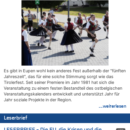
07.08.2026 - 13:04 von Kein Raser zu
In Belgien missachten zwei von drei Autofahrern das
Tempolimit in 30er-Zonen – Untersuchung von Vias
07.08.2026 - 13:01 von Experten? zu
In Belgien missachten zwei von drei Autofahrern das
Tempolimit in 30er-Zonen – Untersuchung von Vias
07.08.2026 - 12:43 von JoKrings zu
Zweite Hitzewelle in diesem Sommer ist jetzt amtlich
07.08.2026 - 12:31 von Fassungslos zu
In Belgien missachten zwei von drei Autofahrern das
Tempolimit in 30er-Zonen – Untersuchung von Vias
Es gibt in Eupen wohl kein anderes Fest außerhalb der "fünften
07.08.2026 - 11:31 von Zuhörer zu
Jahreszeit", das für eine solche Stimmung sorgt wie das
In Belgien missachten zwei von drei Autofahrern das
Tirolerfest. Seit seiner Premiere im Jahr 1981 hat sich die
Tempolimit in 30er-Zonen – Untersuchung von Vias
Veranstaltung zu einem festen Bestandteil des ostbelgischen
07.08.2026 - 11:23 von Dax zu
Veranstaltungskalenders entwickelt und unterstützt Jahr für
In Belgien missachten zwei von drei Autofahrern das
Jahr soziale Projekte in der Region.
Tempolimit in 30er-Zonen – Untersuchung von Vias
....weiterlesen
07.08.2026 - 11:20 von JoKrings zu
Leserbrief
In Belgien missachten zwei von drei Autofahrern das
Tempolimit in 30er-Zonen – Untersuchung von Vias
LESERBRIEF – Die EU, die Krisen und die