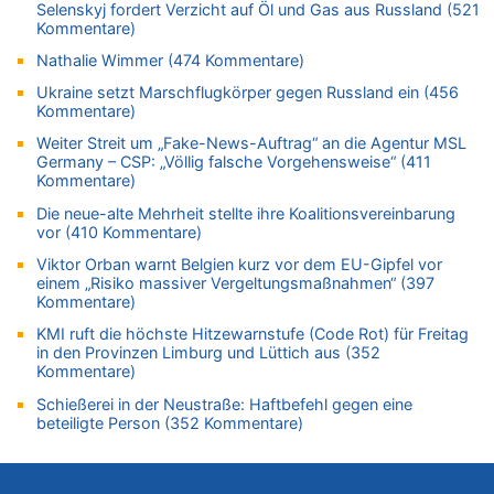
mehr als 111 Millionen €
Selenskyj fordert Verzicht auf Öl und Gas aus Russland (521
Kommentare)
08.08.2026 - 17:46 von Der Alte zu
Belgier knackt Jackpot bei Lotterie EuroMillions und gewinnt
Nathalie Wimmer (474 Kommentare)
mehr als 111 Millionen €
Ukraine setzt Marschflugkörper gegen Russland ein (456
08.08.2026 - 17:45 von Der Alte zu
Kommentare)
Zwölf Jahre nach Aachener Bankraub: 70-Jähriger gefasst
Weiter Streit um „Fake-News-Auftrag“ an die Agentur MSL
08.08.2026 - 17:43 von Der Alte zu
Germany – CSP: „Völlig falsche Vorgehensweise“ (411
Kommentare)
Leipzig, Mechernich und die Frage: Wer steckt hinter den
Drohnen mit Strengstoff? War es Russland?
Die neue-alte Mehrheit stellte ihre Koalitionsvereinbarung
vor (410 Kommentare)
08.08.2026 - 17:16 von Bingo zu
Zweite Hitzewelle in diesem Sommer ist jetzt amtlich
Viktor Orban warnt Belgien kurz vor dem EU-Gipfel vor
einem „Risiko massiver Vergeltungsmaßnahmen“ (397
08.08.2026 - 16:20 von Russentrolle zu
Kommentare)
Leipzig, Mechernich und die Frage: Wer steckt hinter den
Drohnen mit Strengstoff? War es Russland?
KMI ruft die höchste Hitzewarnstufe (Code Rot) für Freitag
in den Provinzen Limburg und Lüttich aus (352
08.08.2026 - 15:34 von JoKrings zu
Kommentare)
Leipzig, Mechernich und die Frage: Wer steckt hinter den
Schießerei in der Neustraße: Haftbefehl gegen eine
Drohnen mit Strengstoff? War es Russland?
beteiligte Person (352 Kommentare)
08.08.2026 - 15:32 von 5/11 zu
Mehrere Menschen in Londons City niedergestochen
08.08.2026 - 15:19 von Guido Scholzen zu