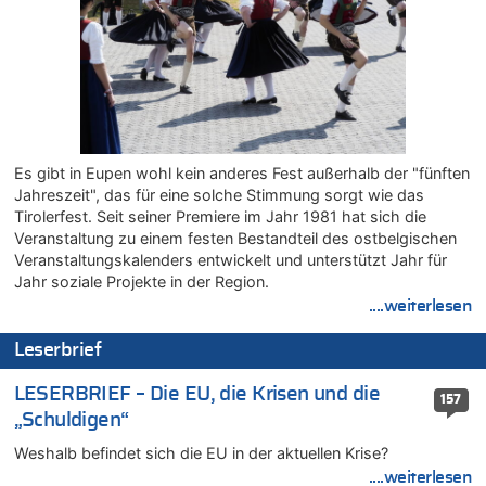
Drohnen mit Strengstoff? War es Russland?
08.08.2026 - 20:49 von Marcel Scholzen Eimerscheid zu
Leipzig, Mechernich und die Frage: Wer steckt hinter den
Drohnen mit Strengstoff? War es Russland?
08.08.2026 - 20:34 von Dax zu
Wasserstand des Rheins in NRW so niedrig wie noch nie
08.08.2026 - 20:32 von Joseph Meyer zu
Es gibt in Eupen wohl kein anderes Fest außerhalb der "fünften
Leipzig, Mechernich und die Frage: Wer steckt hinter den
Jahreszeit", das für eine solche Stimmung sorgt wie das
Drohnen mit Strengstoff? War es Russland?
Tirolerfest. Seit seiner Premiere im Jahr 1981 hat sich die
08.08.2026 - 20:20 von Joseph Meyer zu
Veranstaltung zu einem festen Bestandteil des ostbelgischen
Leipzig, Mechernich und die Frage: Wer steckt hinter den
Veranstaltungskalenders entwickelt und unterstützt Jahr für
Drohnen mit Strengstoff? War es Russland?
Jahr soziale Projekte in der Region.
....weiterlesen
08.08.2026 - 20:19 von Peter G zu
Zwölf Jahre nach Aachener Bankraub: 70-Jähriger gefasst
Leserbrief
08.08.2026 - 20:17 von Russentrolle zu
Leipzig, Mechernich und die Frage: Wer steckt hinter den
LESERBRIEF – Die EU, die Krisen und die
157
Drohnen mit Strengstoff? War es Russland?
„Schuldigen“
08.08.2026 - 20:16 von Dax zu
Weshalb befindet sich die EU in der aktuellen Krise?
Wasserstand des Rheins in NRW so niedrig wie noch nie
....weiterlesen
08.08.2026 - 20:13 von Dax zu