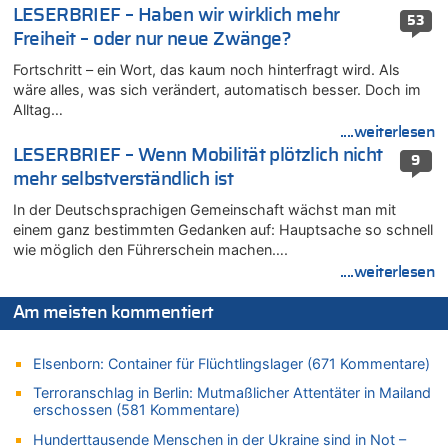
LESERBRIEF – Haben wir wirklich mehr
Zweite Hitzewelle in diesem Sommer ist jetzt amtlich
53
Freiheit – oder nur neue Zwänge?
08.08.2026 - 20:09 von Dax zu
Zweite Hitzewelle in diesem Sommer ist jetzt amtlich
Fortschritt – ein Wort, das kaum noch hinterfragt wird. Als
wäre alles, was sich verändert, automatisch besser. Doch im
08.08.2026 - 20:06 von Dax zu
Alltag…
Zweite Hitzewelle in diesem Sommer ist jetzt amtlich
....weiterlesen
08.08.2026 - 19:00 von Peter G zu
LESERBRIEF – Wenn Mobilität plötzlich nicht
9
Leipzig, Mechernich und die Frage: Wer steckt hinter den
mehr selbstverständlich ist
Drohnen mit Strengstoff? War es Russland?
In der Deutschsprachigen Gemeinschaft wächst man mit
08.08.2026 - 18:48 von Marcel Scholzen Eimerscheid zu
einem ganz bestimmten Gedanken auf: Hauptsache so schnell
Leipzig, Mechernich und die Frage: Wer steckt hinter den
wie möglich den Führerschein machen….
Drohnen mit Strengstoff? War es Russland?
....weiterlesen
08.08.2026 - 18:41 von JoKrings zu
Leipzig, Mechernich und die Frage: Wer steckt hinter den
Am meisten kommentiert
Drohnen mit Strengstoff? War es Russland?
08.08.2026 - 18:39 von JoKrings zu
Elsenborn: Container für Flüchtlingslager (671 Kommentare)
Leipzig, Mechernich und die Frage: Wer steckt hinter den
Drohnen mit Strengstoff? War es Russland?
Terroranschlag in Berlin: Mutmaßlicher Attentäter in Mailand
erschossen (581 Kommentare)
08.08.2026 - 18:07 von Hubert F. zu
Belgier knackt Jackpot bei Lotterie EuroMillions und gewinnt
Hunderttausende Menschen in der Ukraine sind in Not –