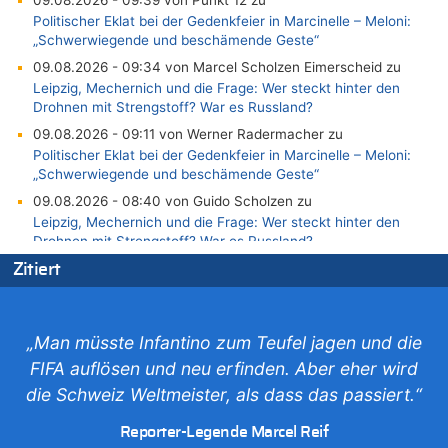
Politischer Eklat bei der Gedenkfeier in Marcinelle – Meloni:
„Schwerwiegende und beschämende Geste“
09.08.2026 - 09:34 von Marcel Scholzen Eimerscheid zu
Leipzig, Mechernich und die Frage: Wer steckt hinter den
Drohnen mit Strengstoff? War es Russland?
09.08.2026 - 09:11 von Werner Radermacher zu
Politischer Eklat bei der Gedenkfeier in Marcinelle – Meloni:
„Schwerwiegende und beschämende Geste“
09.08.2026 - 08:40 von Guido Scholzen zu
Leipzig, Mechernich und die Frage: Wer steckt hinter den
Drohnen mit Strengstoff? War es Russland?
09.08.2026 - 08:21 von Zuhörer zu
Zitiert
Aachen ab 11. August wieder Mekka des Pferdesports –
Belgien setzt bei Reit-WM auf starke Springreiter
09.08.2026 - 07:40 von SoSo zu
„Man müsste Infantino zum Teufel jagen und die
Aachen ab 11. August wieder Mekka des Pferdesports –
FIFA auflösen und neu erfinden. Aber eher wird
Belgien setzt bei Reit-WM auf starke Springreiter
die Schweiz Weltmeister, als dass das passiert.“
09.08.2026 - 07:00 von Zuhörer zu
Wasserstand des Rheins in NRW so niedrig wie noch nie
Reporter-Legende Marcel Reif