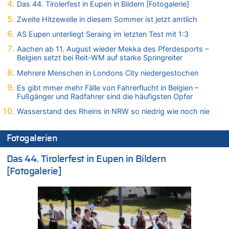
Politischer Eklat bei der Gedenkfeier in Marcinelle – Meloni:
Das 44. Tirolerfest in Eupen in Bildern [Fotogalerie]
„Schwerwiegende und beschämende Geste“
Zweite Hitzewelle in diesem Sommer ist jetzt amtlich
08.08.2026 - 22:12 von Hugo Egon Bernhard von Sinnen zu
AS Eupen unterliegt Seraing im letzten Test mit 1:3
LESERBRIEF – Für lokale, dezentrale Energieproduktion
Aachen ab 11. August wieder Mekka des Pferdesports –
08.08.2026 - 22:09 von Frage zu
Belgien setzt bei Reit-WM auf starke Springreiter
Leipzig, Mechernich und die Frage: Wer steckt hinter den
Drohnen mit Strengstoff? War es Russland?
Mehrere Menschen in Londons City niedergestochen
08.08.2026 - 22:07 von Shari zu
Es gibt mmer mehr Fälle von Fahrerflucht in Belgien –
Belgier knackt Jackpot bei Lotterie EuroMillions und gewinnt
Fußgänger und Radfahrer sind die häufigsten Opfer
mehr als 111 Millionen €
Wasserstand des Rheins in NRW so niedrig wie noch nie
08.08.2026 - 21:46 von Frage zu
Leipzig, Mechernich und die Frage: Wer steckt hinter den
Fotogalerien
Drohnen mit Strengstoff? War es Russland?
08.08.2026 - 21:33 von Frage zu
Das 44. Tirolerfest in Eupen in Bildern
Zwölf Jahre nach Aachener Bankraub: 70-Jähriger gefasst
[Fotogalerie]
08.08.2026 - 21:28 von Noah Parmentier zu
Leipzig, Mechernich und die Frage: Wer steckt hinter den
Drohnen mit Strengstoff? War es Russland?
08.08.2026 - 21:11 von Mungo zu
Leipzig, Mechernich und die Frage: Wer steckt hinter den