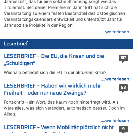
Jahreszeit", das für eine solche Stimmung sorgt wie das
09.08.2026 - 07:40 von SoSo zu
Tirolerfest. Seit seiner Premiere im Jahr 1981 hat sich die
Aachen ab 11. August wieder Mekka des Pferdesports –
Veranstaltung zu einem festen Bestandteil des ostbelgischen
Belgien setzt bei Reit-WM auf starke Springreiter
Veranstaltungskalenders entwickelt und unterstützt Jahr für
Jahr soziale Projekte in der Region.
09.08.2026 - 07:00 von Zuhörer zu
....weiterlesen
Wasserstand des Rheins in NRW so niedrig wie noch nie
09.08.2026 - 01:41 von Hugo Egon Bernhard von Sinnen zu
Leserbrief
Leipzig, Mechernich und die Frage: Wer steckt hinter den
Drohnen mit Strengstoff? War es Russland?
LESERBRIEF – Die EU, die Krisen und die
157
09.08.2026 - 01:10 von Peter S. zu
„Schuldigen“
Leipzig, Mechernich und die Frage: Wer steckt hinter den
Weshalb befindet sich die EU in der aktuellen Krise?
Drohnen mit Strengstoff? War es Russland?
....weiterlesen
09.08.2026 - 01:07 von Peter S. zu
LESERBRIEF – Haben wir wirklich mehr
Leipzig, Mechernich und die Frage: Wer steckt hinter den
53
Freiheit – oder nur neue Zwänge?
Drohnen mit Strengstoff? War es Russland?
09.08.2026 - 01:05 von Peter S. zu
Fortschritt – ein Wort, das kaum noch hinterfragt wird. Als
Leipzig, Mechernich und die Frage: Wer steckt hinter den
wäre alles, was sich verändert, automatisch besser. Doch im
Drohnen mit Strengstoff? War es Russland?
Alltag…
....weiterlesen
08.08.2026 - 23:27 von Bingo zu
Zweite Hitzewelle in diesem Sommer ist jetzt amtlich
LESERBRIEF – Wenn Mobilität plötzlich nicht
9