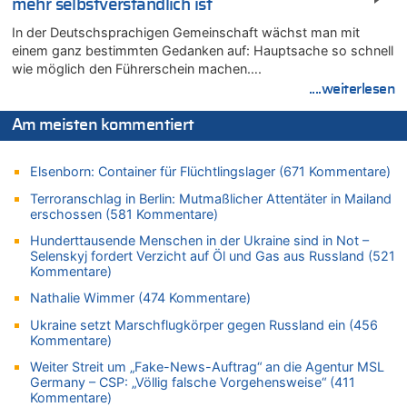
mehr selbstverständlich ist
08.08.2026 - 22:47 von Heinz F. zu
Wasserstand des Rheins in NRW so niedrig wie noch nie
In der Deutschsprachigen Gemeinschaft wächst man mit
08.08.2026 - 22:39 von Hugo Egon Bernhard von Sinnen zu
einem ganz bestimmten Gedanken auf: Hauptsache so schnell
wie möglich den Führerschein machen….
Politischer Eklat bei der Gedenkfeier in Marcinelle – Meloni:
„Schwerwiegende und beschämende Geste“
....weiterlesen
08.08.2026 - 22:23 von Marcel Scholzen Eimerscheid zu
Am meisten kommentiert
Politischer Eklat bei der Gedenkfeier in Marcinelle – Meloni:
„Schwerwiegende und beschämende Geste“
08.08.2026 - 22:12 von Hugo Egon Bernhard von Sinnen zu
Elsenborn: Container für Flüchtlingslager (671 Kommentare)
LESERBRIEF – Für lokale, dezentrale Energieproduktion
Terroranschlag in Berlin: Mutmaßlicher Attentäter in Mailand
erschossen (581 Kommentare)
08.08.2026 - 22:09 von Frage zu
Leipzig, Mechernich und die Frage: Wer steckt hinter den
Hunderttausende Menschen in der Ukraine sind in Not –
Drohnen mit Strengstoff? War es Russland?
Selenskyj fordert Verzicht auf Öl und Gas aus Russland (521
Kommentare)
08.08.2026 - 22:07 von Shari zu
Belgier knackt Jackpot bei Lotterie EuroMillions und gewinnt
Nathalie Wimmer (474 Kommentare)
mehr als 111 Millionen €
Ukraine setzt Marschflugkörper gegen Russland ein (456
08.08.2026 - 21:46 von Frage zu
Kommentare)
Leipzig, Mechernich und die Frage: Wer steckt hinter den
Weiter Streit um „Fake-News-Auftrag“ an die Agentur MSL
Drohnen mit Strengstoff? War es Russland?
Germany – CSP: „Völlig falsche Vorgehensweise“ (411
Kommentare)
08.08.2026 - 21:33 von Frage zu