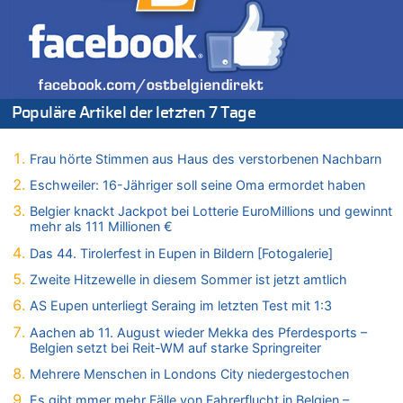
09.08.2026 - 11:53 von Der Alte zu
Politischer Eklat bei der Gedenkfeier in Marcinelle – Meloni:
„Schwerwiegende und beschämende Geste“
09.08.2026 - 11:11 von Chips zu
Aachen ab 11. August wieder Mekka des Pferdesports –
Belgien setzt bei Reit-WM auf starke Springreiter
Populäre Artikel der letzten 7 Tage
09.08.2026 - 11:08 von Chips zu
In Belgien missachten zwei von drei Autofahrern das
Tempolimit in 30er-Zonen – Untersuchung von Vias
Frau hörte Stimmen aus Haus des verstorbenen Nachbarn
09.08.2026 - 11:07 von Chips zu
Eschweiler: 16-Jähriger soll seine Oma ermordet haben
In Belgien missachten zwei von drei Autofahrern das
Belgier knackt Jackpot bei Lotterie EuroMillions und gewinnt
Tempolimit in 30er-Zonen – Untersuchung von Vias
mehr als 111 Millionen €
09.08.2026 - 10:57 von Antwort zu
Das 44. Tirolerfest in Eupen in Bildern [Fotogalerie]
Zwölf Jahre nach Aachener Bankraub: 70-Jähriger gefasst
Zweite Hitzewelle in diesem Sommer ist jetzt amtlich
09.08.2026 - 10:57 von Ach zu
Politischer Eklat bei der Gedenkfeier in Marcinelle – Meloni:
AS Eupen unterliegt Seraing im letzten Test mit 1:3
„Schwerwiegende und beschämende Geste“
Aachen ab 11. August wieder Mekka des Pferdesports –
09.08.2026 - 10:55 von Traurig zu
Belgien setzt bei Reit-WM auf starke Springreiter
Politischer Eklat bei der Gedenkfeier in Marcinelle – Meloni:
Mehrere Menschen in Londons City niedergestochen
„Schwerwiegende und beschämende Geste“
Es gibt mmer mehr Fälle von Fahrerflucht in Belgien –