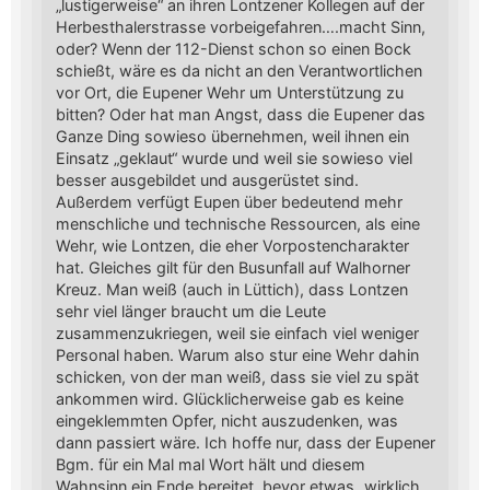
„lustigerweise“ an ihren Lontzener Kollegen auf der
Herbesthalerstrasse vorbeigefahren….macht Sinn,
oder? Wenn der 112-Dienst schon so einen Bock
schießt, wäre es da nicht an den Verantwortlichen
vor Ort, die Eupener Wehr um Unterstützung zu
bitten? Oder hat man Angst, dass die Eupener das
Ganze Ding sowieso übernehmen, weil ihnen ein
Einsatz „geklaut“ wurde und weil sie sowieso viel
besser ausgebildet und ausgerüstet sind.
Außerdem verfügt Eupen über bedeutend mehr
menschliche und technische Ressourcen, als eine
Wehr, wie Lontzen, die eher Vorpostencharakter
hat. Gleiches gilt für den Busunfall auf Walhorner
Kreuz. Man weiß (auch in Lüttich), dass Lontzen
sehr viel länger braucht um die Leute
zusammenzukriegen, weil sie einfach viel weniger
Personal haben. Warum also stur eine Wehr dahin
schicken, von der man weiß, dass sie viel zu spät
ankommen wird. Glücklicherweise gab es keine
eingeklemmten Opfer, nicht auszudenken, was
dann passiert wäre. Ich hoffe nur, dass der Eupener
Bgm. für ein Mal mal Wort hält und diesem
Wahnsinn ein Ende bereitet, bevor etwas „wirklich