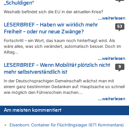
„Schuldigen“
08.08.2026 - 18:07 von Hubert F. zu
Belgier knackt Jackpot bei Lotterie EuroMillions und gewinnt
Weshalb befindet sich die EU in der aktuellen Krise?
mehr als 111 Millionen €
....weiterlesen
08.08.2026 - 17:46 von Der Alte zu
LESERBRIEF – Haben wir wirklich mehr
53
Belgier knackt Jackpot bei Lotterie EuroMillions und gewinnt
Freiheit – oder nur neue Zwänge?
mehr als 111 Millionen €
Fortschritt – ein Wort, das kaum noch hinterfragt wird. Als
08.08.2026 - 17:45 von Der Alte zu
wäre alles, was sich verändert, automatisch besser. Doch im
Zwölf Jahre nach Aachener Bankraub: 70-Jähriger gefasst
Alltag…
08.08.2026 - 17:43 von Der Alte zu
....weiterlesen
Leipzig, Mechernich und die Frage: Wer steckt hinter den
LESERBRIEF – Wenn Mobilität plötzlich nicht
9
Drohnen mit Strengstoff? War es Russland?
mehr selbstverständlich ist
08.08.2026 - 17:16 von Bingo zu
In der Deutschsprachigen Gemeinschaft wächst man mit
Zweite Hitzewelle in diesem Sommer ist jetzt amtlich
einem ganz bestimmten Gedanken auf: Hauptsache so schnell
08.08.2026 - 16:20 von Russentrolle zu
wie möglich den Führerschein machen….
Leipzig, Mechernich und die Frage: Wer steckt hinter den
....weiterlesen
Drohnen mit Strengstoff? War es Russland?
08.08.2026 - 15:34 von JoKrings zu
Am meisten kommentiert
Leipzig, Mechernich und die Frage: Wer steckt hinter den
Drohnen mit Strengstoff? War es Russland?
Elsenborn: Container für Flüchtlingslager (671 Kommentare)
08.08.2026 - 15:32 von 5/11 zu