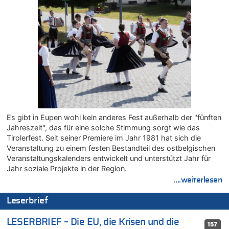
08.08.2026 - 20:16 von Dax zu
Wasserstand des Rheins in NRW so niedrig wie noch nie
08.08.2026 - 20:13 von Dax zu
Zweite Hitzewelle in diesem Sommer ist jetzt amtlich
08.08.2026 - 20:09 von Dax zu
Zweite Hitzewelle in diesem Sommer ist jetzt amtlich
08.08.2026 - 20:06 von Dax zu
Zweite Hitzewelle in diesem Sommer ist jetzt amtlich
08.08.2026 - 19:00 von Peter G zu
Leipzig, Mechernich und die Frage: Wer steckt hinter den
Es gibt in Eupen wohl kein anderes Fest außerhalb der "fünften
Drohnen mit Strengstoff? War es Russland?
Jahreszeit", das für eine solche Stimmung sorgt wie das
08.08.2026 - 18:48 von Marcel Scholzen Eimerscheid zu
Tirolerfest. Seit seiner Premiere im Jahr 1981 hat sich die
Leipzig, Mechernich und die Frage: Wer steckt hinter den
Veranstaltung zu einem festen Bestandteil des ostbelgischen
Drohnen mit Strengstoff? War es Russland?
Veranstaltungskalenders entwickelt und unterstützt Jahr für
08.08.2026 - 18:41 von JoKrings zu
Jahr soziale Projekte in der Region.
Leipzig, Mechernich und die Frage: Wer steckt hinter den
....weiterlesen
Drohnen mit Strengstoff? War es Russland?
Leserbrief
08.08.2026 - 18:39 von JoKrings zu
Leipzig, Mechernich und die Frage: Wer steckt hinter den
LESERBRIEF – Die EU, die Krisen und die
Drohnen mit Strengstoff? War es Russland?
157