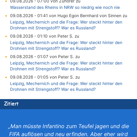
09.08.2026 - 07:00 von Zuhörer zu
Wasserstand des Rheins in NRW so niedrig wie noch nie
09.08.2026 - 01:41 von Hugo Egon Bernhard von Sinnen zu
Leipzig, Mechernich und die Frage: Wer steckt hinter den
Drohnen mit Strengstoff? War es Russland?
09.08.2026 - 01:10 von Peter S. zu
Leipzig, Mechernich und die Frage: Wer steckt hinter den
Drohnen mit Strengstoff? War es Russland?
09.08.2026 - 01:07 von Peter S. zu
Leipzig, Mechernich und die Frage: Wer steckt hinter den
Drohnen mit Strengstoff? War es Russland?
09.08.2026 - 01:05 von Peter S. zu
Leipzig, Mechernich und die Frage: Wer steckt hinter den
Drohnen mit Strengstoff? War es Russland?
08.08.2026 - 23:27 von Bingo zu
Zitiert
Zweite Hitzewelle in diesem Sommer ist jetzt amtlich
08.08.2026 - 22:47 von Heinz F. zu
Wasserstand des Rheins in NRW so niedrig wie noch nie
„Man müsste Infantino zum Teufel jagen und die
08.08.2026 - 22:39 von Hugo Egon Bernhard von Sinnen zu
FIFA auflösen und neu erfinden. Aber eher wird
Politischer Eklat bei der Gedenkfeier in Marcinelle – Meloni: