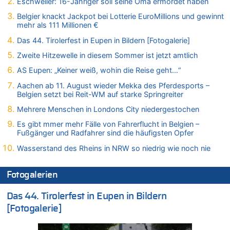
Eschweiler: 16-Jähriger soll seine Oma ermordet haben
08.08.2026 - 21:11 von Mungo zu
Belgier knackt Jackpot bei Lotterie EuroMillions und gewinnt
Leipzig, Mechernich und die Frage: Wer steckt hinter den
mehr als 111 Millionen €
Drohnen mit Strengstoff? War es Russland?
Das 44. Tirolerfest in Eupen in Bildern [Fotogalerie]
08.08.2026 - 20:49 von Marcel Scholzen Eimerscheid zu
Leipzig, Mechernich und die Frage: Wer steckt hinter den
Zweite Hitzewelle in diesem Sommer ist jetzt amtlich
Drohnen mit Strengstoff? War es Russland?
AS Eupen: „Keiner weiß, wohin die Reise geht…“
08.08.2026 - 20:34 von Dax zu
Aachen ab 11. August wieder Mekka des Pferdesports –
Wasserstand des Rheins in NRW so niedrig wie noch nie
Belgien setzt bei Reit-WM auf starke Springreiter
08.08.2026 - 20:32 von Joseph Meyer zu
Mehrere Menschen in Londons City niedergestochen
Leipzig, Mechernich und die Frage: Wer steckt hinter den
Drohnen mit Strengstoff? War es Russland?
Es gibt mmer mehr Fälle von Fahrerflucht in Belgien –
Fußgänger und Radfahrer sind die häufigsten Opfer
08.08.2026 - 20:20 von Joseph Meyer zu
Leipzig, Mechernich und die Frage: Wer steckt hinter den
Wasserstand des Rheins in NRW so niedrig wie noch nie
Drohnen mit Strengstoff? War es Russland?
08.08.2026 - 20:19 von Peter G zu
Fotogalerien
Zwölf Jahre nach Aachener Bankraub: 70-Jähriger gefasst
Das 44. Tirolerfest in Eupen in Bildern
08.08.2026 - 20:17 von Russentrolle zu
Leipzig, Mechernich und die Frage: Wer steckt hinter den
[Fotogalerie]
Drohnen mit Strengstoff? War es Russland?