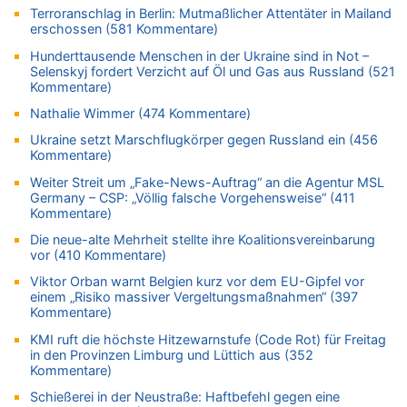
Terroranschlag in Berlin: Mutmaßlicher Attentäter in Mailand
Mehrere Menschen in Londons City niedergestochen
erschossen (581 Kommentare)
08.08.2026 - 15:19 von Guido Scholzen zu
Hunderttausende Menschen in der Ukraine sind in Not –
Leipzig, Mechernich und die Frage: Wer steckt hinter den
Selenskyj fordert Verzicht auf Öl und Gas aus Russland (521
Drohnen mit Strengstoff? War es Russland?
Kommentare)
08.08.2026 - 14:54 von Alfons van Compernolle zu
Nathalie Wimmer (474 Kommentare)
Belgier knackt Jackpot bei Lotterie EuroMillions und gewinnt
mehr als 111 Millionen €
Ukraine setzt Marschflugkörper gegen Russland ein (456
Kommentare)
08.08.2026 - 14:47 von Peer Wermuth zu
Leipzig, Mechernich und die Frage: Wer steckt hinter den
Weiter Streit um „Fake-News-Auftrag“ an die Agentur MSL
Germany – CSP: „Völlig falsche Vorgehensweise“ (411
Drohnen mit Strengstoff? War es Russland?
Kommentare)
08.08.2026 - 14:29 von Achso Dax zu
Die neue-alte Mehrheit stellte ihre Koalitionsvereinbarung
In Belgien missachten zwei von drei Autofahrern das
vor (410 Kommentare)
Tempolimit in 30er-Zonen – Untersuchung von Vias
Viktor Orban warnt Belgien kurz vor dem EU-Gipfel vor
08.08.2026 - 13:23 von Hugo Egon Bernhard von Sinnen zu
einem „Risiko massiver Vergeltungsmaßnahmen“ (397
Leipzig, Mechernich und die Frage: Wer steckt hinter den
Kommentare)
Drohnen mit Strengstoff? War es Russland?
KMI ruft die höchste Hitzewarnstufe (Code Rot) für Freitag
08.08.2026 - 13:03 von WK zu
in den Provinzen Limburg und Lüttich aus (352
Kollision zwischen Autofahrer und Radfahrer an RAVeL-Weg
Kommentare)
08.08.2026 - 12:56 von WK zu
Schießerei in der Neustraße: Haftbefehl gegen eine
Wasserstand des Rheins in NRW so niedrig wie noch nie