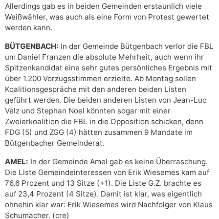
Allerdings gab es in beiden Gemeinden erstaunlich viele
Weißwähler, was auch als eine Form von Protest gewertet
werden kann.
BÜTGENBACH:
In der Gemeinde Bütgenbach verlor die FBL
um Daniel Franzen die absolute Mehrheit, auch wenn ihr
Spitzenkandidat eine sehr gutes persönliches Ergebnis mit
über 1.200 Vorzugsstimmen erzielte. Ab Montag sollen
Koalitionsgespräche mit den anderen beiden Listen
geführt werden. Die beiden anderen Listen von Jean-Luc
Velz und Stephan Noel könnten sogar mit einer
Zweierkoalition die FBL in die Opposition schicken, denn
FDG (5) und ZGG (4) hätten zusammen 9 Mandate im
Bütgenbacher Gemeinderat.
AMEL:
In der Gemeinde Amel gab es keine Überraschung.
Die Liste Gemeindeinteressen von Erik Wiesemes kam auf
76,6 Prozent und 13 Sitze (+1). Die Liste G.Z. brachte es
auf 23,4 Prozent (4 Sitze). Damit ist klar, was eigentlich
ohnehin klar war: Erik Wiesemes wird Nachfolger von Klaus
Schumacher. (cre)