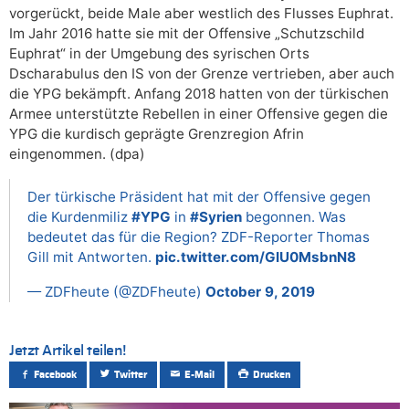
vorgerückt, beide Male aber westlich des Flusses Euphrat.
Im Jahr 2016 hatte sie mit der Offensive „Schutzschild
Euphrat“ in der Umgebung des syrischen Orts
Dscharabulus den IS von der Grenze vertrieben, aber auch
die YPG bekämpft. Anfang 2018 hatten von der türkischen
Armee unterstützte Rebellen in einer Offensive gegen die
YPG die kurdisch geprägte Grenzregion Afrin
eingenommen. (dpa)
Der türkische Präsident hat mit der Offensive gegen
die Kurdenmiliz
#YPG
in
#Syrien
begonnen. Was
bedeutet das für die Region? ZDF-Reporter Thomas
Gill mit Antworten.
pic.twitter.com/GIU0MsbnN8
— ZDFheute (@ZDFheute)
October 9, 2019
Jetzt Artikel teilen!
Facebook
Twitter
E-Mail
Drucken