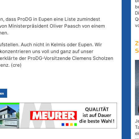
bl
b
D
n, dass ProDG in Eupen eine Liste zumindest
Q
v
 von Ministerpräsident Oliver Paasch von einem
hen.
Z
fstellen. Auch nicht in Kelmis oder Eupen. Wir
S
konzentrieren uns voll und ganz auf unser
, erklärte der ProDG-Vorsitzende Clemens Scholzen
enz. (cre)
en
Je
T
e