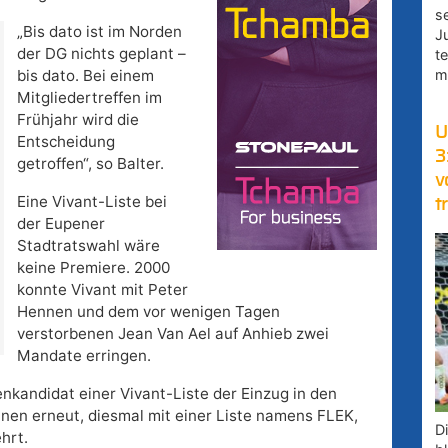
s
„Bis dato ist im Norden
J
der DG nichts geplant –
t
m
bis dato. Bei einem
Mitgliedertreffen im
Frühjahr wird die
U
Entscheidung
3
getroffen“, so Balter.
v
Eine Vivant-Liste bei
t
der Eupener
Stadtratswahl wäre
keine Premiere. 2000
konnte Vivant mit Peter
Hennen und dem vor wenigen Tagen
verstorbenen Jean Van Ael auf Anhieb zwei
Mandate erringen.
nkandidat einer Vivant-Liste der Einzug in den
nen erneut, diesmal mit einer Liste namens FLEK,
D
hrt.