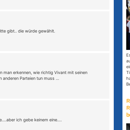
tte gibt.. die würde gewählt.
E
a
e
man erkennen, wie richtig Vivant mit seinen
Ti
n anderen Parteien tun muss …
h
B
R
R
b
ne….aber ich gebe keinem eine….