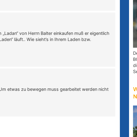
 „Ladan“ von Herrn Balter einkaufen muß er eigentlich
Laden“ läuft.. Wie sieht’s in Ihrem Laden bzw.
D
B
d
S
if. Um etwas zu bewegen muss gearbeitet werden nicht
W
N