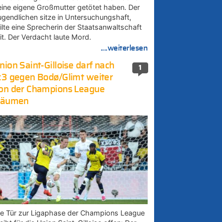
eine eigene Großmutter getötet haben. Der
ugendlichen sitze in Untersuchungshaft,
eilte eine Sprecherin der Staatsanwaltschaft
it. Der Verdacht laute Mord.
....weiterlesen
nion Saint-Gilloise darf nach
1
:3 gegen Bodø/Glimt weiter
on der Champions League
räumen
ie Tür zur Ligaphase der Champions League