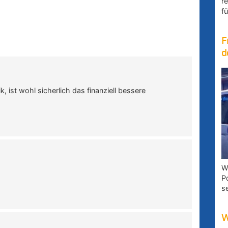
r
fü
F
d
, ist wohl sicherlich das finanziell bessere
W
P
s
W