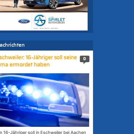
achrichten
schweiler: 16-Jähriger soll seine
0
ma ermordet haben
in 16-Jähriger soll in Eschweiler bei Aachen