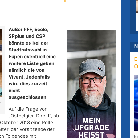
Außer PFF, Ecolo,
SPplus und CSP
könnte es bei der
N
Stadtratswahl in
Eupen eventuell eine
E
weitere Liste geben,
O
nämlich die von
Vivant. Jedenfalls
wird dies zurzeit
nicht
ausgeschlossen.
:
Auf die Frage von
„Ostbelgien Direkt“, ob
Oktober 2018 eine Rolle
lter, der Vorsitzende der
ch Folgendes mit:
E