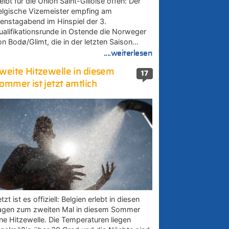
eibt für die Union Saint-Gilloise offen: Der
elgische Vizemeister empfing am
ienstagabend im Hinspiel der 3.
ualifikationsrunde in Ostende die Norweger
on Bodø/Glimt, die in der letzten Saison…
....weiterlesen
weite Hitzewelle in diesem
17
ommer ist jetzt amtlich
tzt ist es offiziell: Belgien erlebt in diesen
agen zum zweiten Mal in diesem Sommer
ine Hitzewelle. Die Temperaturen liegen