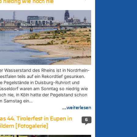
o niedrig wie noch nie
er Wasserstand des Rheins ist in Nordrhein-
estfalen teils auf ein Rekordtief gesunken.
ie Pegelstände in Duisburg-Ruhrort und
üsseldorf waren am Sonntag so niedrig wie
och nie, in Köln hatte der Pegelstand schon
m Samstag ein…
....weiterlesen
as 44. Tirolerfest in Eupen in
6
ildern [Fotogalerie]