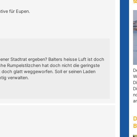
s
tive für Eupen.
er Stadtrat ergeben? Balters heisse Luft ist doch
sche Rumpelstilzchen hat doch nicht die geringste
D
t doch glatt weggeworfen. Soll er seinen Laden
W
tig verwalten.
D
D
n
a
D
B