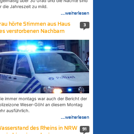
egelmäßig über 30 Grad und die Nächte sind
r die Jahreszeit zu mild.
....weiterlesen
rau hörte Stimmen aus Haus
3
es verstorbenen Nachbarn
ie immer montags war auch der Bericht der
olizeizone Weser-Göhl an diesem Montag
ehr ausführlich.
....weiterlesen
asserstand des Rheins in NRW
91