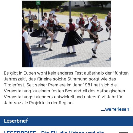
Tempolimit in 30er-Zonen – Untersuchung von Vias
07.08.2026 - 11:20 von JoKrings zu
In Belgien missachten zwei von drei Autofahrern das
Tempolimit in 30er-Zonen – Untersuchung von Vias
07.08.2026 - 11:15 von Dax zu
Wie kam es zur Ceuta-Krise?
07.08.2026 - 11:12 von Frage zu
Wasserstand des Rheins in NRW so niedrig wie noch nie
07.08.2026 - 10:29 von Soso zu
Aachen ab 11. August wieder Mekka des Pferdesports –
Es gibt in Eupen wohl kein anderes Fest außerhalb der "fünften
Belgien setzt bei Reit-WM auf starke Springreiter
Jahreszeit", das für eine solche Stimmung sorgt wie das
07.08.2026 - 10:23 von Opa zu
Tirolerfest. Seit seiner Premiere im Jahr 1981 hat sich die
In Belgien missachten zwei von drei Autofahrern das
Veranstaltung zu einem festen Bestandteil des ostbelgischen
Tempolimit in 30er-Zonen – Untersuchung von Vias
Veranstaltungskalenders entwickelt und unterstützt Jahr für
07.08.2026 - 10:05 von Ostbelgien Direkt zu
Jahr soziale Projekte in der Region.
Soll Belgien Tempolimit auf Autobahnen erhöhen? – In
....weiterlesen
Tschechien ab 2024 maximal 150 km/h erlaubt
Leserbrief
07.08.2026 - 10:05 von N. A. Klar zu
In Belgien missachten zwei von drei Autofahrern das