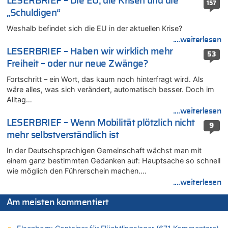
LESERBRIEF – Die EU, die Krisen und die
Tempolimit in 30er-Zonen – Untersuchung von Vias
157
„Schuldigen“
07.08.2026 - 09:31 von Ermitler zu
Das 44. Tirolerfest in Eupen in Bildern [Fotogalerie]
Weshalb befindet sich die EU in der aktuellen Krise?
07.08.2026 - 09:18 von Noppi zu
....weiterlesen
AS Eupen: „Keiner weiß, wohin die Reise geht…“
LESERBRIEF – Haben wir wirklich mehr
53
07.08.2026 - 09:03 von JoKrings zu
Freiheit – oder nur neue Zwänge?
Zweite Hitzewelle in diesem Sommer ist jetzt amtlich
Fortschritt – ein Wort, das kaum noch hinterfragt wird. Als
07.08.2026 - 01:12 von WK zu
wäre alles, was sich verändert, automatisch besser. Doch im
Warum die Waldbrände in Frankreich und Spanien Rekorde
Alltag…
brechen [Fragen & Antworten]
....weiterlesen
07.08.2026 - 01:03 von Hugo Egon Bernhard von Sinnen zu
LESERBRIEF – Wenn Mobilität plötzlich nicht
9
Zweite Hitzewelle in diesem Sommer ist jetzt amtlich
mehr selbstverständlich ist
07.08.2026 - 00:50 von WK zu
In der Deutschsprachigen Gemeinschaft wächst man mit
Wie kam es zur Ceuta-Krise?
einem ganz bestimmten Gedanken auf: Hauptsache so schnell
07.08.2026 - 00:06 von 5/11 zu
wie möglich den Führerschein machen….
Mehrere Menschen in Londons City niedergestochen
....weiterlesen
06.08.2026 - 23:53 von Foto Anneliese zu
Am meisten kommentiert
Mehrere Menschen in Londons City niedergestochen
06.08.2026 - 23:25 von WK zu