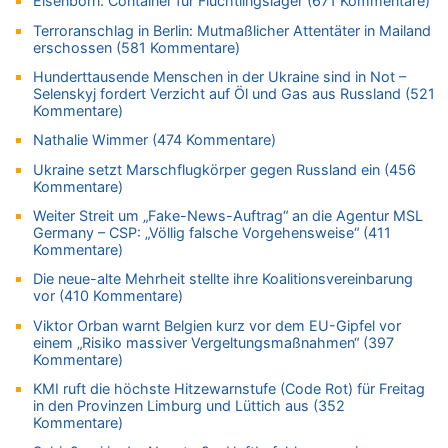
Elsenborn: Container für Flüchtlingslager (671 Kommentare)
FIFA-Spitze demonstriert Einigkeit trotz Kritik und neuer
Vorwürfe gegen Präsident Gianni Infantino
Terroranschlag in Berlin: Mutmaßlicher Attentäter in Mailand
erschossen (581 Kommentare)
06.08.2026 - 22:48 von DG zu
FIFA-Spitze demonstriert Einigkeit trotz Kritik und neuer
Hunderttausende Menschen in der Ukraine sind in Not –
Vorwürfe gegen Präsident Gianni Infantino
Selenskyj fordert Verzicht auf Öl und Gas aus Russland (521
Kommentare)
06.08.2026 - 22:07 von DR ALBERN zu
FIFA-Spitze demonstriert Einigkeit trotz Kritik und neuer
Nathalie Wimmer (474 Kommentare)
Vorwürfe gegen Präsident Gianni Infantino
Ukraine setzt Marschflugkörper gegen Russland ein (456
06.08.2026 - 21:27 von klar zu
Kommentare)
Mehrere Menschen in Londons City niedergestochen
Weiter Streit um „Fake-News-Auftrag“ an die Agentur MSL
06.08.2026 - 21:19 von Ach zu
Germany – CSP: „Völlig falsche Vorgehensweise“ (411
Kommentare)
Zweite Hitzewelle in diesem Sommer ist jetzt amtlich
Die neue-alte Mehrheit stellte ihre Koalitionsvereinbarung
06.08.2026 - 21:16 von michlaustderaffe zu
vor (410 Kommentare)
Zweite Hitzewelle in diesem Sommer ist jetzt amtlich
Viktor Orban warnt Belgien kurz vor dem EU-Gipfel vor
06.08.2026 - 21:14 von Ach zu
einem „Risiko massiver Vergeltungsmaßnahmen“ (397
Aachen ab 11. August wieder Mekka des Pferdesports –
Kommentare)
Belgien setzt bei Reit-WM auf starke Springreiter
KMI ruft die höchste Hitzewarnstufe (Code Rot) für Freitag
06.08.2026 - 20:43 von 5/11 zu
in den Provinzen Limburg und Lüttich aus (352
Wasserstand des Rheins in NRW so niedrig wie noch nie
Kommentare)
06.08.2026 - 20:35 von Wolfgang2 zu