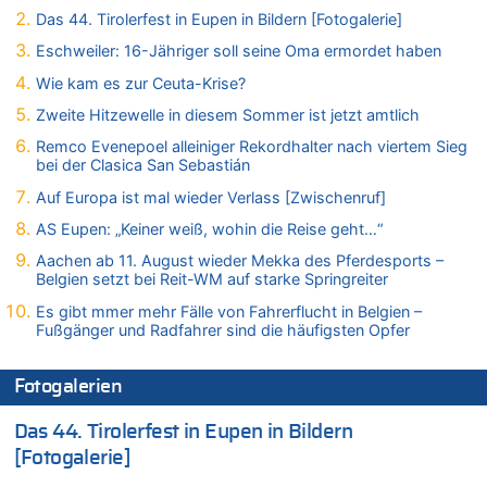
Tempolimit in 30er-Zonen – Untersuchung von Vias
Das 44. Tirolerfest in Eupen in Bildern [Fotogalerie]
07.08.2026 - 13:20 von JoKrings zu
Eschweiler: 16-Jähriger soll seine Oma ermordet haben
In Belgien missachten zwei von drei Autofahrern das
Wie kam es zur Ceuta-Krise?
Tempolimit in 30er-Zonen – Untersuchung von Vias
Zweite Hitzewelle in diesem Sommer ist jetzt amtlich
07.08.2026 - 13:04 von Kein Raser zu
In Belgien missachten zwei von drei Autofahrern das
Remco Evenepoel alleiniger Rekordhalter nach viertem Sieg
Tempolimit in 30er-Zonen – Untersuchung von Vias
bei der Clasica San Sebastián
07.08.2026 - 13:01 von Experten? zu
Auf Europa ist mal wieder Verlass [Zwischenruf]
In Belgien missachten zwei von drei Autofahrern das
AS Eupen: „Keiner weiß, wohin die Reise geht…“
Tempolimit in 30er-Zonen – Untersuchung von Vias
Aachen ab 11. August wieder Mekka des Pferdesports –
07.08.2026 - 12:43 von JoKrings zu
Belgien setzt bei Reit-WM auf starke Springreiter
Zweite Hitzewelle in diesem Sommer ist jetzt amtlich
Es gibt mmer mehr Fälle von Fahrerflucht in Belgien –
07.08.2026 - 12:31 von Fassungslos zu
Fußgänger und Radfahrer sind die häufigsten Opfer
In Belgien missachten zwei von drei Autofahrern das
Tempolimit in 30er-Zonen – Untersuchung von Vias
Fotogalerien
07.08.2026 - 11:31 von Zuhörer zu
In Belgien missachten zwei von drei Autofahrern das
Das 44. Tirolerfest in Eupen in Bildern
Tempolimit in 30er-Zonen – Untersuchung von Vias
[Fotogalerie]
07.08.2026 - 11:23 von Dax zu
In Belgien missachten zwei von drei Autofahrern das