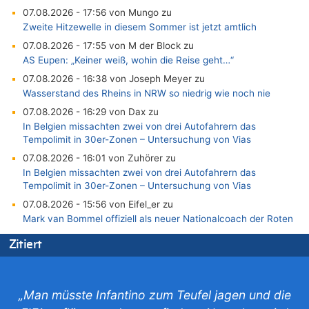
07.08.2026 - 17:56 von Mungo zu
Zweite Hitzewelle in diesem Sommer ist jetzt amtlich
07.08.2026 - 17:55 von M der Block zu
AS Eupen: „Keiner weiß, wohin die Reise geht…“
07.08.2026 - 16:38 von Joseph Meyer zu
Wasserstand des Rheins in NRW so niedrig wie noch nie
07.08.2026 - 16:29 von Dax zu
In Belgien missachten zwei von drei Autofahrern das
Tempolimit in 30er-Zonen – Untersuchung von Vias
07.08.2026 - 16:01 von Zuhörer zu
In Belgien missachten zwei von drei Autofahrern das
Tempolimit in 30er-Zonen – Untersuchung von Vias
07.08.2026 - 15:56 von Eifel_er zu
Mark van Bommel offiziell als neuer Nationalcoach der Roten
Teufel vorgestellt: „Ist mir eine große Ehre“
Zitiert
07.08.2026 - 15:43 von Hausmeister zu
Wie kam es zur Ceuta-Krise?
07.08.2026 - 15:30 von Soso zu
„Man müsste Infantino zum Teufel jagen und die
Aachen ab 11. August wieder Mekka des Pferdesports –