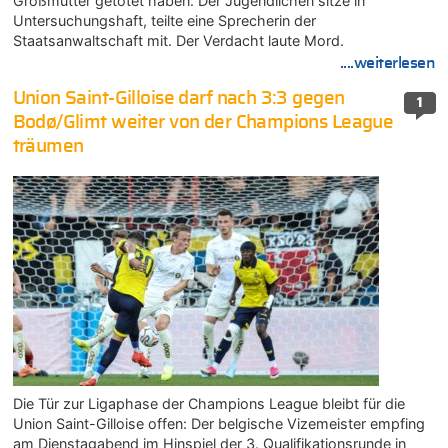
Großmutter getötet haben. Der Jugendlichen sitze in
Untersuchungshaft, teilte eine Sprecherin der
Staatsanwaltschaft mit. Der Verdacht laute Mord.
....weiterlesen
Union Saint-Gilloise darf nach 3:3 gegen
1
Bodø/Glimt weiter von der Champions League
träumen
Die Tür zur Ligaphase der Champions League bleibt für die
Union Saint-Gilloise offen: Der belgische Vizemeister empfing
am Dienstagabend im Hinspiel der 3. Qualifikationsrunde in