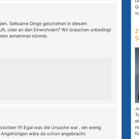
D
Q
v
ien. Seltsame Dinge geschehen in diesem
Luft, oder an den Einwohnern? Wir brauchen unbedingt
Z
oblem annehmen könnte.
S
Je
T
e
r
storben !!!! Egal was die Ursache war , ein wenig
fü
 Angehörigen wäre da schon angebracht.