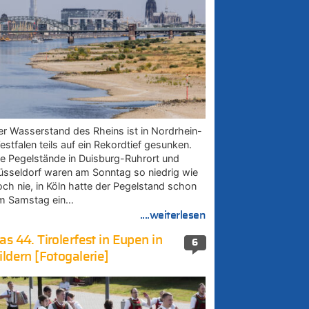
er Wasserstand des Rheins ist in Nordrhein-
estfalen teils auf ein Rekordtief gesunken.
ie Pegelstände in Duisburg-Ruhrort und
üsseldorf waren am Sonntag so niedrig wie
och nie, in Köln hatte der Pegelstand schon
m Samstag ein…
....weiterlesen
as 44. Tirolerfest in Eupen in
6
ildern [Fotogalerie]