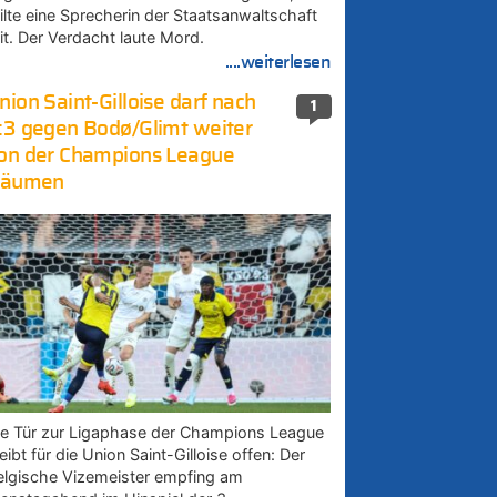
eilte eine Sprecherin der Staatsanwaltschaft
it. Der Verdacht laute Mord.
....weiterlesen
nion Saint-Gilloise darf nach
1
:3 gegen Bodø/Glimt weiter
on der Champions League
räumen
ie Tür zur Ligaphase der Champions League
eibt für die Union Saint-Gilloise offen: Der
elgische Vizemeister empfing am