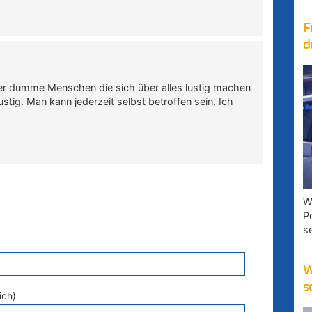
F
d
eder dumme Menschen die sich über alles lustig machen
stig. Man kann jederzeit selbst betroffen sein. Ich
W
P
s
W
s
ich)