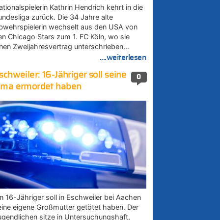
tionalspielerin Kathrin Hendrich kehrt in die
undesliga zurück. Die 34 Jahre alte
bwehrspielerin wechselt aus den USA von
en Chicago Stars zum 1. FC Köln, wo sie
inen Zweijahresvertrag unterschrieben…
....weiterlesen
schweiler: 16-Jähriger soll seine
0
ma ermordet haben
in 16-Jähriger soll in Eschweiler bei Aachen
eine eigene Großmutter getötet haben. Der
ugendlichen sitze in Untersuchungshaft,