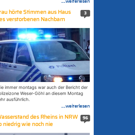
....weiterlesen
rau hörte Stimmen aus Haus
3
es verstorbenen Nachbarn
ie immer montags war auch der Bericht der
olizeizone Weser-Göhl an diesem Montag
ehr ausführlich.
....weiterlesen
asserstand des Rheins in NRW
96
o niedrig wie noch nie