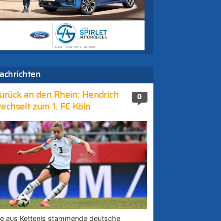
achrichten
urück an den Rhein: Hendrich
0
echselt zum 1. FC Köln
ie aus Kettenis stammende deutsche