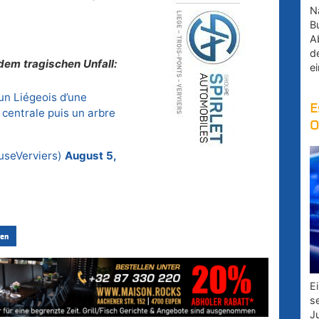
Na
B
A
d
dem tragischen Unfall:
e
 un Liégeois d’une
E
 centrale puis un arbre
O
useVerviers)
August 5,
en
E
s
J