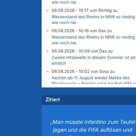
wie noch nie
06.08.2026 - 10:17 von Richtig zu
Wasserstand des Rheins in NRW so niedrig
wie noch nie
06.08.2026 - 10:16 von Dax zu
Wasserstand des Rheins in NRW so niedrig
wie noch nie
06.08.2026 - 10:09 von Dax zu
Zweite Hitzewelle in diesem Sommer ist jet
amtlich
06.08.2026 - 10:02 von Soso zu
Aachen ab 11. August wieder Mekka des
Pferdesports – Belgien setzt bei Reit-WM a
starke Springreiter
06.08.2026 - 09:22 von Zuhörer zu
Zitiert
Wasserstand des Rheins in NRW so niedrig
wie noch nie
06.08.2026 - 09:13 von 5/11 zu
„Man müsste Infantino zum Teufel
Wasserstand des Rheins in NRW so niedrig
jagen und die FIFA auflösen und
wie noch nie