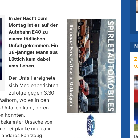
In der Nacht zum
Montag ist es auf der
Autobahn E40 zu
einem tödlichen
Unfall gekommen. Ein
N
38-jähriger Mann aus
Lüttich kam dabei
Z
ums Leben.
w
Der Unfall ereignete
sich Medienberichten
zufolge gegen 3.30
alhorn, wo es in den
 Unfällen kam, deren
en konnten.
unbekannter Ursache von
ale Leitplanke und dann
n anderes Fahrzeug
D