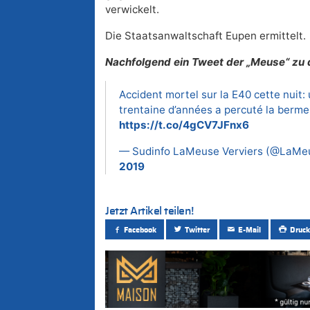
verwickelt.
Die Staatsanwaltschaft Eupen ermittelt.
Nachfolgend ein Tweet der „Meuse“ zu 
Accident mortel sur la E40 cette nuit:
trentaine d’années a percuté la berme
https://t.co/4gCV7JFnx6
— Sudinfo LaMeuse Verviers (@LaMe
2019
Jetzt Artikel teilen!
Facebook
Twitter
E-Mail
Druck