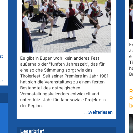
E
a
zt
e
Es gibt in Eupen wohl kein anderes Fest
Ti
außerhalb der "fünften Jahreszeit", das für
h
eine solche Stimmung sorgt wie das
B
Tirolerfest. Seit seiner Premiere im Jahr 1981
hat sich die Veranstaltung zu einem festen
uf
Bestandteil des ostbelgischen
R
Veranstaltungskalenders entwickelt und
R
unterstützt Jahr für Jahr soziale Projekte in
der Region.
b
....weiterlesen
Leserbrief