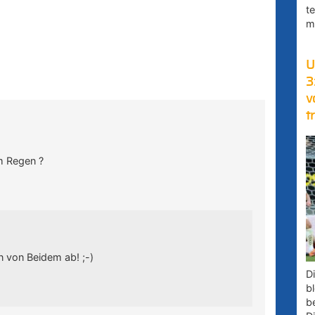
t
m
U
3
v
t
m Regen ?
 von Beidem ab! ;-)
D
bl
b