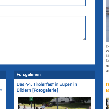
D
W
D
D
n
a
Fotogalerien
Das 44. Tirolerfest in Eupen in
D
zt
Bildern [Fotogalerie]
B