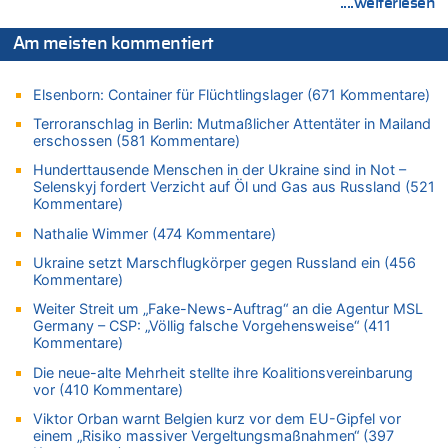
....weiterlesen
05.08.2026 - 13:22 von Der Alte zu
Zweite Hitzewelle in diesem Sommer ist jetzt amtlich
Am meisten kommentiert
05.08.2026 - 13:18 von Zuhörer zu
Zweite Hitzewelle in diesem Sommer ist jetzt amtlich
Elsenborn: Container für Flüchtlingslager (671 Kommentare)
05.08.2026 - 13:10 von Go Pferdchen, lauf Gallop zu
Terroranschlag in Berlin: Mutmaßlicher Attentäter in Mailand
Aachen ab 11. August wieder Mekka des Pferdesports –
erschossen (581 Kommentare)
Belgien setzt bei Reit-WM auf starke Springreiter
Hunderttausende Menschen in der Ukraine sind in Not –
05.08.2026 - 12:31 von Der Patriot zu
Selenskyj fordert Verzicht auf Öl und Gas aus Russland (521
Es gibt mmer mehr Fälle von Fahrerflucht in Belgien –
Kommentare)
Fußgänger und Radfahrer sind die häufigsten Opfer
Nathalie Wimmer (474 Kommentare)
05.08.2026 - 12:21 von Carine zu
Ukraine setzt Marschflugkörper gegen Russland ein (456
Wie kam es zur Ceuta-Krise?
Kommentare)
05.08.2026 - 11:53 von Ostbelgien Direkt zu
Weiter Streit um „Fake-News-Auftrag“ an die Agentur MSL
Paris 2024: Genau 40 Jahre nach Edgar Cüpper ist wieder ein
Germany – CSP: „Völlig falsche Vorgehensweise“ (411
Springreiter Fahnenträger der belgischen Olympia-Mannschaft
Kommentare)
05.08.2026 - 11:45 von JoKrings zu
Die neue-alte Mehrheit stellte ihre Koalitionsvereinbarung
Zweite Hitzewelle in diesem Sommer ist jetzt amtlich
vor (410 Kommentare)
05.08.2026 - 11:45 von N. A. Klar zu
Viktor Orban warnt Belgien kurz vor dem EU-Gipfel vor
Es gibt mmer mehr Fälle von Fahrerflucht in Belgien –
einem „Risiko massiver Vergeltungsmaßnahmen“ (397