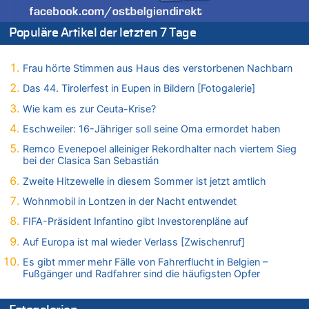
Fußgänger und Radfahrer sind die häufigsten Opfer
05.08.2026 - 19:34 von Mungo zu
Populäre Artikel der letzten 7 Tage
Warum die Waldbrände in Frankreich und Spanien Rekorde
brechen [Fragen & Antworten]
Frau hörte Stimmen aus Haus des verstorbenen Nachbarn
05.08.2026 - 19:21 von Hugo Egon Bernhard von Sinnen zu
Mehrere Menschen in Londons City niedergestochen
Das 44. Tirolerfest in Eupen in Bildern [Fotogalerie]
05.08.2026 - 19:17 von Pierre zu
Wie kam es zur Ceuta-Krise?
Mehrere Menschen in Londons City niedergestochen
Eschweiler: 16-Jähriger soll seine Oma ermordet haben
05.08.2026 - 19:16 von Mungo zu
Remco Evenepoel alleiniger Rekordhalter nach viertem Sieg
Zweite Hitzewelle in diesem Sommer ist jetzt amtlich
bei der Clasica San Sebastián
05.08.2026 - 19:16 von Hugo Egon Bernhard von Sinnen zu
Zweite Hitzewelle in diesem Sommer ist jetzt amtlich
Wasserstand des Rheins in NRW so niedrig wie noch nie
Wohnmobil in Lontzen in der Nacht entwendet
05.08.2026 - 19:11 von Carine zu
Wie kam es zur Ceuta-Krise?
FIFA-Präsident Infantino gibt Investorenpläne auf
05.08.2026 - 19:09 von Carine zu
Auf Europa ist mal wieder Verlass [Zwischenruf]
Wie kam es zur Ceuta-Krise?
Es gibt mmer mehr Fälle von Fahrerflucht in Belgien –
05.08.2026 - 18:55 von Der Patriot zu
Fußgänger und Radfahrer sind die häufigsten Opfer
Wasserstand des Rheins in NRW so niedrig wie noch nie
05.08.2026 - 18:35 von Der Patriot zu