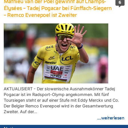
Mathieu van der Poel gewinnt auf Champs-
6
Élysées – Tadej Pogacar bei Fünffach-Siegern
– Remco Evenepoel ist Zweiter
AKTUALISIERT - Der slowenische Ausnahmekönner Tadej
Pogacar ist im Radsport-Olymp angekommen. Mit fünf
Toursiegen steht er auf einer Stufe mit Eddy Merckx und Co.
Der Belgier Remco Evenepoel wird in der Gesamtwertung
Zweiter. Auf der…
....weiterlesen