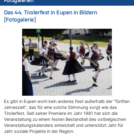
Fotogalerien
Wasserstand des Rheins in NRW so niedrig wie noch nie
Das 44. Tirolerfest in Eupen in Bildern
05.08.2026 - 18:31 von Der Patriot zu
Mehrere Menschen in Londons City niedergestochen
[Fotogalerie]
05.08.2026 - 18:10 von Ach zu
Wasserstand des Rheins in NRW so niedrig wie noch nie
05.08.2026 - 17:32 von Peter G zu
Mehrere Menschen in Londons City niedergestochen
05.08.2026 - 17:19 von Chips zu
Wasserstand des Rheins in NRW so niedrig wie noch nie
05.08.2026 - 17:18 von Chips zu
Wasserstand des Rheins in NRW so niedrig wie noch nie
05.08.2026 - 17:05 von Dax zu
Wie kam es zur Ceuta-Krise?
05.08.2026 - 17:00 von Chips zu
Es gibt in Eupen wohl kein anderes Fest außerhalb der "fünften
Wasserstand des Rheins in NRW so niedrig wie noch nie
Jahreszeit", das für eine solche Stimmung sorgt wie das
05.08.2026 - 17:00 von Dax zu
Tirolerfest. Seit seiner Premiere im Jahr 1981 hat sich die
Veranstaltung zu einem festen Bestandteil des ostbelgischen
Wie kam es zur Ceuta-Krise?
Veranstaltungskalenders entwickelt und unterstützt Jahr für
05.08.2026 - 16:51 von Chips zu
Jahr soziale Projekte in der Region.
Es gibt mmer mehr Fälle von Fahrerflucht in Belgien –