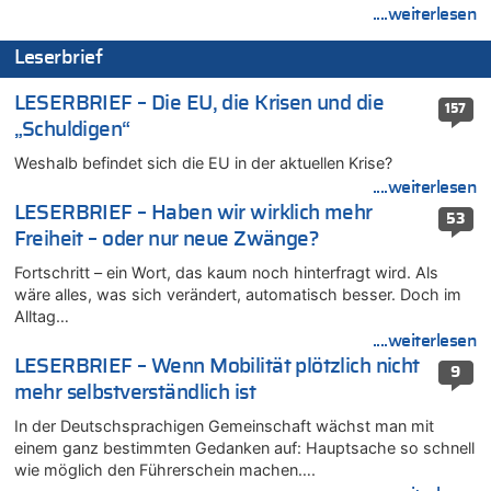
....weiterlesen
Fußgänger und Radfahrer sind die häufigsten Opfer
05.08.2026 - 16:47 von Hugo Egon Bernhard von Sinnen zu
Leserbrief
Wasserstand des Rheins in NRW so niedrig wie noch nie
05.08.2026 - 16:44 von JoKrings zu
LESERBRIEF – Die EU, die Krisen und die
157
Zweite Hitzewelle in diesem Sommer ist jetzt amtlich
„Schuldigen“
05.08.2026 - 16:14 von Patrick zu
Weshalb befindet sich die EU in der aktuellen Krise?
Viktor Orban warnt Belgien kurz vor dem EU-Gipfel vor einem
....weiterlesen
„Risiko massiver Vergeltungsmaßnahmen“
LESERBRIEF – Haben wir wirklich mehr
53
05.08.2026 - 16:08 von Politiker zu
Freiheit – oder nur neue Zwänge?
Warum die Waldbrände in Frankreich und Spanien Rekorde
brechen [Fragen & Antworten]
Fortschritt – ein Wort, das kaum noch hinterfragt wird. Als
wäre alles, was sich verändert, automatisch besser. Doch im
05.08.2026 - 15:59 von JoKrings zu
Alltag…
Wie kam es zur Ceuta-Krise?
....weiterlesen
05.08.2026 - 14:38 von Beatrice Schins zu
LESERBRIEF – Wenn Mobilität plötzlich nicht
9
Auf Europa ist mal wieder Verlass [Zwischenruf]
mehr selbstverständlich ist
05.08.2026 - 14:25 von Willi Müller zu
In der Deutschsprachigen Gemeinschaft wächst man mit
Wasserstand des Rheins in NRW so niedrig wie noch nie
einem ganz bestimmten Gedanken auf: Hauptsache so schnell
05.08.2026 - 13:25 von Zuhörer zu
wie möglich den Führerschein machen….
Wasserstand des Rheins in NRW so niedrig wie noch nie